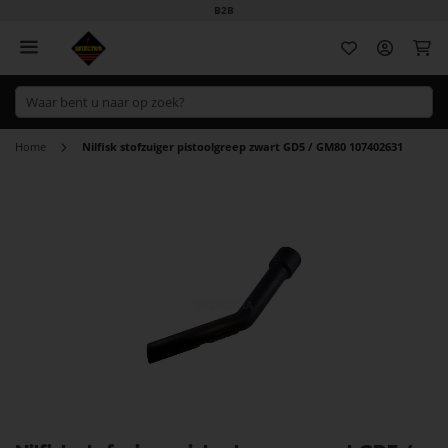
B2B
Wi
Home
Nilfisk stofzuiger pistoolgreep zwart GD5 / GM80 107402631
Ga
naar
het
einde
van
de
afbeeldingen-
gallerij
Ga