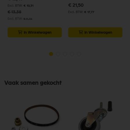
prijs
€ 21,50
€ 10,31
€ 13,38
€ 17,77
€ 11,06
In Winkelwagen
In Winkelwagen
Vaak samen gekocht