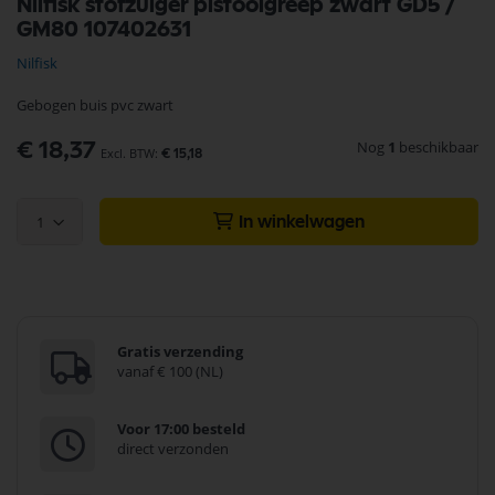
Nilfisk stofzuiger pistoolgreep zwart GD5 /
naar
GM80 107402631
het
begin
Nilfisk
van
de
Gebogen buis pvc zwart
afbeeldingen-
gallerij
Nog
1
beschikbaar
€ 18,37
€ 15,18
1
In winkelwagen
Gratis verzending
vanaf € 100 (NL)
Voor 17:00 besteld
direct verzonden