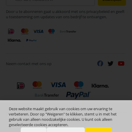
u
op
Door u te abonneren gaat u akkoord met ons privacybeleid en geeft
onze
u toestemming om updates van ons bedrijf te ontvangen.
nieuwsbrief
Neem contact met ons op
Deze website maakt gebruik van cookies om uw ervaring te
Nederlands
Copyright © 2024 Selectra Hengelo
verbeteren. Door op "Weigeren" te klikken, stemt u in met het
gebruik van alleen noodzakelijke cookies. U kunt ook alleen
geselecteerde cookies accepteren.