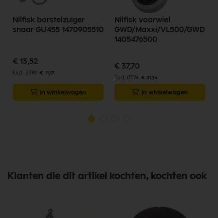
Nilfisk borstelzuiger
Nilfisk voorwiel
snaar GU455 1470905510
GWD/Maxxi/VL500/GWD
1405476500
€ 13,52
€ 37,70
€ 11,17
€ 31,16
In winkelwagen
In winkelwagen
Klanten die dit artikel kochten, kochten ook