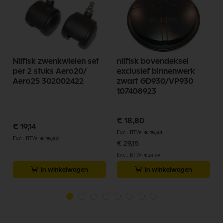
Nilfisk zwenkwielen set
nilfisk bovendeksel
per 2 stuks Aero20/
exclusief binnenwerk
Aero25 302002422
zwart GD930/VP930
107408923
Speciale
€ 18,80
prijs
€ 19,14
€ 15,54
€ 15,82
€ 29,15
€ 24,09
In winkelwagen
In winkelwagen