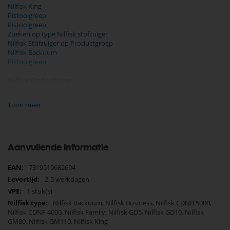
Nilfisk King
Pistoolgreep
Pistoolgreep
Zoeken op type Nilfisk stofzuiger
Nilfisk Stofzuiger op Productgroep
Nilfisk Backuum
Pistoolgreep
Nilfisk Onderdelen
Koop nu de Nilfisk stofzuiger pistoolgreep zwart GD5 / GM80
107402631 van het merk Nilfisk. Nilfisk Onderdelen biedt
Toon meer
hoogwaardige oplossingen voor diverse toepassingen. Bij Selectra
Hengelo vindt u een uitgebreid assortiment, scherpe prijzen, en snelle
levering. Ontdek de kwaliteit en betrouwbaarheid van Nilfisk
Onderdelen vandaag nog en bestel eenvoudig online.
Aanvullende informatie
Bekijk meer Nilfisk Onderdelen
Meer
7319519682694
informatie
2-5 werkdagen
1 stuk(s)
Nilfisk Backuum, Nilfisk Business, Nilfisk CDNB 5000,
Nilfisk CDNF 4000, Nilfisk Family, Nilfisk GD5, Nilfisk GD10, Nilfisk
GM80, Nilfisk GM110, Nilfisk King