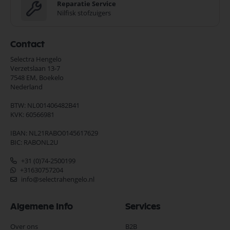
Reparatie Service
Nilfisk stofzuigers
Contact
Selectra Hengelo
Verzetslaan 13-7
7548 EM,
Boekelo
Nederland
BTW: NL001406482B41
KVK: 60566981
IBAN: NL21RABO0145617629
BIC: RABONL2U
+31 (0)74-2500199
+31630757204
info@selectrahengelo.nl
Algemene Info
Services
Over ons
B2B