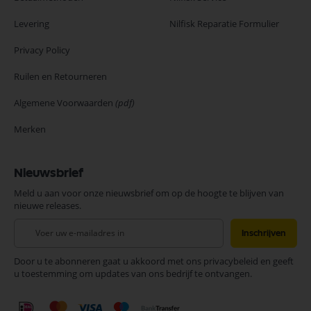
Levering
Nilfisk Reparatie Formulier
Privacy Policy
Ruilen en Retourneren
Algemene Voorwaarden
(pdf)
Merken
Nieuwsbrief
Meld u aan voor onze nieuwsbrief om op de hoogte te blijven van
nieuwe releases.
Abonneer
Inschrijven
u
op
Door u te abonneren gaat u akkoord met ons privacybeleid en geeft
onze
u toestemming om updates van ons bedrijf te ontvangen.
nieuwsbrief