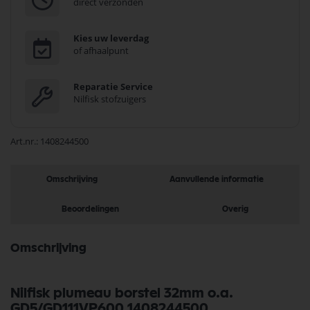
direct verzonden
Kies uw leverdag
of afhaalpunt
Reparatie Service
Nilfisk stofzuigers
Art.nr.
1408244500
Omschrijving
Aanvullende informatie
Beoordelingen
Overig
Omschrijving
Nilfisk plumeau borstel 32mm o.a.
GD5/GD111VP600 1408244500