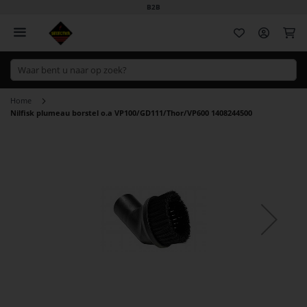
B2B
Wi
Home
Nilfisk plumeau borstel o.a VP100/GD111/Thor/VP600 1408244500
Ga
naar
het
einde
van
de
afbeeldingen-
gallerij