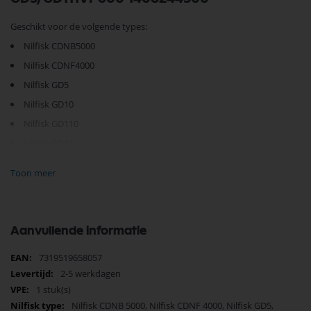
Geschikt voor de volgende types:
Nilfisk CDNB5000
Nilfisk CDNF4000
Nilfisk GD5
Nilfisk GD10
Nilfisk GD110
Nilfisk GD111
Nilfisk GWD335-GWD350-GWD360-GWD375
Toon meer
Nilfisk Saltix10
Nilfisk VC300
Nilfisk VP100
Aanvullende informatie
Nilfisk VP300
Meer
7319519658057
Nilfisk VP600
informatie
2-5 werkdagen
140 8244 500
1 stuk(s)
Nilfisk CDNB 5000, Nilfisk CDNF 4000, Nilfisk GD5,