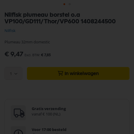
Ga
Nilfisk plumeau borstel o.a
naar
VP100/GD111/Thor/VP600 1408244500
het
begin
Nilfisk
van
de
Plumeau 32mm domestic
afbeeldingen-
gallerij
€ 9,47
€ 7,83
1
In winkelwagen
Gratis verzending
vanaf € 100 (NL)
Voor 17:00 besteld