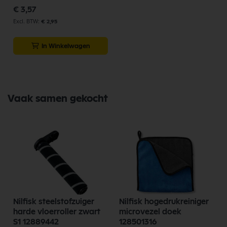
€ 3,57
€ 2,95
In Winkelwagen
Vaak samen gekocht
Nilfisk steelstofzuiger
Nilfisk hogedrukreiniger
harde vloerroller zwart
microvezel doek
S1 12889442
128501316