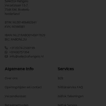
Selectra Hengelo
Verzetslaan 13-7
7548 EM,
Boekelo
Nederland
BTW: NL001406482B41
KVK: 60566981
IBAN: NL21RABO0145617629
BIC: RABONL2U
+31 (0)74-2500199
+31630757204
info@selectrahengelo.nl
Algemene Info
Services
Over ons
B2B
Openingstijden en contact
Nilfiskservice FAQ
Verzendkosten
Nilfisk Tekeningen
Betaalmethoden
Nilfisk Service