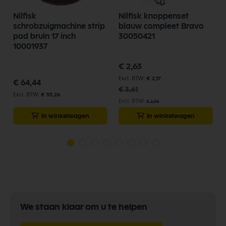
e
Nilfisk
Nilfisk knoppenset
schrobzuigmachine strip
blauw compleet Bravo
pad bruin 17 inch
30050421
10001937
Speciale
€ 2,63
prijs
€ 2,17
€ 64,44
€ 3,61
€ 53,26
€ 2,98
In winkelwagen
In winkelwagen
We staan klaar om u te helpen