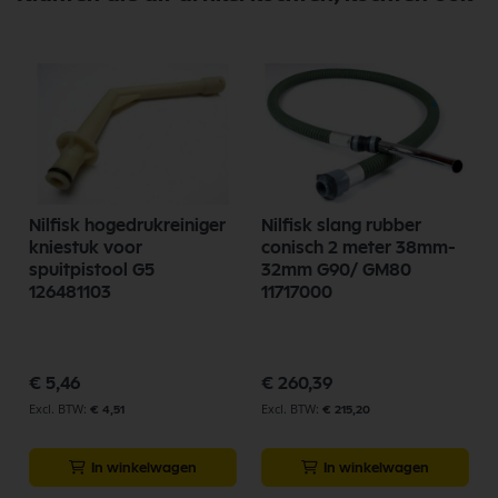
Nilfisk hogedrukreiniger
Nilfisk slang rubber
kniestuk voor
conisch 2 meter 38mm-
spuitpistool G5
32mm G90/ GM80
126481103
11717000
€ 5,46
€ 260,39
€ 4,51
€ 215,20
In winkelwagen
In winkelwagen