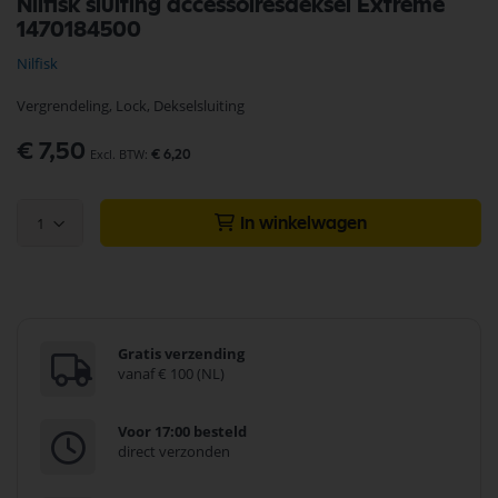
Nilfisk sluiting accessoiresdeksel Extreme
naar
1470184500
het
begin
Nilfisk
van
de
Vergrendeling, Lock, Dekselsluiting
afbeeldingen-
gallerij
€ 7,50
€ 6,20
1
In winkelwagen
Gratis verzending
vanaf € 100 (NL)
Voor 17:00 besteld
direct verzonden