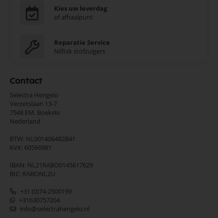
Kies uw leverdag
of afhaalpunt
Reparatie Service
Nilfisk stofzuigers
Contact
Selectra Hengelo
Verzetslaan 13-7
7548 EM,
Boekelo
Nederland
BTW: NL001406482B41
KVK: 60566981
IBAN: NL21RABO0145617629
BIC: RABONL2U
+31 (0)74-2500199
+31630757204
info@selectrahengelo.nl