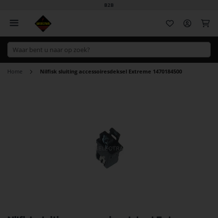
B2B
Wi
Home
Nilfisk sluiting accessoiresdeksel Extreme 1470184500
Ga
naar
het
einde
van
de
afbeeldingen-
gallerij
Ga