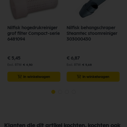
Nilfisk hogedrukreiniger
Nilfisk behangschraper
grof filter Compact-serie
Steamtec stoomreiniger
6481094
303000430
p
€ 5,45
€ 6,87
€ 4,50
€ 5,68
In winkelwagen
In winkelwagen
Klanten die dit artikel kochten, kochten ook