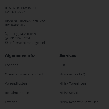
BTW: NL001406482B41
KVK: 60566981
IBAN: NL21RABO0145617629
BIC: RABONL2U
+31 (0)74-2500199
+31630757204
info@selectrahengelo.nl
Algemene Info
Services
Over ons
B2B
Openingstijden en contact
Nilfiskservice FAQ
Verzendkosten
Nilfisk Tekeningen
Betaalmethoden
Nilfisk Service
Levering
Nilfisk Reparatie Formulier