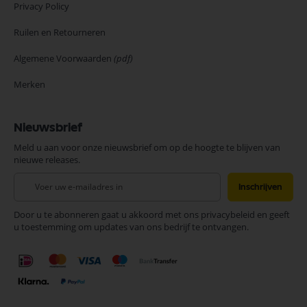
Privacy Policy
Ruilen en Retourneren
Algemene Voorwaarden
(pdf)
Merken
Nieuwsbrief
Meld u aan voor onze nieuwsbrief om op de hoogte te blijven van
nieuwe releases.
Abonneer
Inschrijven
u
op
Door u te abonneren gaat u akkoord met ons privacybeleid en geeft
onze
u toestemming om updates van ons bedrijf te ontvangen.
nieuwsbrief