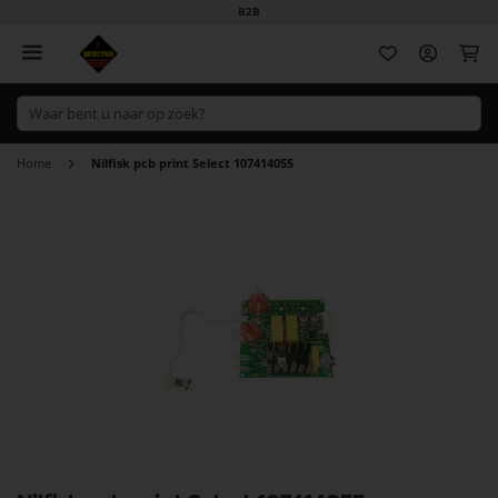
B2B
Wi
Home
Nilfisk pcb print Select 107414055
Ga
naar
het
einde
van
de
afbeeldingen-
gallerij
Ga