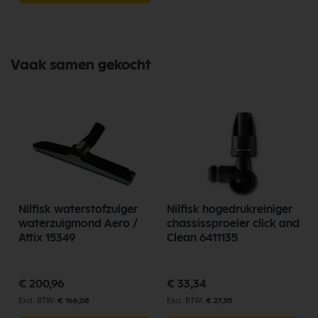
Vaak samen gekocht
Nilfisk waterstofzuiger
Nilfisk hogedrukreiniger
waterzuigmond Aero /
chassissproeier click and
Attix 15349
Clean 6411135
€ 200,96
€ 33,34
€ 166,08
€ 27,55