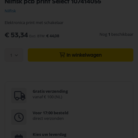
Nilfisk pcb print Select 107414055
naar
het
Nilfisk
begin
van
Elektronica print met schakelaar
de
afbeeldingen-
Nog
1
beschikbaar
€ 53,34
gallerij
€ 44,08
1
In winkelwagen
Gratis verzending
vanaf € 100 (NL)
Voor 17:00 besteld
direct verzonden
Kies uw leverdag