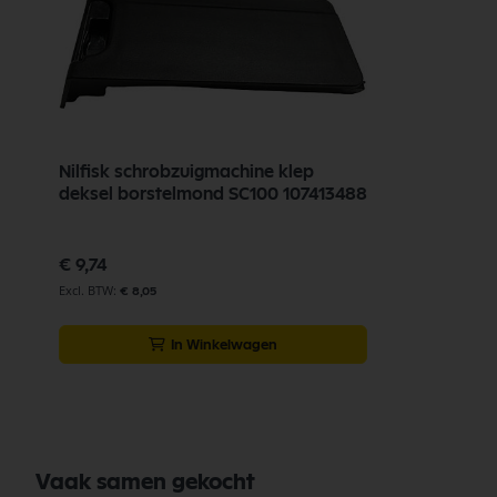
Nilfisk schrobzuigmachine klep
deksel borstelmond SC100 107413488
€ 9,74
€ 8,05
In Winkelwagen
Vaak samen gekocht