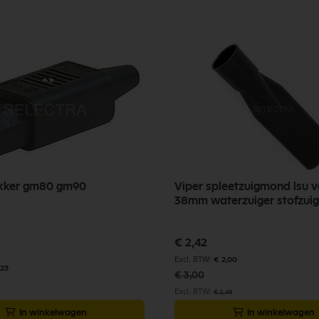
tekker gm80 gm90
Viper spleetzuigmond lsu 
38mm waterzuiger stofzuig
Speciale
€ 2,42
prijs
€ 2,00
,23
€ 3,00
€ 2,48
In winkelwagen
In winkelwagen