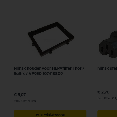
Nilfisk houder voor HEPAfilter Thor /
nilfisk s
Saltix / VP930 107418809
€ 2,70
€ 5,07
€ 2
€ 4,19
In winkelwagen