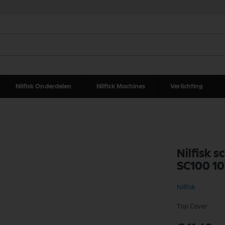
Nilfisk Onderdelen
Nilfisk Machines
Verlichting
Nilfisk 
SC100 1
Nilfisk
Top Cover