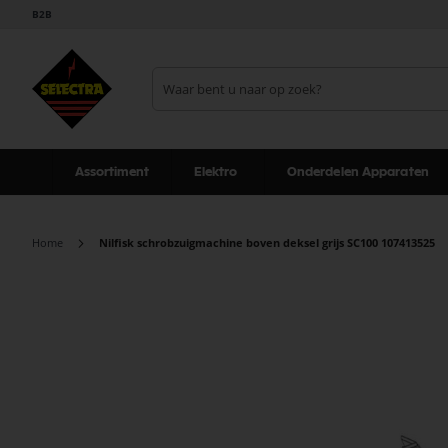
B2B
Assortiment
Elektro
Onderdelen Apparaten
Home
Nilfisk schrobzuigmachine boven deksel grijs SC100 107413525
Ga
naar
het
einde
van
de
afbeeldingen-
gallerij