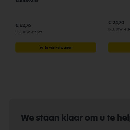
128389243
€ 24,70
€ 62,76
€ 2
€ 51,87
In winkelwagen
We staan klaar om u te he