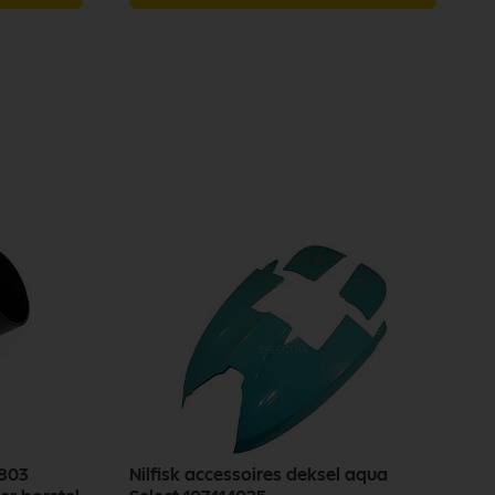
0803
Nilfisk accessoires deksel aqua
V