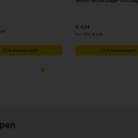
38mm waterzuiger stofzuig
€ 4,94
0,41
€ 4,08
In winkelwagen
In winkelwagen
lpen