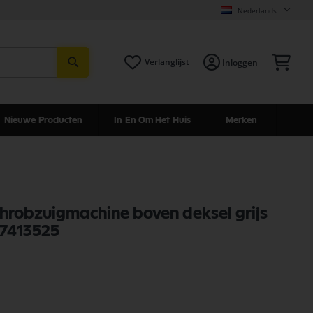
Nederlands
Zoeken
Win
Verlanglijst
Inloggen
Nieuwe Producten
In En Om Het Huis
Merken
schrobzuigmachine boven deksel grijs
07413525