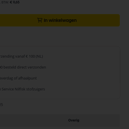
€ 9,65
In winkelwagen
erzending
vanaf € 100 (NL)
00 besteld
direct verzonden
leverdag
of afhaalpunt
 Service
Nilfisk stofzuigers
25
Overig