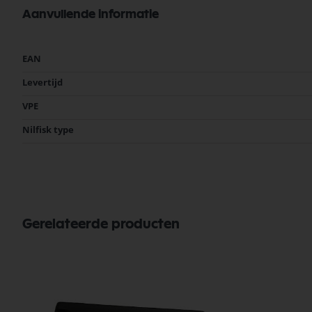
Aanvullende informatie
Bekijk meer Nilfisk Onderdelen
Meer
EAN
informatie
Levertijd
VPE
Nilfisk type
Gerelateerde producten