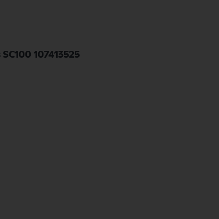
s SC100 107413525
525 van het merk Nilfisk. Nilfisk Onderdelen biedt hoogwaardige oplossinge
e kwaliteit en betrouwbaarheid van Nilfisk Onderdelen vandaag nog en bestel