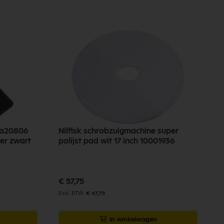
va20806
Nilfisk schrobzuigmachine super
er zwart
polijst pad wit 17 inch 10001936
€ 57,75
€ 47,73
In winkelwagen