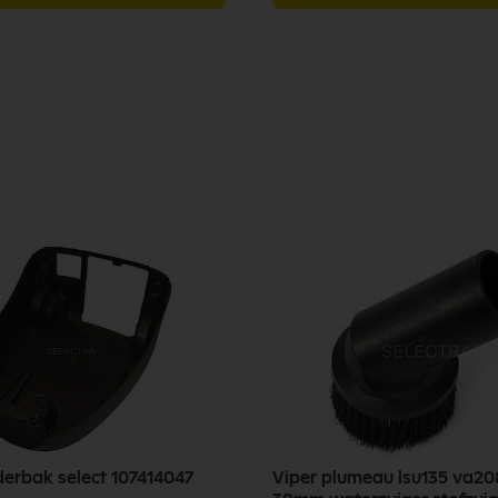
nderbak select 107414047
Viper plumeau lsu135 va2