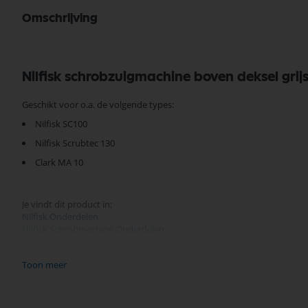
Omschrijving
Nilfisk schrobzuigmachine boven deksel grij
Geschikt voor o.a. de volgende types:
Nilfisk SC100
Nilfisk Scrubtec 130
Clark MA 10
Je vindt dit product in;
Nilfisk Onderdelen
Nilfisk Schrobmachine Onderdelen
Behuizing
Zoeken op type Nilfisk vloerreiniger
Toon meer
Nilfisk Onderdelen
Koop nu de Nilfisk schrobzuigmachine boven deksel grijs SC100 107413
uitgebreid assortiment, scherpe prijzen, en snelle levering. Ontdek d