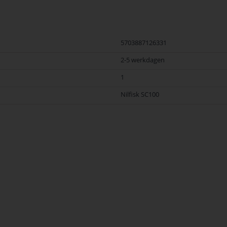
5703887126331
2-5 werkdagen
1
Nilfisk SC100