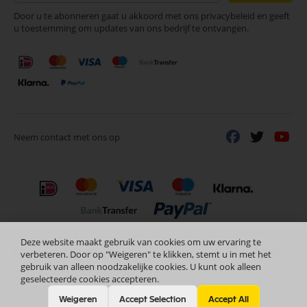
op
Door u te abonneren gaat u akkoord met ons privacybeleid en geeft
onze
u toestemming om updates van ons bedrijf te ontvangen.
nieuwsbrief
Neem contact met ons op
Deze website maakt gebruik van cookies om uw ervaring te
Nederlands
Copyright © 2024 Selectra Hengelo
verbeteren. Door op "Weigeren" te klikken, stemt u in met het
gebruik van alleen noodzakelijke cookies. U kunt ook alleen
geselecteerde cookies accepteren.
Weigeren
Accept Selection
Accept All