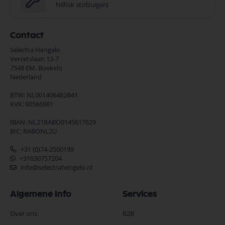
Nilfisk stofzuigers
Contact
Selectra Hengelo
Verzetslaan 13-7
7548 EM,
Boekelo
Nederland
BTW: NL001406482B41
KVK: 60566981
IBAN: NL21RABO0145617629
BIC: RABONL2U
+31 (0)74-2500199
+31630757204
info@selectrahengelo.nl
Algemene Info
Services
Over ons
B2B