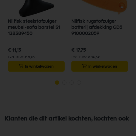
Nilfisk steelstofzuiger
Nilfisk rugstofzuiger
meubel-sofa borstel S1
batterij afdekking GD5
128389450
9100002059
€ 11,13
€ 17,75
€ 9,20
€ 14,67
In winkelwagen
In winkelwagen
Klanten die dit artikel kochten, kochten ook