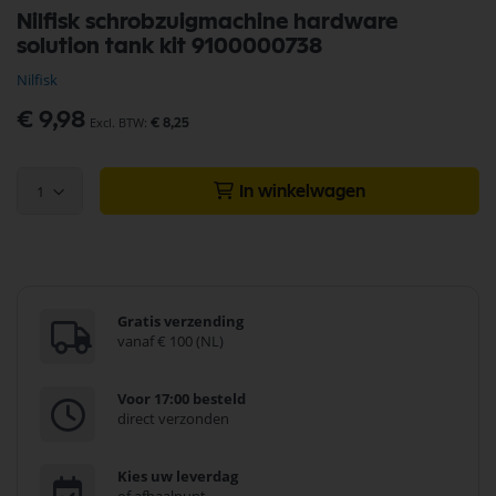
Ga
Nilfisk schrobzuigmachine hardware
naar
solution tank kit 9100000738
het
begin
Nilfisk
van
de
€ 9,98
€ 8,25
afbeeldingen-
gallerij
1
In winkelwagen
Gratis verzending
vanaf € 100 (NL)
Voor 17:00 besteld
direct verzonden
Kies uw leverdag