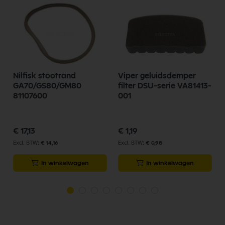
Nilfisk stootrand
Viper geluidsdemper
GA70/GS80/GM80
filter DSU-serie VA81413-
81107600
001
€ 17,13
€ 1,19
€ 14,16
€ 0,98
In winkelwagen
In winkelwagen