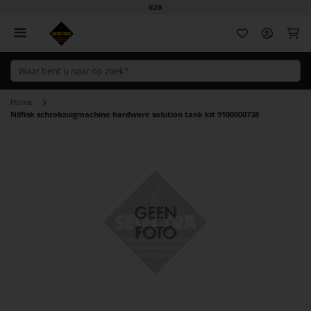
B2B
Wi
Home
Nilfisk schrobzuigmachine hardware solution tank kit 9100000738
Ga
naar
het
einde
van
de
afbeeldingen-
gallerij