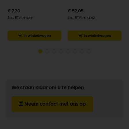
p
€ 7,20
€ 52,05
€ 5,95
€ 43,02
In winkelwagen
In winkelwagen
We staan klaar om u te helpen
Neem contact met ons op