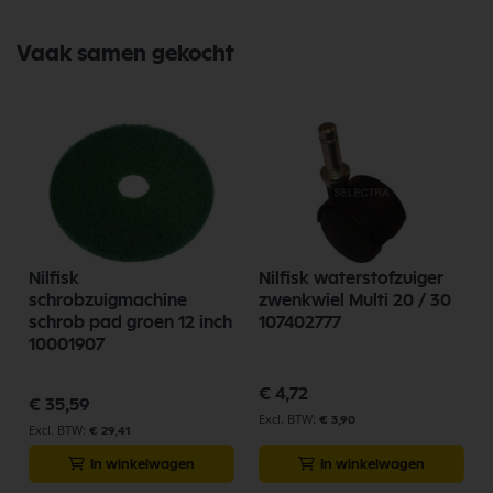
Vaak samen gekocht
Nilfisk
Nilfisk waterstofzuiger
schrobzuigmachine
zwenkwiel Multi 20 / 30
schrob pad groen 12 inch
107402777
10001907
€ 4,72
€ 35,59
€ 3,90
€ 29,41
In winkelwagen
In winkelwagen