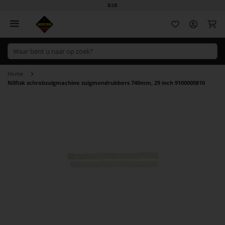
B2B
Wi
Home
Nilfisk schrobzuigmachine zuigmondrubbers 740mm, 29 inch 9100000810
Ga
naar
het
einde
van
de
afbeeldingen-
gallerij