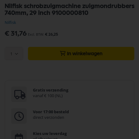
Ga
Nilfisk schrobzuigmachine zuigmondrubbers
naar
740mm, 29 inch 9100000810
het
begin
Nilfisk
van
de
€ 31,76
€ 26,25
afbeeldingen-
gallerij
1
In winkelwagen
Gratis verzending
vanaf € 100 (NL)
Voor 17:00 besteld
direct verzonden
Kies uw leverdag