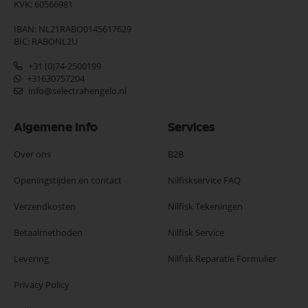
KVK: 60566981
IBAN: NL21RABO0145617629
BIC: RABONL2U
+31 (0)74-2500199
+31630757204
info@selectrahengelo.nl
Algemene Info
Services
Over ons
B2B
Openingstijden en contact
Nilfiskservice FAQ
Verzendkosten
Nilfisk Tekeningen
Betaalmethoden
Nilfisk Service
Levering
Nilfisk Reparatie Formulier
Privacy Policy