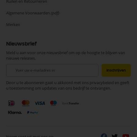
Ruilen en Retourneren
Algemene Voorwaarden
(pdf)
Merken
Nieuwsbrief
Meld u aan voor onze nieuwsbrief om op de hoogte te blijven van
nieuwe releases.
Abonneer
Inschrijven
u
op
Door u te abonneren gaat u akkoord met ons privacybeleid en geeft
onze
u toestemming om updates van ons bedrijf te ontvangen.
nieuwsbrief
Neem contact met ons op