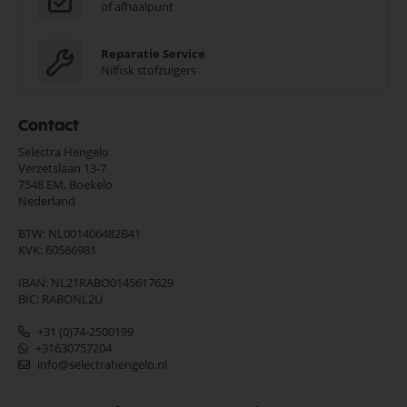
of afhaalpunt
Reparatie Service
Nilfisk stofzuigers
Contact
Selectra Hengelo
Verzetslaan 13-7
7548 EM,
Boekelo
Nederland
BTW: NL001406482B41
KVK: 60566981
IBAN: NL21RABO0145617629
BIC: RABONL2U
+31 (0)74-2500199
+31630757204
info@selectrahengelo.nl