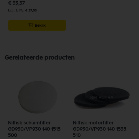
€ 33,37
€ 27,58
Bekijk
Gerelateerde producten
Nilfisk schuimfilter
Nilfisk motorfilter
GD930/VP930 140 1515
GD930/VP930 140 1535
500
510