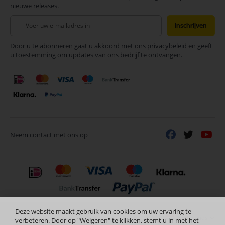
nieuwe releases.
Abonneer
Inschrijven
u
op
Door u te abonneren gaat u akkoord met ons privacybeleid en geeft
onze
u toestemming om updates van ons bedrijf te ontvangen.
nieuwsbrief
Neem contact met ons op
Deze website maakt gebruik van cookies om uw ervaring te
Nederlands
Copyright © 2024 Selectra Hengelo
verbeteren. Door op "Weigeren" te klikken, stemt u in met het