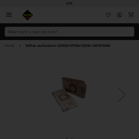
B2B
Wi
Home
Nilfisk stofzakken GD930/VP930/UZ930 1407015040
Ga
naar
het
einde
van
de
afbeeldingen-
gallerij