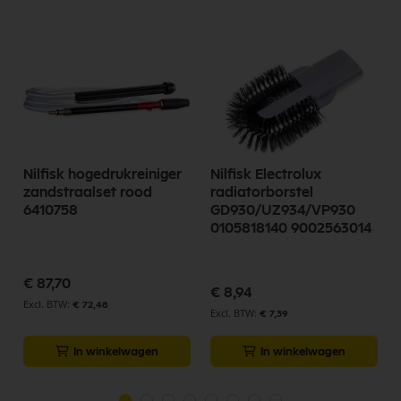
Nilfisk hogedrukreiniger
Nilfisk Electrolux
zandstraalset rood
radiatorborstel
6410758
GD930/UZ934/VP930
0105818140 9002563014
€ 87,70
€ 8,94
€ 72,48
€ 7,39
In winkelwagen
In winkelwagen