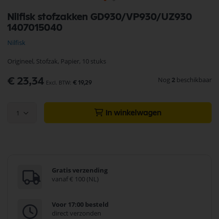
Ga
Nilfisk stofzakken GD930/VP930/UZ930
naar
1407015040
het
begin
Nilfisk
van
de
Origineel, Stofzak, Papier, 10 stuks
afbeeldingen-
gallerij
Nog
2
beschikbaar
€ 23,34
€ 19,29
1
In winkelwagen
Gratis verzending
vanaf € 100 (NL)
Voor 17:00 besteld
direct verzonden