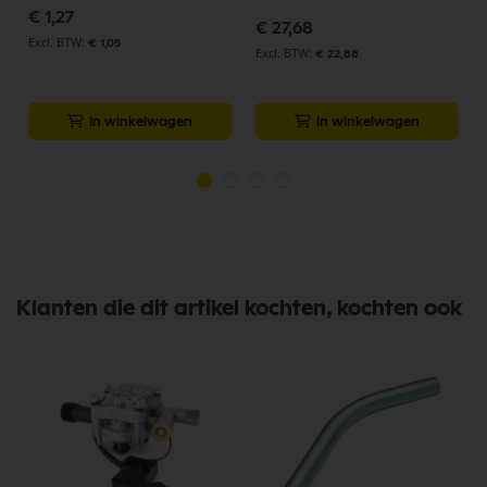
€ 1,27
p
€ 27,68
€ 1,05
€ 22,88
In winkelwagen
In winkelwagen
Klanten die dit artikel kochten, kochten ook