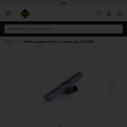
B2B
Wi
Home
Nilfisk tapijtmond 28cm, 32mm grijs 11276800
Ga
naar
het
einde
van
de
afbeeldingen-
gallerij