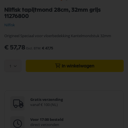
Ga
Nilfisk tapijtmond 28cm, 32mm grijs
naar
11276800
het
begin
Nilfisk
van
de
Origineel Speciaal voor vloerbedekking Kantelmondstuk 32mm
afbeeldingen-
gallerij
€ 57,78
€ 47,75
1
In winkelwagen
Gratis verzending
vanaf € 100 (NL)
Voor 17:00 besteld
direct verzonden