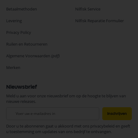
Betaalmethoden
Nilfisk Service
Levering
Nilfisk Reparatie Formulier
Privacy Policy
Ruilen en Retourneren
Algemene Voorwaarden
(pdf)
Merken
Nieuwsbrief
Meld u aan voor onze nieuwsbrief om op de hoogte te blijven van
nieuwe releases.
Abonneer
Inschrijven
u
op
Door u te abonneren gaat u akkoord met ons privacybeleid en geeft
onze
u toestemming om updates van ons bedrijf te ontvangen.
nieuwsbrief