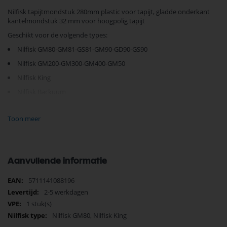
Nilfisk tapijtmondstuk 280mm plastic voor tapijt, gladde onderkant
kantelmondstuk 32 mm voor hoogpolig tapijt
Geschikt voor de volgende types:
Nilfisk GM80-GM81-GS81-GM90-GD90-GS90
Nilfisk GM200-GM300-GM400-GM50
Nilfisk King
Nilfisk Backuum
Toon meer
Je vindt dit product in;
Nilfisk Onderdelen
Nilfisk tapijtborstels
Nilfisk Zuigmonden
Nilfisk GM80 Stofzuiger Onderdelen
Aanvullende informatie
Nilfisk King Stofzuiger Onderdelen
Nilfisk GM80 Zuigmond
Meer
5711141088196
Nilfisk King Zuigmond
informatie
2-5 werkdagen
1 stuk(s)
Nilfisk Onderdelen
Koop nu de Nilfisk tapijtmond 28cm, 32mm grijs 11276800 van het
Nilfisk GM80, Nilfisk King
merk Nilfisk. Nilfisk Onderdelen biedt hoogwaardige oplossingen voor