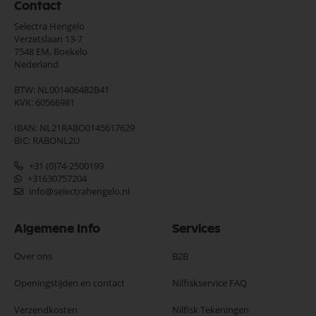
Contact
Selectra Hengelo
Verzetslaan 13-7
7548 EM,
Boekelo
Nederland
BTW: NL001406482B41
KVK: 60566981
IBAN: NL21RABO0145617629
BIC: RABONL2U
+31 (0)74-2500199
+31630757204
info@selectrahengelo.nl
Algemene Info
Services
Over ons
B2B
Openingstijden en contact
Nilfiskservice FAQ
Verzendkosten
Nilfisk Tekeningen