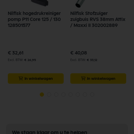
Nilfisk hogedrukreiniger
Nilfisk Stofzuiger
pomp P11 Core 125 / 130
zuigbuis RVS 38mm Attix
128501577
/ Maxxi II 302002889
p
€ 32,61
€ 40,08
€ 26,95
€ 33,12
In winkelwagen
In winkelwagen
We staan klaar om u te helpen