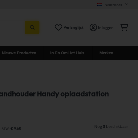
Nederlands
Zoeken
Win
Verlanglijst
Inloggen
Nieuwe Producten
In En Om Het Huis
Merken
wandhouder Handy oplaadstation
Nog
3
beschikbaar
€ 9,63