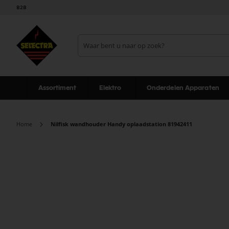
B2B
Assortiment
Elektro
Onderdelen Apparaten
Home
Nilfisk wandhouder Handy oplaadstation 81942411
Ga
naar
het
einde
van
de
afbeeldingen-
gallerij