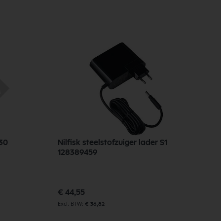
 30
Nilfisk steelstofzuiger lader S1
128389459
€ 44,55
€ 36,82