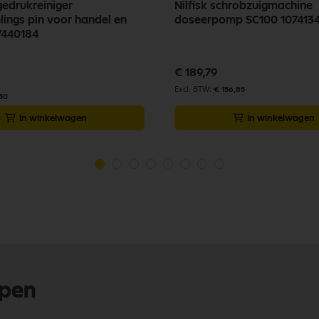
gedrukreiniger
Nilfisk schrobzuigmachine
lings pin voor handel en
doseerpomp SC100 107413
7440184
€ 189,79
€ 156,85
,50
In winkelwagen
In winkelwagen
lpen