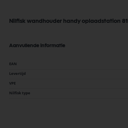
Nilfisk wandhouder handy oplaadstation 81
Aanvullende informatie
Meer
EAN
informatie
Levertijd
VPE
Nilfisk type