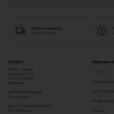
Gratis verzending
vanaf € 100 (NL)
Contact
Algemene I
Selectra Hengelo
Over ons
Verzetslaan 13-7
7548 EM,
Boekelo
Openingstijde
Nederland
Verzendkoste
BTW: NL001406482B41
KVK: 60566981
Betaalmethod
IBAN: NL21RABO0145617629
BIC: RABONL2U
Levering