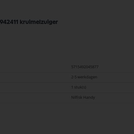
942411 kruimelzuiger
5715492045877
2-5 werkdagen
1 stuk(s)
Nilfisk Handy