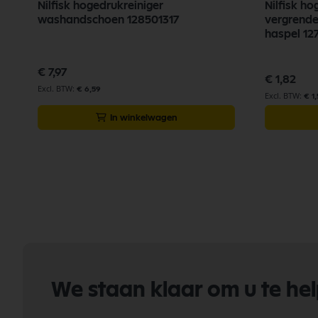
Nilfisk hogedrukreiniger
Nilfisk ho
washandschoen 128501317
vergrende
haspel 12
€ 7,97
€ 1,82
€ 6,59
€ 1
In winkelwagen
We staan klaar om u te he