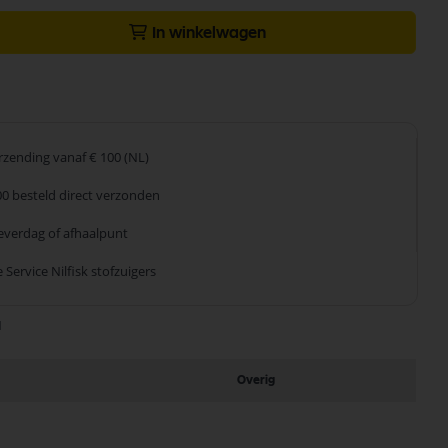
In winkelwagen
erzending
vanaf € 100 (NL)
00 besteld
direct verzonden
leverdag
of afhaalpunt
 Service
Nilfisk stofzuigers
1
Overig