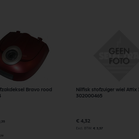
tofzakdeksel Bravo rood
Nilfisk stofzuiger wiel Attix
4
302000465
€ 4,32
9,35
€ 3,57
,79