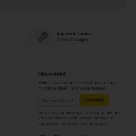
Reparatie Service
Nilfisk stofzuigers
Nieuwsbrief
Meld u aan voor onze nieuwsbrief om op de
hoogte te blijven van nieuwe releases.
Abonneer
Inschrijven
u
op
Door u te abonneren gaat u akkoord met ons
onze
privacybeleid en geeft u toestemming om
nieuwsbrief
updates van ons bedrijf te ontvangen.