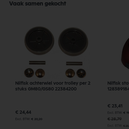
Vaak samen gekocht
Nilfisk achterwiel voor trolley per 2
Nilfisk s
stuks GM80/GS80 22384200
12838918
Speciale
€ 23,41
prijs
€ 24,44
€ 1
€ 28,79
€ 20,20
€ 23