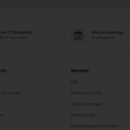
Voor 17:00 besteld
Kies uw leverdag
direct verzonden
of afhaalpunt
nfo
Services
B2B
n en contact
Nilfiskservice FAQ
n
Nilfisk Tekeningen
en
Nilfisk Service
Nilfisk Reparatie Formulier