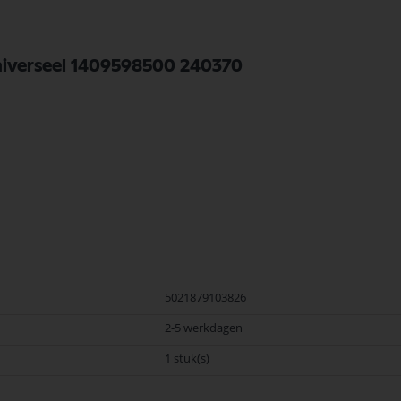
universeel 1409598500 240370
5021879103826
2-5 werkdagen
1 stuk(s)