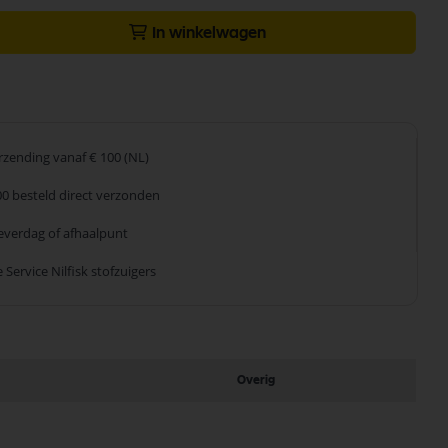
In winkelwagen
erzending
vanaf € 100 (NL)
00 besteld
direct verzonden
leverdag
of afhaalpunt
 Service
Nilfisk stofzuigers
Overig