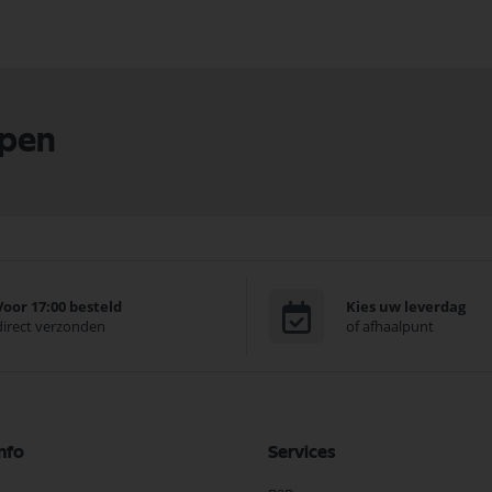
lpen
Voor 17:00 besteld
Kies uw leverdag
direct verzonden
of afhaalpunt
nfo
Services