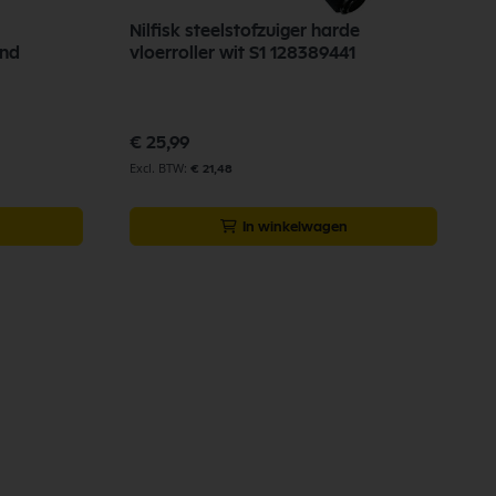
Nilfisk steelstofzuiger harde
ond
vloerroller wit S1 128389441
€ 25,99
€ 21,48
In winkelwagen