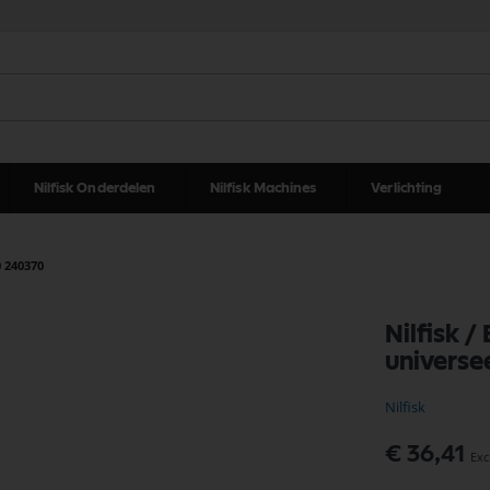
Nilfisk Onderdelen
Nilfisk Machines
Verlichting
 240370
Nilfisk 
universe
Nilfisk
€ 36,41