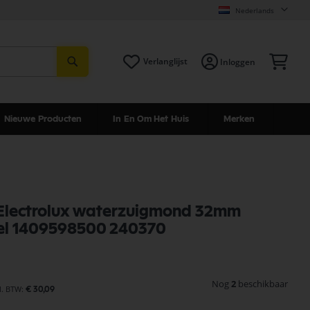
Nederlands
Zoeken
Win
Verlanglijst
Inloggen
Nieuwe Producten
In En Om Het Huis
Merken
/ Electrolux waterzuigmond 32mm
el 1409598500 240370
Nog
2
beschikbaar
€ 30,09