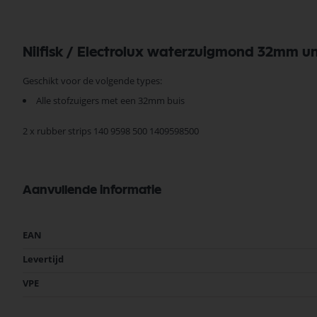
Nilfisk / Electrolux waterzuigmond 32mm 
Geschikt voor de volgende types:
Alle stofzuigers met een 32mm buis
2 x rubber strips 140 9598 500 1409598500
Aanvullende informatie
Meer
EAN
informatie
Levertijd
VPE