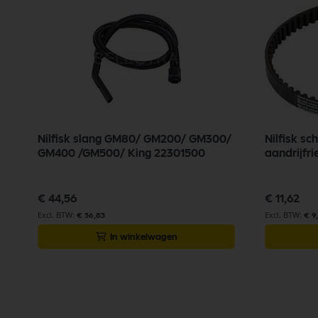
Nilfisk slang GM80/ GM200/ GM300/
Nilfisk s
GM400 /GM500/ King 22301500
aandrijfr
€ 44,56
€ 11,62
€ 36,83
€ 9
In winkelwagen