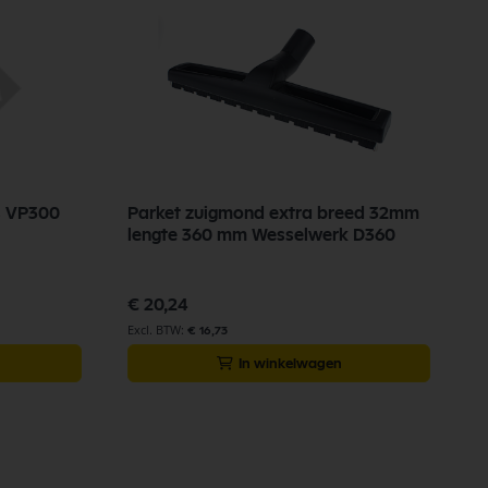
is VP300
Parket zuigmond extra breed 32mm
N
lengte 360 mm Wesselwerk D360
E
€ 20,24
€
€ 16,73
In winkelwagen