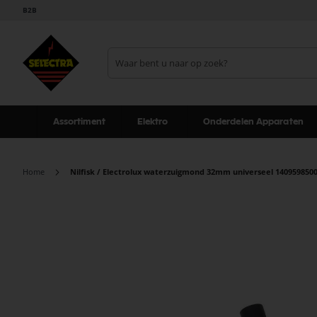
B2B
Assortiment
Elektro
Onderdelen Apparaten
Home
Nilfisk / Electrolux waterzuigmond 32mm universeel 1409598500
Ga
naar
het
einde
van
de
afbeeldingen-
gallerij