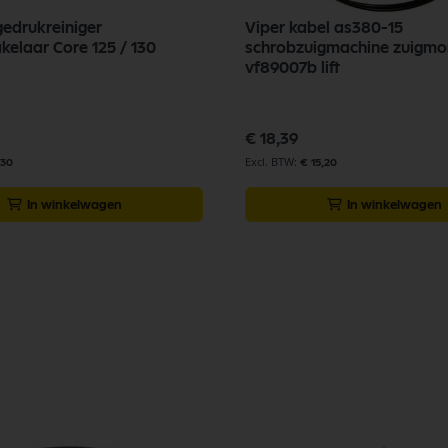
gedrukreiniger
Viper kabel as380-15
kelaar Core 125 / 130
schrobzuigmachine zuigm
vf89007b lift
€ 18,39
,30
€ 15,20
In winkelwagen
In winkelwagen