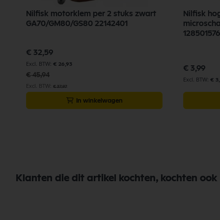
Nilfisk motorklem per 2 stuks zwart
Nilfisk ho
GA70/GM80/GS80 22142401
microscha
128501576
Speciale
€ 32,59
prijs
€ 26,93
€ 3,99
€ 45,94
€ 3
€ 37,97
In winkelwagen
Klanten die dit artikel kochten, kochten ook