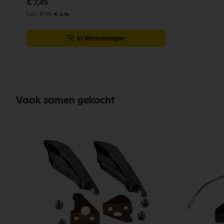
€ 7,45
€ 6,16
In Winkelwagen
Vaak samen gekocht