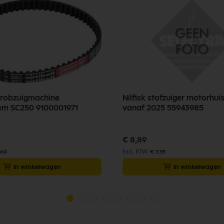
chrobzuigmachine
Nilfisk stofzuiger motorhu
iem SC250 9100001971
vanaf 2025 55943985
€ 8,89
,60
€ 7,35
In winkelwagen
In winkelwagen