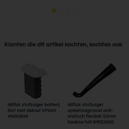
Klanten die dit artikel kochten, kochten ook
Nilfisk stofzuiger batterij
Nilfisk stofzuiger
n
36V met deksel VP600
spleetzuigmond anti-
41600869
statisch flexibel 32mm
haakse tuit 81932600