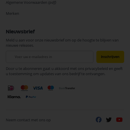
Algemene Voorwaarden
(pdf)
Merken
Nieuwsbrief
Meld u aan voor onze nieuwsbrief om op de hoogte te blijven van
nieuwe releases.
Abonneer
Inschrijven
u
op
Door u te abonneren gaat u akkoord met ons privacybeleid en geeft
onze
u toestemming om updates van ons bedrijf te ontvangen.
nieuwsbrief
Neem contact met ons op