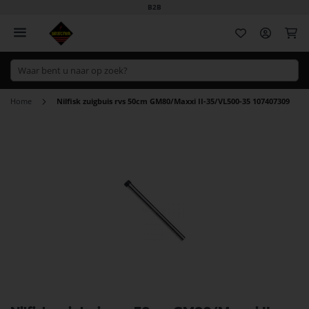
B2B
Wi
Home
Nilfisk zuigbuis rvs 50cm GM80/Maxxi II-35/VL500-35 107407309
Ga
naar
het
einde
van
de
afbeeldingen-
gallerij
Ga