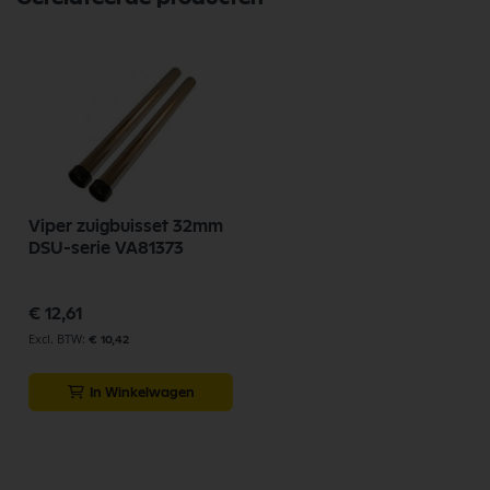
Viper zuigbuisset 32mm
DSU-serie VA81373
€ 12,61
€ 10,42
In Winkelwagen