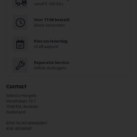
vanaf € 100 (NL)
Voor 17:00 besteld
direct verzonden
Kies uw leverdag
of afhaalpunt
Reparatie Service
Nilfisk stofzuigers
Contact
Selectra Hengelo
Verzetslaan 13-7
7548 EM,
Boekelo
Nederland
BTW: NL001406482B41
KVK: 60566981