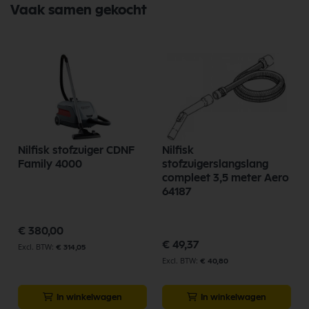
Vaak samen gekocht
Nilfisk stofzuiger CDNF
Nilfisk
Family 4000
stofzuigerslangslang
compleet 3,5 meter Aero
64187
€ 380,00
p
€ 49,37
€ 314,05
€ 40,80
In winkelwagen
In winkelwagen