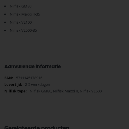
Nilfisk GM80
Nilfisk Maxxi II-35
Nilfisk VL100
Nilfisk VL500-35
Aanvullende informatie
Meer
5711145178916
informatie
2-5 werkdagen
Nilfisk GM80, Nilfisk Maxxi II, Nilfisk VL500
Gerelateerde producten