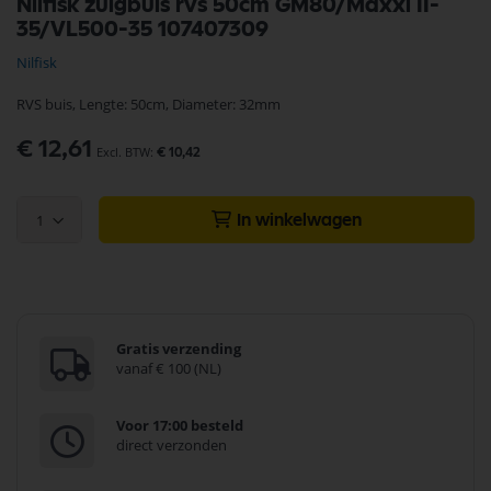
Nilfisk zuigbuis rvs 50cm GM80/Maxxi II-
naar
35/VL500-35 107407309
het
begin
Nilfisk
van
de
RVS buis, Lengte: 50cm, Diameter: 32mm
afbeeldingen-
gallerij
€ 12,61
€ 10,42
1
In winkelwagen
Gratis verzending
vanaf € 100 (NL)
Voor 17:00 besteld
direct verzonden