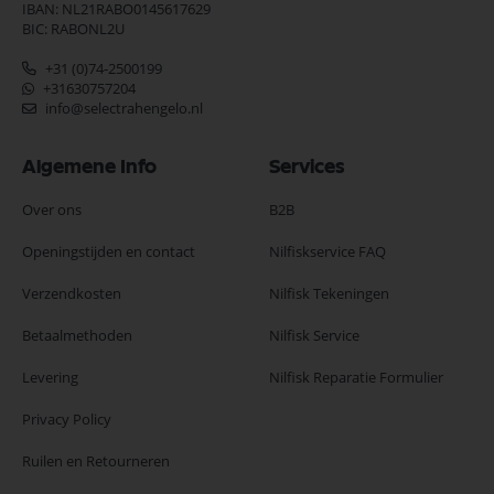
IBAN: NL21RABO0145617629
BIC: RABONL2U
+31 (0)74-2500199
+31630757204
info@selectrahengelo.nl
Algemene Info
Services
Over ons
B2B
Openingstijden en contact
Nilfiskservice FAQ
Verzendkosten
Nilfisk Tekeningen
Betaalmethoden
Nilfisk Service
Levering
Nilfisk Reparatie Formulier
Privacy Policy
Ruilen en Retourneren