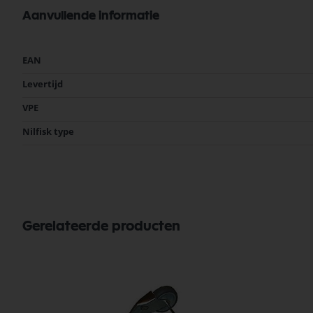
Aanvullende informatie
Meer
EAN
informatie
Levertijd
VPE
Nilfisk type
Gerelateerde producten