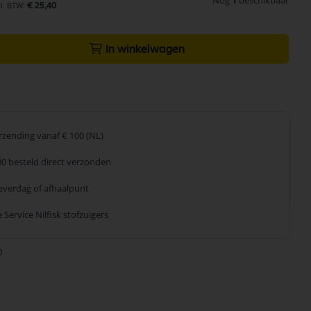
Nog
1
beschikbaar
€ 25,40
In winkelwagen
erzending
vanaf € 100 (NL)
00 besteld
direct verzonden
leverdag
of afhaalpunt
 Service
Nilfisk stofzuigers
0