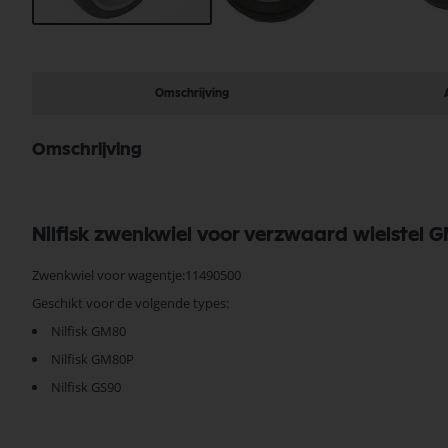
Ga
naar
het
begin
Omschrijving
van
de
afbeeldingen-
Omschrijving
gallerij
Nilfisk zwenkwiel voor verzwaard wielste
Zwenkwiel voor wagentje:11490500
Geschikt voor de volgende types:
Nilfisk GM80
Nilfisk GM80P
Nilfisk GS90