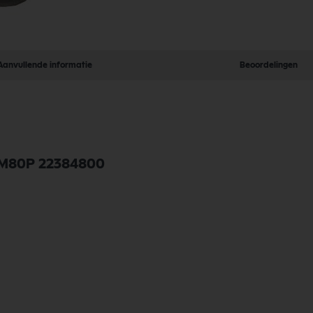
Aanvullende informatie
Beoordelingen
l GM80P 22384800