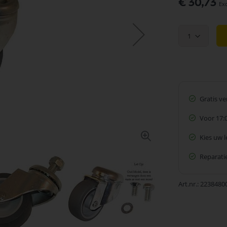
€ 30,73
1
Gratis v
Voor 17:
Kies uw 
Reparatie
Art.nr.
2238480