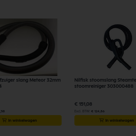
tofzuiger slang Meteor 32mm
Nilfisk stoomslang Steamt
4
stoomreiniger 303000488
€ 151,08
7,58
€ 124,86
In winkelwagen
In winkelwagen