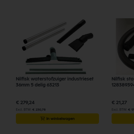
Nilfisk waterstofzuiger industrieset
Nilfisk s
36mm 5 delig 63213
12838939
€ 279,24
€ 21,27
€ 230,78
€ 1
In winkelwagen