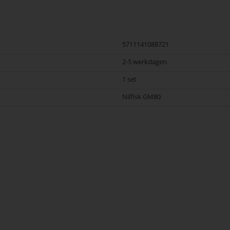
5711141088721
2-5 werkdagen
1 set
Nilfisk GM80