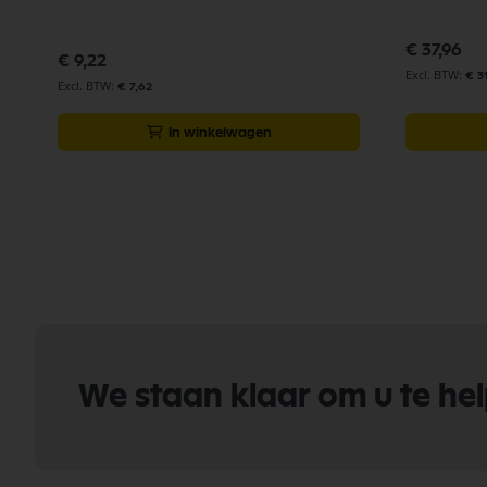
€ 37,96
€ 9,22
€ 3
€ 7,62
In winkelwagen
We staan klaar om u te he