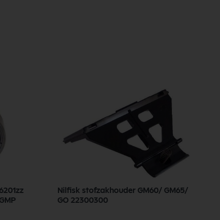
Nilfisk stofzakhouder GM60/ GM65/
N
/GMP
GO 22300300
aa
1