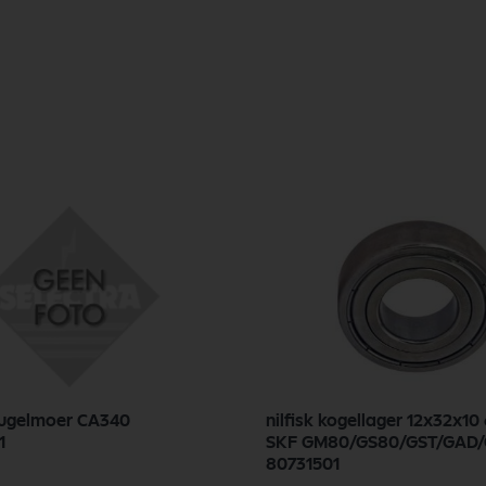
gelmoer CA340
nilfisk kogellager 12x32x10 6201zz
1
SKF GM80/GS80/GST/GAD
80731501