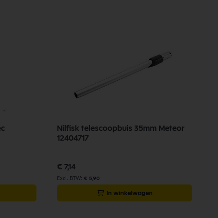
ec
Nilfisk telescoopbuis 35mm Meteor
12404717
€ 7,14
€ 5,90
In winkelwagen