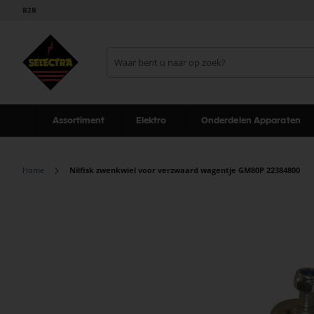
B2B
Assortiment
Elektro
Onderdelen Apparaten
Home
Nilfisk zwenkwiel voor verzwaard wagentje GM80P 22384800
Ga
naar
het
einde
van
de
afbeeldingen-
gallerij