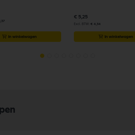
€ 5,25
1,37
€ 4,34
In winkelwagen
In winkelwagen
lpen