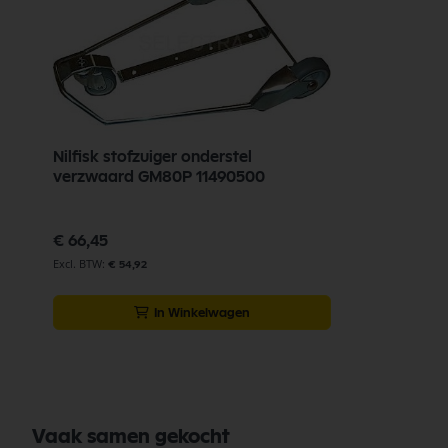
Nilfisk stofzuiger onderstel
verzwaard GM80P 11490500
€ 66,45
€ 54,92
In Winkelwagen
Vaak samen gekocht