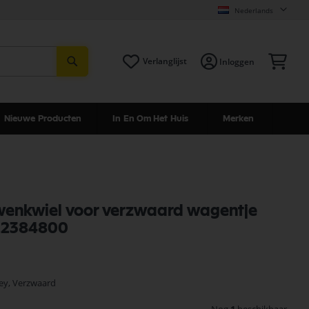
Nederlands
Zoeken
Win
Verlanglijst
Inloggen
Nieuwe Producten
In En Om Het Huis
Merken
zwenkwiel voor verzwaard wagentje
22384800
ley, Verzwaard