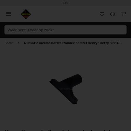
B2B
Wi
Home
Numatic meubelborstel zonder borstel Henry/ Hetty 601145
Ga
naar
het
einde
van
de
afbeeldingen-
gallerij
Ga