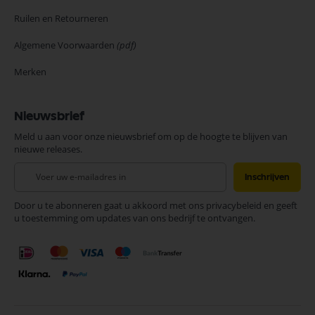
Ruilen en Retourneren
Algemene Voorwaarden
(pdf)
Merken
Nieuwsbrief
Meld u aan voor onze nieuwsbrief om op de hoogte te blijven van
nieuwe releases.
Abonneer
Inschrijven
u
op
Door u te abonneren gaat u akkoord met ons privacybeleid en geeft
onze
u toestemming om updates van ons bedrijf te ontvangen.
nieuwsbrief