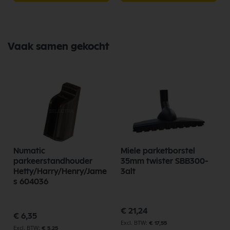
Vaak samen gekocht
Numatic
Miele parketborstel
l
parkeerstandhouder
35mm twister SBB300-
Hetty/Harry/Henry/Jame
3alt
s 604036
€ 21,24
€ 6,35
€ 17,55
€ 5,25