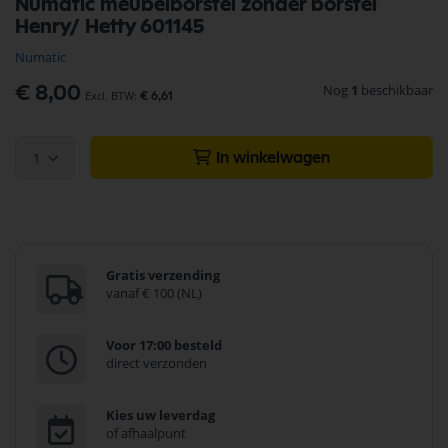
Numatic meubelborstel zonder borstel
naar
Henry/ Hetty 601145
het
begin
Numatic
van
de
Nog
1
beschikbaar
€ 8,00
€ 6,61
afbeeldingen-
gallerij
1
In winkelwagen
Gratis verzending
vanaf € 100 (NL)
Voor 17:00 besteld
direct verzonden
Kies uw leverdag
of afhaalpunt