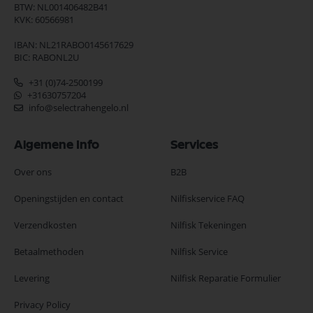
BTW: NL001406482B41
KVK: 60566981
IBAN: NL21RABO0145617629
BIC: RABONL2U
+31 (0)74-2500199
+31630757204
info@selectrahengelo.nl
Algemene Info
Services
Over ons
B2B
Openingstijden en contact
Nilfiskservice FAQ
Verzendkosten
Nilfisk Tekeningen
Betaalmethoden
Nilfisk Service
Levering
Nilfisk Reparatie Formulier
Privacy Policy