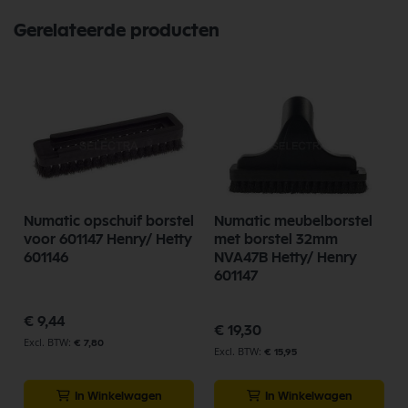
Gerelateerde producten
Numatic opschuif borstel
Numatic meubelborstel
voor 601147 Henry/ Hetty
met borstel 32mm
601146
NVA47B Hetty/ Henry
601147
€ 9,44
€ 19,30
€ 7,80
€ 15,95
In Winkelwagen
In Winkelwagen