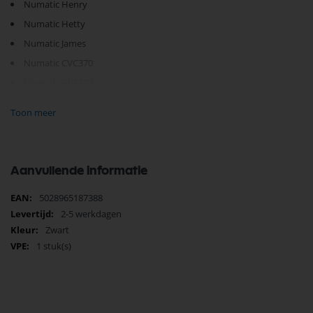
Numatic Henry
Numatic Hetty
Numatic James
Numatic CVC370
Numatic GVE370
Numatic HVR200
Toon meer
Numatic HET200P
Numatic NVR170H
Numatic NVQ200
Aanvullende informatie
Numatic NVQ250
Meer
5028965187388
Numatic NVQ370
informatie
2-5 werkdagen
Zwart
1 stuk(s)