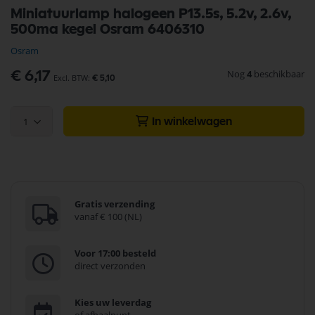
Ga
Miniatuurlamp halogeen P13.5s, 5.2v, 2.6v,
naar
500ma kegel Osram 6406310
het
begin
Osram
van
de
Nog
4
beschikbaar
€ 6,17
€ 5,10
afbeeldingen-
gallerij
1
In winkelwagen
Gratis verzending
vanaf € 100 (NL)
Voor 17:00 besteld
direct verzonden
Kies uw leverdag