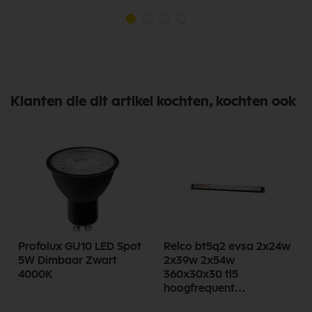
Klanten die dit artikel kochten, kochten ook
Profolux GU10 LED Spot
Relco bt5q2 evsa 2x24w
1
5W Dimbaar Zwart
2x39w 2x54w
4000K
360x30x30 tl5
hoogfrequent
voorschakelapparaat