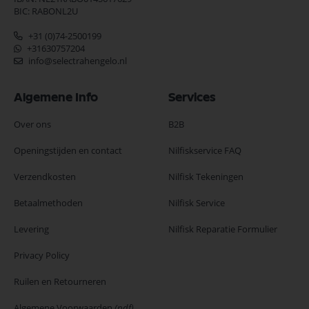
BIC: RABONL2U
+31 (0)74-2500199
+31630757204
info@selectrahengelo.nl
Algemene Info
Services
Over ons
B2B
Openingstijden en contact
Nilfiskservice FAQ
Verzendkosten
Nilfisk Tekeningen
Betaalmethoden
Nilfisk Service
Levering
Nilfisk Reparatie Formulier
Privacy Policy
Ruilen en Retourneren
Algemene Voorwaarden
(pdf)