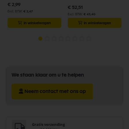
trafo vv RN2112
€ 2,99
€ 52,51
€ 2,47
€ 43,40
In winkelwagen
In winkelwagen
We staan klaar om u te helpen
Neem contact met ons op
Gratis verzending