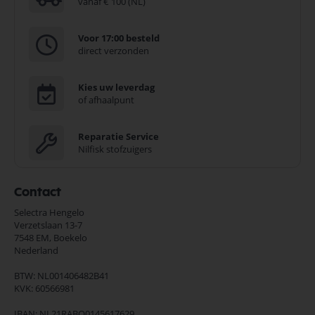
vanaf € 100 (NL)
Voor 17:00 besteld
direct verzonden
Kies uw leverdag
of afhaalpunt
Reparatie Service
Nilfisk stofzuigers
Contact
Selectra Hengelo
Verzetslaan 13-7
7548 EM,
Boekelo
Nederland
BTW: NL001406482B41
KVK: 60566981
IBAN: NL21RABO0145617629