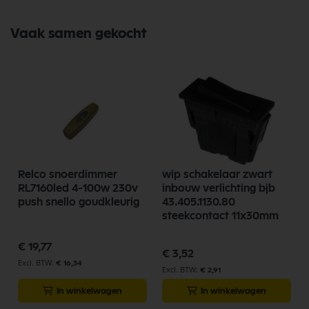
Vaak samen gekocht
Relco snoerdimmer
wip schakelaar zwart
RL7160led 4-100w 230v
inbouw verlichting bjb
push snello goudkleurig
43.405.1130.80
steekcontact 11x30mm
€ 19,77
€ 3,52
€ 16,34
€ 2,91
In winkelwagen
In winkelwagen