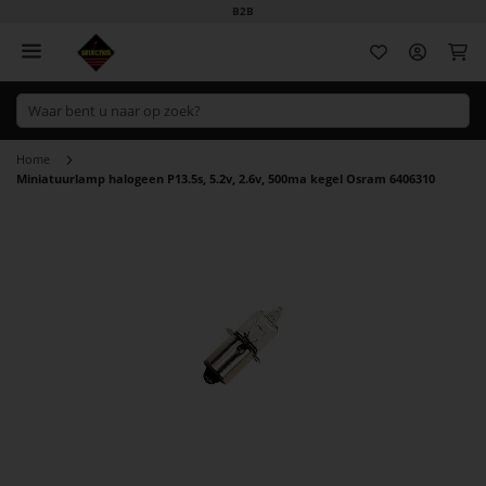
B2B
Wi
Home
Miniatuurlamp halogeen P13.5s, 5.2v, 2.6v, 500ma kegel Osram 6406310
Ga
naar
het
einde
van
de
afbeeldingen-
gallerij