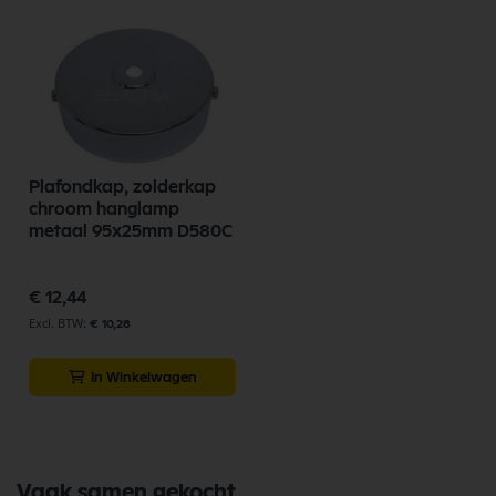
Plafondkap, zolderkap
chroom hanglamp
metaal 95x25mm D580C
€ 12,44
€ 10,28
In Winkelwagen
Vaak samen gekocht