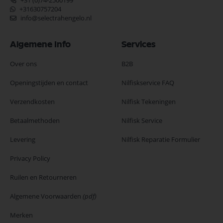
+31 (0)74-2500199
+31630757204
info@selectrahengelo.nl
Algemene Info
Services
Over ons
B2B
Openingstijden en contact
Nilfiskservice FAQ
Verzendkosten
Nilfisk Tekeningen
Betaalmethoden
Nilfisk Service
Levering
Nilfisk Reparatie Formulier
Privacy Policy
Ruilen en Retourneren
Algemene Voorwaarden
(pdf)
Merken