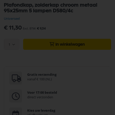
Ga
Plafondkap, zolderkap chroom metaal
naar
95x25mm 5 lampen D580/4c
het
begin
Universeel
van
de
€ 11,30
€ 9,34
afbeeldingen-
gallerij
1
In winkelwagen
Gratis verzending
vanaf € 100 (NL)
Voor 17:00 besteld
direct verzonden
Kies uw leverdag