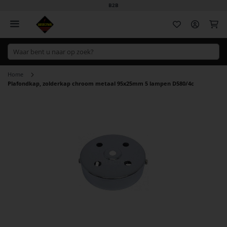
B2B
Wi
Home
Plafondkap, zolderkap chroom metaal 95x25mm 5 lampen D580/4c
Ga
naar
het
einde
van
de
afbeeldingen-
gallerij