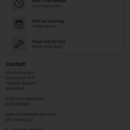
Voor 17:00 besteld
direct verzonden
Kies uw leverdag
of afhaalpunt
Reparatie Service
Nilfisk stofzuigers
Contact
Selectra Hengelo
Verzetslaan 13-7
7548 EM,
Boekelo
Nederland
BTW: NL001406482B41
KVK: 60566981
IBAN: NL21RABO0145617629
BIC: RABONL2U