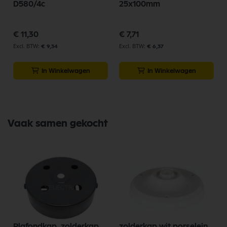
D580/4c
25x100mm
€ 11,30
€ 7,71
€ 9,34
€ 6,37
In Winkelwagen
In Winkelwagen
Vaak samen gekocht
Plafondkap, zolderkap
zolderkap wit porselein