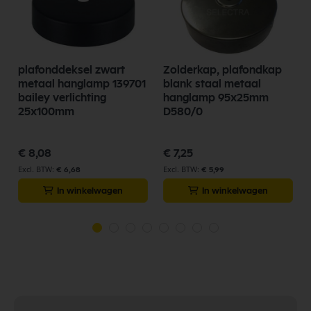
plafonddeksel zwart
Zolderkap, plafondkap
metaal hanglamp 139701
blank staal metaal
bailey verlichting
hanglamp 95x25mm
25x100mm
D580/0
€ 8,08
€ 7,25
€ 6,68
€ 5,99
In winkelwagen
In winkelwagen