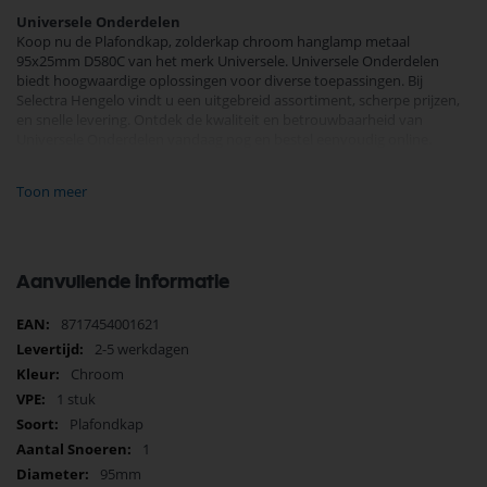
Universele Onderdelen
Koop nu de Plafondkap, zolderkap chroom hanglamp metaal
95x25mm D580C van het merk Universele. Universele Onderdelen
biedt hoogwaardige oplossingen voor diverse toepassingen. Bij
Selectra Hengelo vindt u een uitgebreid assortiment, scherpe prijzen,
en snelle levering. Ontdek de kwaliteit en betrouwbaarheid van
Universele Onderdelen vandaag nog en bestel eenvoudig online.
Bekijk meer Universele Onderdelen
Toon meer
Aanvullende informatie
Meer
8717454001621
informatie
2-5 werkdagen
Chroom
1 stuk
Plafondkap
1
95mm