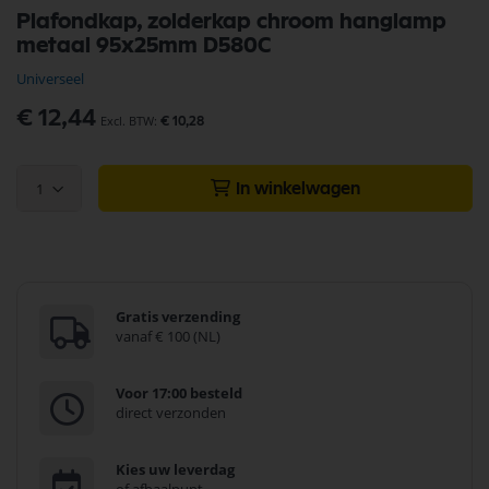
Ga
Plafondkap, zolderkap chroom hanglamp
naar
metaal 95x25mm D580C
het
begin
Universeel
van
de
€ 12,44
€ 10,28
afbeeldingen-
gallerij
1
In winkelwagen
Gratis verzending
vanaf € 100 (NL)
Voor 17:00 besteld
direct verzonden
Kies uw leverdag