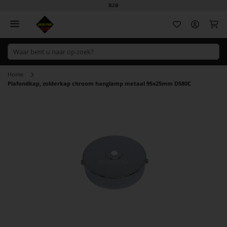
B2B
Wi
Home
Plafondkap, zolderkap chroom hanglamp metaal 95x25mm D580C
Ga
naar
het
einde
van
de
afbeeldingen-
gallerij