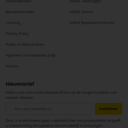
Verzendkosten
Nilfisk Tekeningen
Betaalmethoden
Nilfisk Service
Levering
Nilfisk Reparatie Formulier
Privacy Policy
Ruilen en Retourneren
Algemene Voorwaarden
(pdf)
Merken
Nieuwsbrief
Meld u aan voor onze nieuwsbrief om op de hoogte te blijven van
nieuwe releases.
Abonneer
Inschrijven
u
op
Door u te abonneren gaat u akkoord met ons privacybeleid en geeft
onze
u toestemming om updates van ons bedrijf te ontvangen.
nieuwsbrief