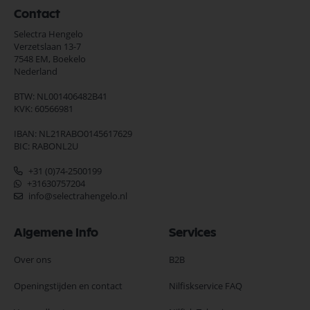
Contact
Selectra Hengelo
Verzetslaan 13-7
7548 EM,
Boekelo
Nederland
BTW: NL001406482B41
KVK: 60566981
IBAN: NL21RABO0145617629
BIC: RABONL2U
+31 (0)74-2500199
+31630757204
info@selectrahengelo.nl
Algemene Info
Services
Over ons
B2B
Openingstijden en contact
Nilfiskservice FAQ