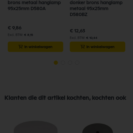
brons metaal hanglamp
donker brons hanglamp
95x25mm D580A
metaal 95x25mm
D580BZ
€ 9,86
€ 12,63
€ 8,15
€ 10,44
In winkelwagen
In winkelwagen
Klanten die dit artikel kochten, kochten ook