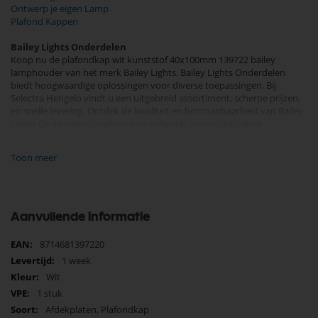
Ontwerp je eigen Lamp
Plafond Kappen
Bailey Lights Onderdelen
Koop nu de plafondkap wit kunststof 40x100mm 139722 bailey
lamphouder van het merk Bailey Lights. Bailey Lights Onderdelen
biedt hoogwaardige oplossingen voor diverse toepassingen. Bij
Selectra Hengelo vindt u een uitgebreid assortiment, scherpe prijzen,
en snelle levering. Ontdek de kwaliteit en betrouwbaarheid van Bailey
Lights Onderdelen vandaag nog en bestel eenvoudig online.
Bekijk meer Bailey Lights Onderdelen
Toon meer
Aanvullende informatie
Meer
8714681397220
informatie
1 week
Wit
1 stuk
Afdekplaten, Plafondkap