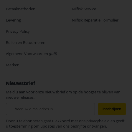
Betaalmethoden
Nilfisk Service
Levering
Nilfisk Reparatie Formulier
Privacy Policy
Ruilen en Retourneren
Algemene Voorwaarden
(pdf)
Merken
Nieuwsbrief
Meld u aan voor onze nieuwsbrief om op de hoogte te blijven van
nieuwe releases.
Abonneer
Inschrijven
u
op
Door u te abonneren gaat u akkoord met ons privacybeleid en geeft
onze
u toestemming om updates van ons bedrijf te ontvangen.
nieuwsbrief