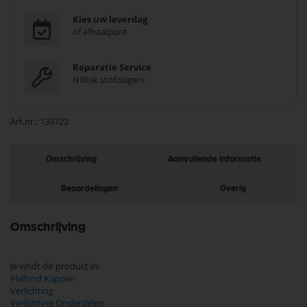
Kies uw leverdag
of afhaalpunt
Reparatie Service
Nilfisk stofzuigers
Art.nr.
139722
Omschrijving
Aanvullende informatie
Beoordelingen
Overig
Omschrijving
Je vindt dit product in;
Plafond Kappen
Verlichting
Verlichting Onderdelen