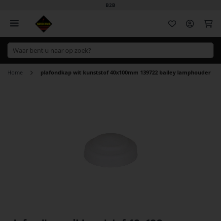
B2B
Wi
Home
plafondkap wit kunststof 40x100mm 139722 bailey lamphouder
Ga
naar
het
einde
van
de
afbeeldingen-
gallerij
Ga