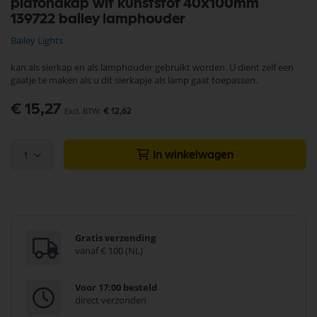
plafondkap wit kunststof 40x100mm
naar
139722 bailey lamphouder
het
begin
Bailey Lights
van
de
kan als sierkap en als lamphouder gebruikt worden. U dient zelf een
afbeeldingen-
gaatje te maken als u dit sierkapje als lamp gaat toepassen.
gallerij
€ 15,27
€ 12,62
1
In winkelwagen
Gratis verzending
vanaf € 100 (NL)
Voor 17:00 besteld
direct verzonden