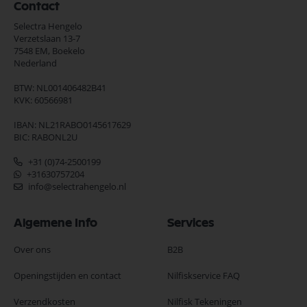
Contact
Selectra Hengelo
Verzetslaan 13-7
7548 EM,
Boekelo
Nederland
BTW: NL001406482B41
KVK: 60566981
IBAN: NL21RABO0145617629
BIC: RABONL2U
+31 (0)74-2500199
+31630757204
info@selectrahengelo.nl
Algemene Info
Services
Over ons
B2B
Openingstijden en contact
Nilfiskservice FAQ
Verzendkosten
Nilfisk Tekeningen