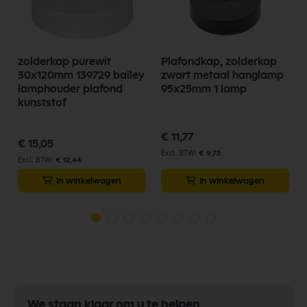
zolderkap purewit
Plafondkap, zolderkap
y
30x120mm 139729 bailey
zwart metaal hanglamp
lamphouder plafond
95x25mm 1 lamp
kunststof
€ 11,77
€ 15,05
€ 9,73
€ 12,44
In winkelwagen
In winkelwagen
We staan klaar om u te helpen