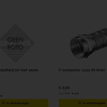
kbatterij 6V met veren
F-connector coax 59 5mm
€ 0,38
€ 0,31
,16
In winkelwagen
In winkelwagen