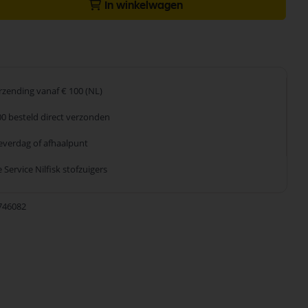
In winkelwagen
erzending
vanaf € 100 (NL)
00 besteld
direct verzonden
leverdag
of afhaalpunt
 Service
Nilfisk stofzuigers
746082