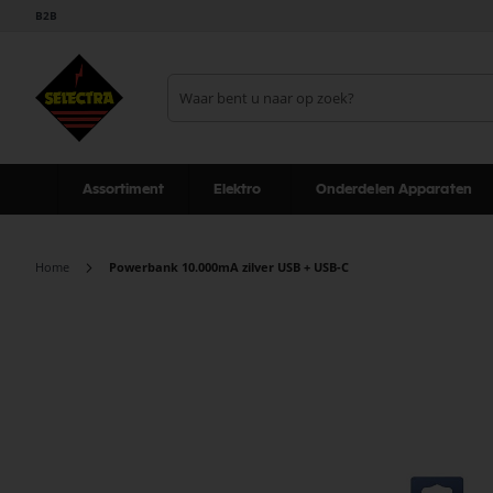
B2B
Assortiment
Elektro
Onderdelen Apparaten
Home
Powerbank 10.000mA zilver USB + USB-C
Ga
naar
het
einde
van
de
afbeeldingen-
gallerij