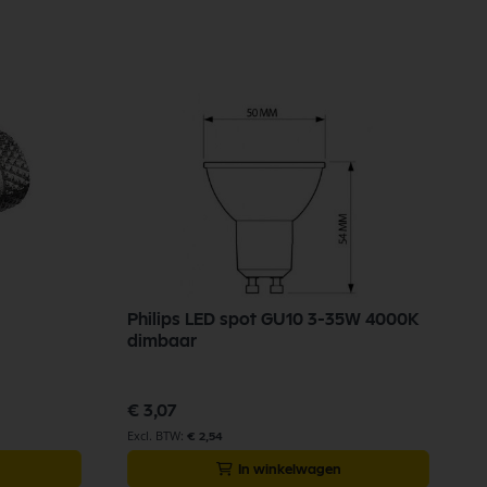
Philips LED spot GU10 3-35W 4000K
K
dimbaar
5
€ 3,07
€
€ 2,54
In winkelwagen