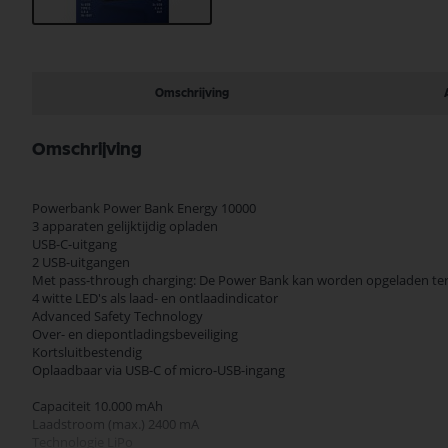
Ga
naar
het
begin
Omschrijving
van
de
afbeeldingen-
Omschrijving
gallerij
Powerbank Power Bank Energy 10000
3 apparaten gelijktijdig opladen
USB-C-uitgang
2 USB-uitgangen
Met pass-through charging: De Power Bank kan worden opgeladen terwi
4 witte LED's als laad- en ontlaadindicator
Advanced Safety Technology
Over- en diepontladingsbeveiliging
Kortsluitbestendig
Oplaadbaar via USB-C of micro-USB-ingang
Capaciteit 10.000 mAh
Laadstroom (max.) 2400 mA
Technologie LiPo