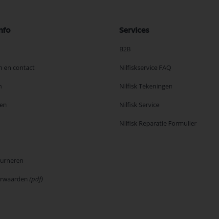
nfo
Services
B2B
n en contact
Nilfiskservice FAQ
n
Nilfisk Tekeningen
en
Nilfisk Service
Nilfisk Reparatie Formulier
ourneren
orwaarden
(pdf)