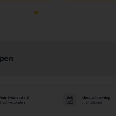
lpen
Voor 17:00 besteld
Kies uw leverdag
direct verzonden
of afhaalpunt