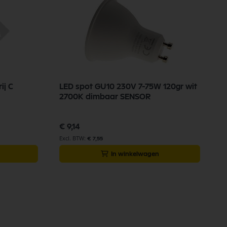
ij C
LED spot GU10 230V 7-75W 120gr wit
2700K dimbaar SENSOR
€ 9,14
€ 7,55
In winkelwagen