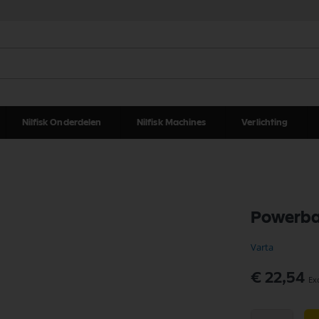
Nilfisk Onderdelen
Nilfisk Machines
Verlichting
Powerba
Varta
€ 22,54