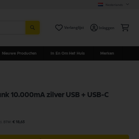
Nederlands
Zoeken
Win
Verlanglijst
Inloggen
Nieuwe Producten
In En Om Het Huis
Merken
nk 10.000mA zilver USB + USB-C
€ 18,63