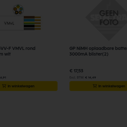
5VV-F VMVL rond
GP NiMH oplaadbare batter
m wit
3000mA blister(2)
€ 17,53
26,91
€ 14,49
In winkelwagen
In winkelwagen