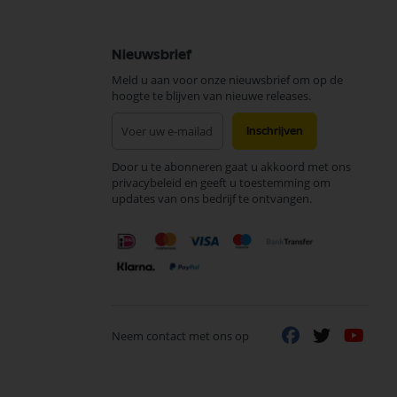
Nieuwsbrief
Meld u aan voor onze nieuwsbrief om op de
hoogte te blijven van nieuwe releases.
Abonneer
Inschrijven
u
op
Door u te abonneren gaat u akkoord met ons
onze
privacybeleid en geeft u toestemming om
nieuwsbrief
updates van ons bedrijf te ontvangen.
Neem contact met ons op