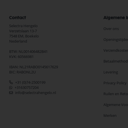
Contact
Algemene I
Selectra Hengelo
Over ons
Verzetslaan 13-7
7548 EM,
Boekelo
Openingstijde
Nederland
Verzendkoste
BTW: NL001406482B41
KVK: 60566981
Betaalmethod
IBAN: NL21RABO0145617629
BIC: RABONL2U
Levering
+31 (0)74-2500199
Privacy Policy
+31630757204
info@selectrahengelo.nl
Ruilen en Ret
Algemene Vo
Merken