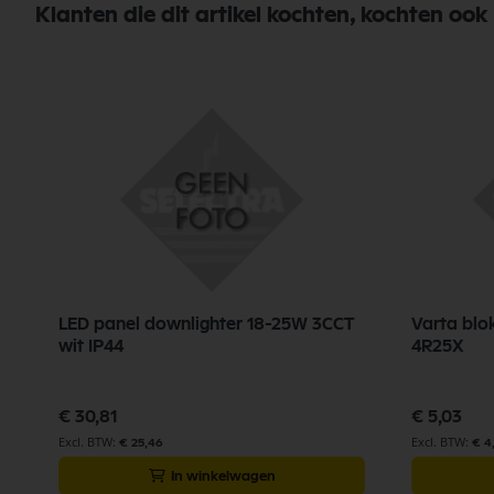
Klanten die dit artikel kochten, kochten ook
LED panel downlighter 18-25W 3CCT
Varta blo
wit IP44
4R25X
€ 30,81
€ 5,03
€ 25,46
€ 4
In winkelwagen