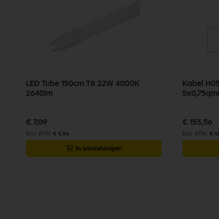
LED Tube 150cm T8 22W 4000K
Kabel H0
2640lm
5x0,75qm
€ 7,09
€ 153,56
€ 5,86
€ 1
In winkelwagen