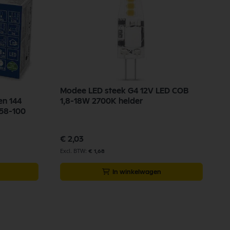
Modee LED steek G4 12V LED COB
R
en 144
1,8-18W 2700K helder
2
858-100
€ 2,03
€
€ 1,68
In winkelwagen