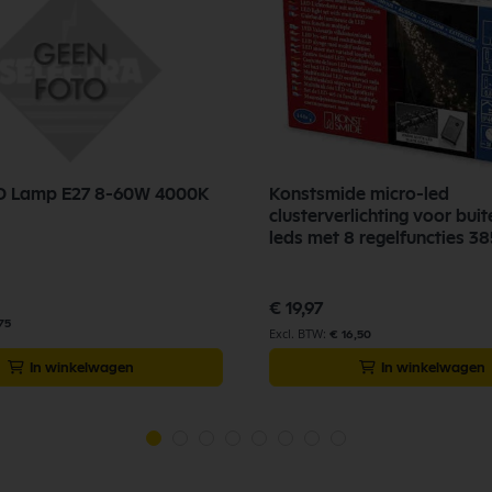
ED Lamp E27 8-60W 4000K
Konstsmide micro-led
clusterverlichting voor buit
leds met 8 regelfuncties 3
€ 19,97
75
€ 16,50
In winkelwagen
In winkelwagen