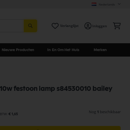
Nederlands
Zoeken
Win
Verlanglijst
Inloggen
Nieuwe Producten
In En Om Het Huis
Merken
 10w festoon lamp s84530010 bailey
Nog
1
beschikbaar
€ 1,65