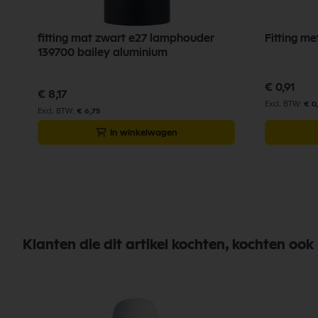
fitting mat zwart e27 lamphouder
Fitting m
139700 bailey aluminium
€ 0,91
€ 8,17
€ 0
€ 6,75
In winkelwagen
Klanten die dit artikel kochten, kochten ook