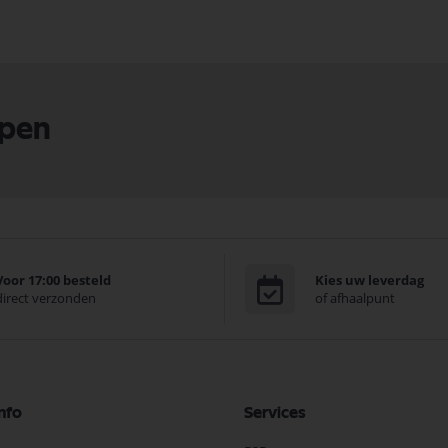
lpen
Voor 17:00 besteld
Kies uw leverdag
direct verzonden
of afhaalpunt
nfo
Services