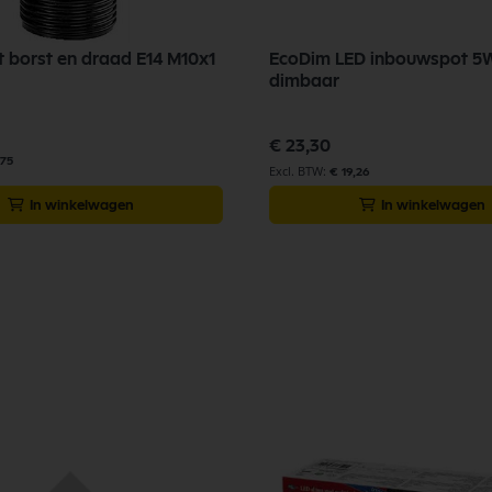
et borst en draad E14 M10x1
EcoDim LED inbouwspot 5W
dimbaar
€ 23,30
,75
€ 19,26
In winkelwagen
In winkelwagen