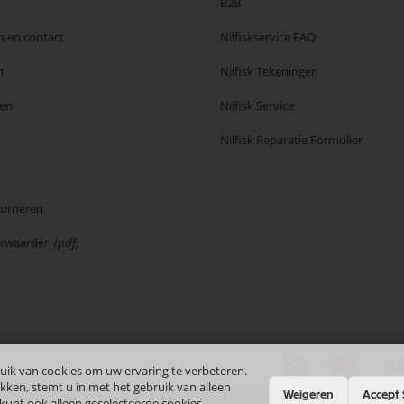
B2B
n en contact
Nilfiskservice FAQ
n
Nilfisk Tekeningen
en
Nilfisk Service
Nilfisk Reparatie Formulier
ourneren
orwaarden
(pdf)
uik van cookies om uw ervaring te verbeteren.
kken, stemt u in met het gebruik van alleen
Weigeren
Accept 
 kunt ook alleen geselecteerde cookies