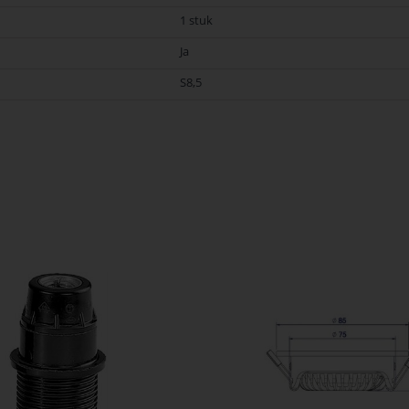
1 stuk
Ja
S8,5