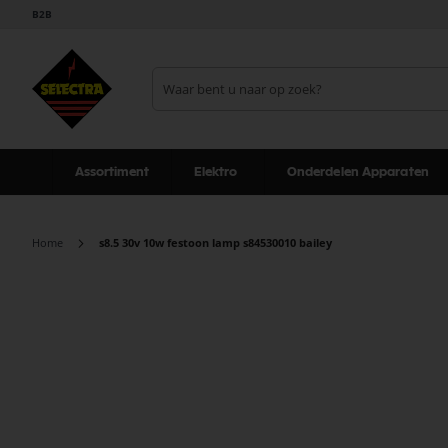
B2B
Assortiment
Elektro
Onderdelen Apparaten
Home
s8.5 30v 10w festoon lamp s84530010 bailey
Ga
naar
het
einde
van
de
afbeeldingen-
gallerij