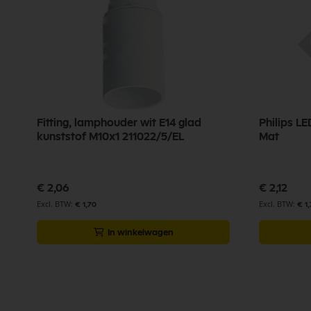
Fitting, lamphouder wit E14 glad
Philips L
kunststof M10x1 211022/5/EL
Mat
€ 2,06
€ 2,12
€ 1,70
€ 1,
In winkelwagen