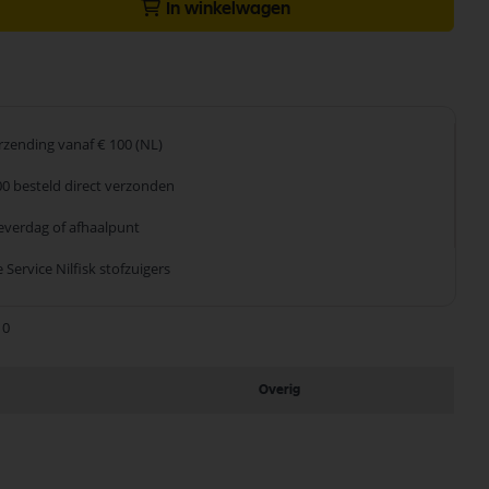
In winkelwagen
erzending
vanaf € 100 (NL)
00 besteld
direct verzonden
leverdag
of afhaalpunt
 Service
Nilfisk stofzuigers
10
Overig