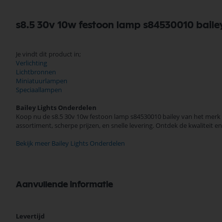
s8.5 30v 10w festoon lamp s84530010 baile
Je vindt dit product in;
Verlichting
Lichtbronnen
Miniatuurlampen
Speciaallampen
Bailey Lights Onderdelen
Koop nu de s8.5 30v 10w festoon lamp s84530010 bailey van het merk B
assortiment, scherpe prijzen, en snelle levering. Ontdek de kwaliteit
Bekijk meer Bailey Lights Onderdelen
Aanvullende informatie
Meer
Levertijd