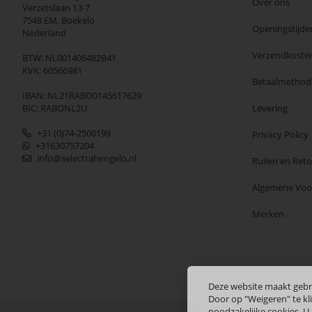
Over ons
Verzetslaan 13-7
7548 EM,
Boekelo
Openingstijde
Nederland
Verzendkoste
BTW: NL001406482B41
KVK: 60566981
Betaalmethod
IBAN: NL21RABO0145617629
BIC: RABONL2U
Levering
+31 (0)74-2500199
Privacy Policy
+31630757204
info@selectrahengelo.nl
Ruilen en Ret
Algemene Vo
Merken
Deze website maakt gebr
Door op "Weigeren" te kli
noodzakelijke cookies. U