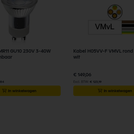
 MR11 GU10 230V 3-40W
Kabel H05VV-F VMVL ron
mbaar
wit
€ 149,06
,84
€ 123,19
In winkelwagen
In winkelwagen