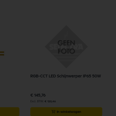
RGB-CCT LED Schijnwerper IP65 50W
V
b
€ 145,76
€
€ 120,46
In winkelwagen