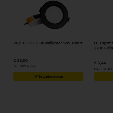
RGB-CCT LED Downlighter 12W zwart
LED spot
2700K di
€ 38,50
€ 3,44
€ 31,82
€ 2
In winkelwagen