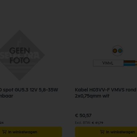
ED spot GU5.3 12V 5,8-35W
Kabel H03VV-F VMVS rond
mbaar
2x0,75qmm wit
€ 50,57
,24
€ 41,79
In winkelwagen
In winkelwagen