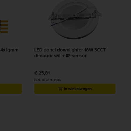
d 4x1qmm
LED panel downlighter 18W 3CCT
dimbaar wit + IR-sensor
€ 25,81
€ 21,33
In winkelwagen