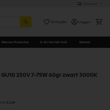
Nederlands
Zoeken
Win
Verlanglijst
Inloggen
Nieuwe Producten
In En Om Het Huis
Merken
t GU10 230V 7-75W 60gr zwart 3000K
€ 2,69