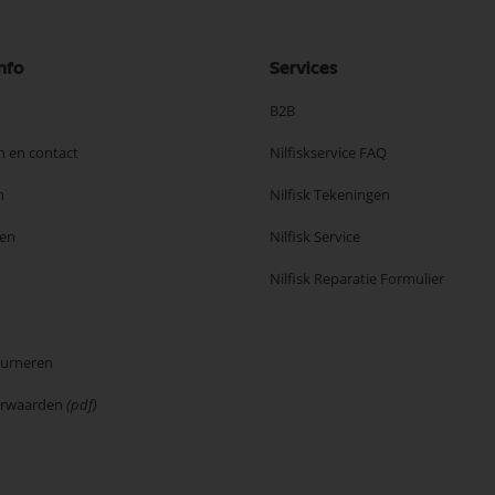
nfo
Services
B2B
n en contact
Nilfiskservice FAQ
n
Nilfisk Tekeningen
en
Nilfisk Service
Nilfisk Reparatie Formulier
ourneren
orwaarden
(pdf)