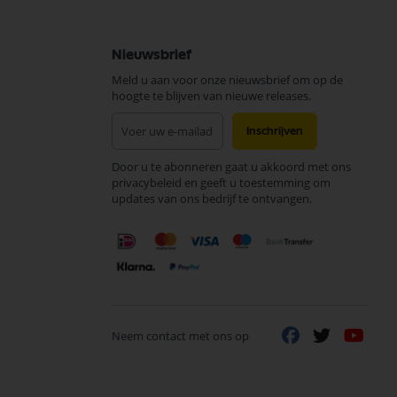
Nieuwsbrief
Meld u aan voor onze nieuwsbrief om op de
hoogte te blijven van nieuwe releases.
Abonneer
Inschrijven
u
op
Door u te abonneren gaat u akkoord met ons
onze
privacybeleid en geeft u toestemming om
nieuwsbrief
updates van ons bedrijf te ontvangen.
Neem contact met ons op