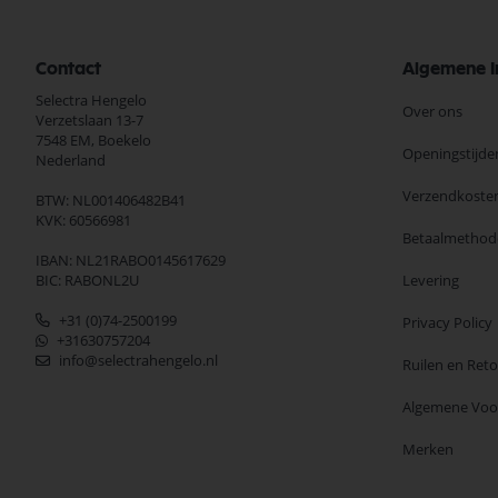
Contact
Algemene I
Selectra Hengelo
Over ons
Verzetslaan 13-7
7548 EM,
Boekelo
Openingstijde
Nederland
Verzendkoste
BTW: NL001406482B41
KVK: 60566981
Betaalmethod
IBAN: NL21RABO0145617629
BIC: RABONL2U
Levering
+31 (0)74-2500199
Privacy Policy
+31630757204
info@selectrahengelo.nl
Ruilen en Ret
Algemene Vo
Merken