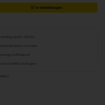
In winkelwagen
erzending
vanaf € 100 (NL)
00 besteld
direct verzonden
leverdag
of afhaalpunt
 Service
Nilfisk stofzuigers
908021