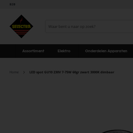
B2B
Assortiment
Elektro
Onderdelen Apparaten
Home
LED spot GU10 230V 7-75W 60gr zwart 3000K dimbaar
Ga
naar
het
einde
van
de
afbeeldingen-
gallerij