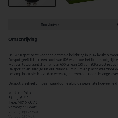
Ga
naar
het
begin
Omschrijving
van
de
afbeeldingen-
Omschrijving
gallerij
De GU10 spot zorgt voor een optimale belichting in jouw keuken, wo
De spot geeft licht in een hoek van 60° waardoor het licht mooi gelijk
Met een totaal aantal lumen van 600 en een CRI van 80Ra weet je dat je
De spot is vervaardigd uit duurzaam aluminium en plastic waardoor de
De lamp hoeft slechts zelden vervangen te worden door de lange lev
De spot is geheel dimbaar waardoor je altijd de gewenste hoeveelheid li
Merk: Profolux
Fitting: GU10
Type: MR16 PAR16
Vermogen: 7 Watt
Vervanging: 75 Watt
Voltage: 230 Volt