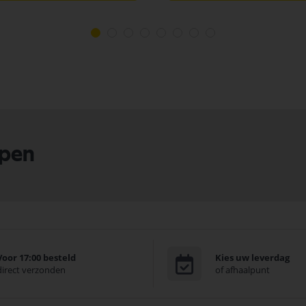
lpen
Voor 17:00 besteld
Kies uw leverdag
direct verzonden
of afhaalpunt