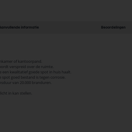
Aanvullende informatie
Beoordelingen
onkamer of kantoorpand.
 wordt verspreid over de ruimte.
 een kwalitatief goede spot in huis haalt.
 spot goed bestand is tegen corrosie.
ensduur van 20.000 branduren.
cht in kan stellen.