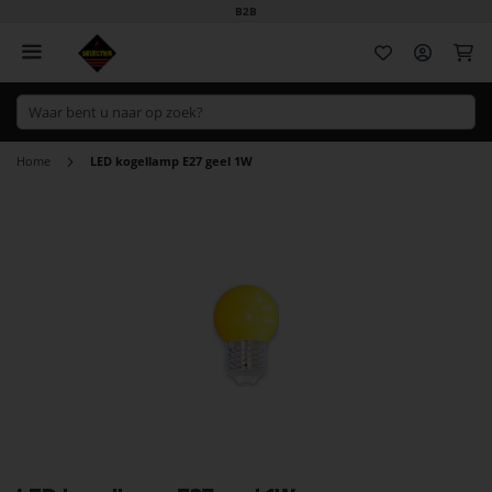
B2B
Wi
Home
LED kogellamp E27 geel 1W
Ga
naar
het
einde
van
de
afbeeldingen-
gallerij
Ga