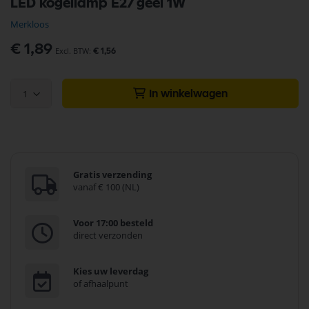
LED kogellamp E27 geel 1W
naar
het
Merkloos
begin
van
€ 1,89
€ 1,56
de
afbeeldingen-
gallerij
1
In winkelwagen
Gratis verzending
vanaf € 100 (NL)
Voor 17:00 besteld
direct verzonden
Kies uw leverdag
of afhaalpunt