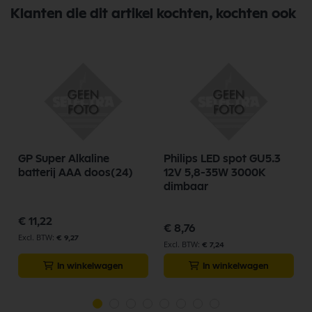
Klanten die dit artikel kochten, kochten ook
GP Super Alkaline
Philips LED spot GU5.3
batterij AAA doos(24)
12V 5,8-35W 3000K
dimbaar
€ 11,22
€ 8,76
€ 9,27
€ 7,24
In winkelwagen
In winkelwagen