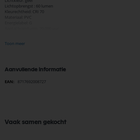
Lichtkleur: geel
Lichtopbrengst : 60 lumen
Kleurechtheid: CRI 70
Materiaal: PVC
Energielabel: G
Aantal branduren: 20.000 uur
Garantie: 2 jaar
Toon meer
Diameter 45 mm
Hoogte 69 mm
Aanvullende informatie
Meer
8717692008727
informatie
Vaak samen gekocht