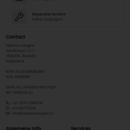
Reparatie Service
Nilfisk stofzuigers
Contact
Selectra Hengelo
Verzetslaan 13-7
7548 EM,
Boekelo
Nederland
BTW: NL001406482B41
KVK: 60566981
IBAN: NL21RABO0145617629
BIC: RABONL2U
+31 (0)74-2500199
+31630757204
info@selectrahengelo.nl
Algemene Info
Services