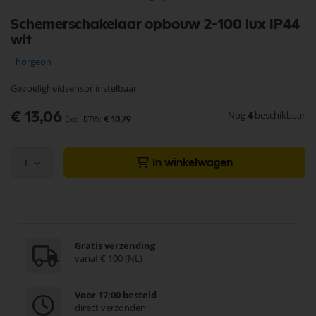
Ga
Schemerschakelaar opbouw 2-100 lux IP44
naar
wit
het
begin
Thorgeon
van
de
Gevoeligheidsensor instelbaar
afbeeldingen-
gallerij
Nog
4
beschikbaar
€ 13,06
€ 10,79
1
In winkelwagen
Gratis verzending
vanaf € 100 (NL)
Voor 17:00 besteld
direct verzonden