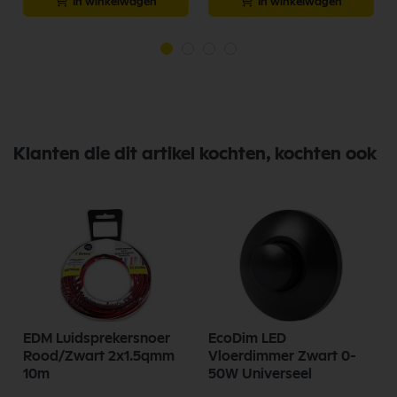
In winkelwagen
In winkelwagen
Klanten die dit artikel kochten, kochten ook
s
EDM Luidsprekersnoer
EcoDim LED
Rood/Zwart 2x1.5qmm
Vloerdimmer Zwart 0-
10m
50W Universeel