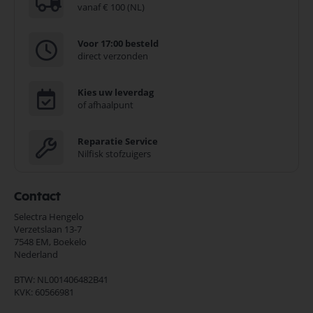
vanaf € 100 (NL)
Voor 17:00 besteld
direct verzonden
Kies uw leverdag
of afhaalpunt
Reparatie Service
Nilfisk stofzuigers
Contact
Selectra Hengelo
Verzetslaan 13-7
7548 EM,
Boekelo
Nederland
BTW: NL001406482B41
KVK: 60566981