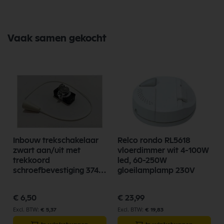
Vaak samen gekocht
Inbouw trekschakelaar
Relco rondo RL5618
zwart aan/uit met
vloerdimmer wit 4-100W
trekkoord
led, 60-250W
schroefbevestiging 3746-
gloeilamplamp 230V
005.01
€ 6,50
€ 23,99
€ 5,37
€ 19,83