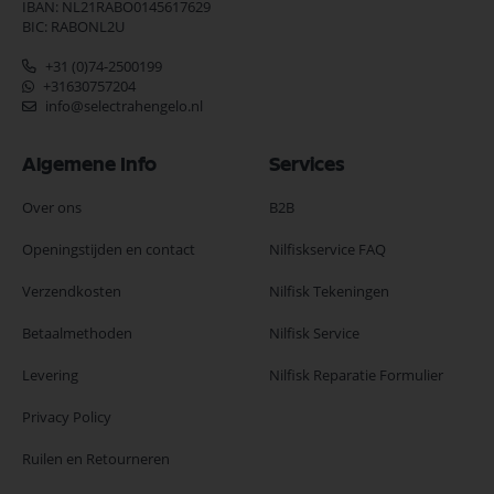
IBAN: NL21RABO0145617629
BIC: RABONL2U
+31 (0)74-2500199
+31630757204
info@selectrahengelo.nl
Algemene Info
Services
Over ons
B2B
Openingstijden en contact
Nilfiskservice FAQ
Verzendkosten
Nilfisk Tekeningen
Betaalmethoden
Nilfisk Service
Levering
Nilfisk Reparatie Formulier
Privacy Policy
Ruilen en Retourneren