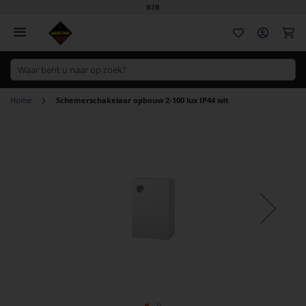
B2B
Wi
Home
Schemerschakelaar opbouw 2-100 lux IP44 wit
Ga
naar
het
einde
van
de
afbeeldingen-
gallerij