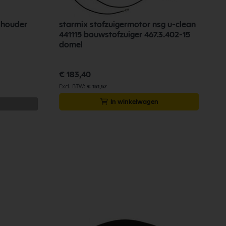
 houder
starmix stofzuigermotor nsg u-clean
441115 bouwstofzuiger 467.3.402-15
domel
€ 183,40
€ 151,57
In winkelwagen