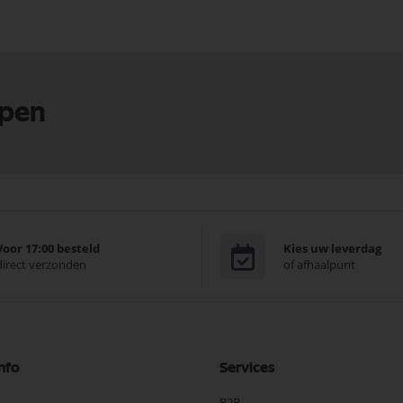
lpen
Voor 17:00 besteld
Kies uw leverdag
direct verzonden
of afhaalpunt
nfo
Services
B2B