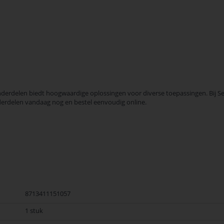
rdelen biedt hoogwaardige oplossingen voor diverse toepassingen. Bij Sele
derdelen vandaag nog en bestel eenvoudig online.
8713411151057
1 stuk