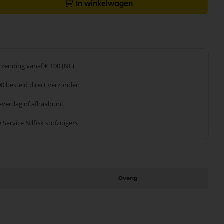
In winkelwagen
erzending
vanaf € 100 (NL)
00 besteld
direct verzonden
leverdag
of afhaalpunt
 Service
Nilfisk stofzuigers
Overig