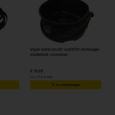
Viper ketel dsu10 va81370 stofzuiger
V
onderbak container
€
€ 13,93
€ 11,51
In winkelwagen