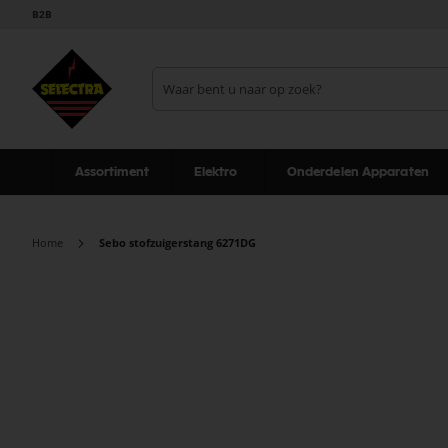
B2B
Assortiment
Elektro
Onderdelen Apparaten
Home
Sebo stofzuigerstang 6271DG
Ga
naar
het
einde
van
de
afbeeldingen-
gallerij