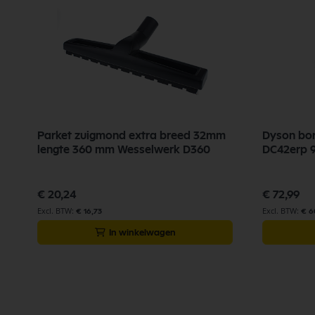
01
Parket zuigmond extra breed 32mm
Dyson bor
lengte 360 mm Wesselwerk D360
DC42erp 9
€ 20,24
€ 72,99
€ 16,73
€ 6
In winkelwagen