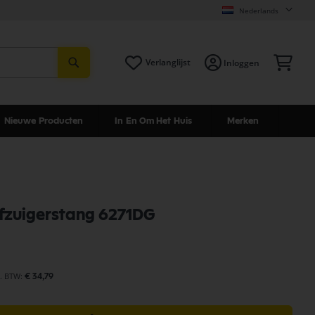
Nederlands
Zoeken
Win
Verlanglijst
Inloggen
Nieuwe Producten
In En Om Het Huis
Merken
fzuigerstang 6271DG
€ 34,79