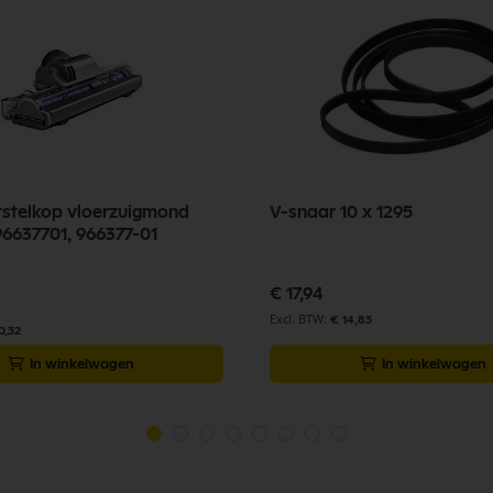
stelkop vloerzuigmond
V-snaar 10 x 1295
6637701, 966377-01
€ 17,94
€ 14,83
0,32
In winkelwagen
In winkelwagen