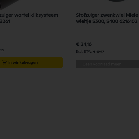
zuiger wartel kliksysteem
Stofzuiger zwenkwiel Miele
3261
wieltje S300, S400 6216102
€ 24,16
,55
€ 19,97
In winkelwagen
Geen voorraad meer