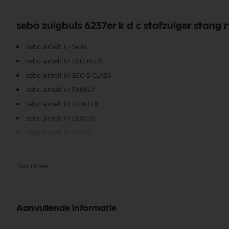
sebo zuigbuis 6237er k d c stofzuiger stang 
sebo airbelt k - Serie
sebo airbelt k1 ECO PLUS
sebo airbelt k1 ECO S-CLASS
sebo airbelt k1 FAMILY
sebo airbelt k1 HUNTER
sebo airbelt k1 LEMON
sebo airbelt k1 ONYX
sebo airbelt k1 PET
sebo airbelt k3 GRAPHIT
Toon meer
sebo airbelt k3 premium
sebo airbelt k3 VULCANO
sebo airbelt d - Serie
Aanvullende informatie
sebo airbelt d1