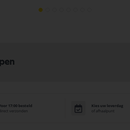
lpen
Voor 17:00 besteld
Kies uw leverdag
direct verzonden
of afhaalpunt