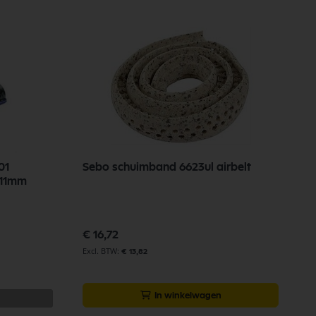
01
Sebo schuimband 6623ul airbelt
W
211mm
B
€ 16,72
€
€ 13,82
In winkelwagen