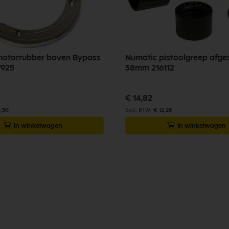
Numatic pistoolgreep afge
7925
38mm 216112
€ 14,82
3,30
€ 12,25
In winkelwagen
In winkelwagen