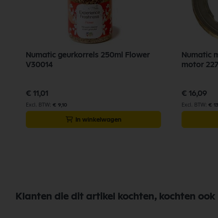
Numatic geurkorrels 250ml Flower
Numatic motorrubber boven Bypass
V30014
motor 22
€ 11,01
€ 16,09
€ 9,10
€ 1
In winkelwagen
Klanten die dit artikel kochten, kochten ook