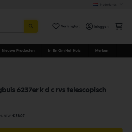
Nederlands
Zoeken
Win
Verlanglijst
Inloggen
Nieuwe Producten
In En Om Het Huis
Merken
buis 6237er k d c rvs telescopisch
€ 38,07