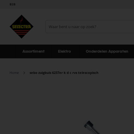
B2B
Assortiment
Elektro
Onderdelen Apparaten
Home
sebo zuigbuis 6237er k d c rvs telescopisch
Ga
naar
het
einde
van
de
afbeeldingen-
gallerij