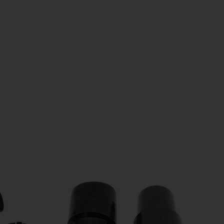
ngen. Bij Selectra Hengelo vindt u een uitgebreid assortiment,