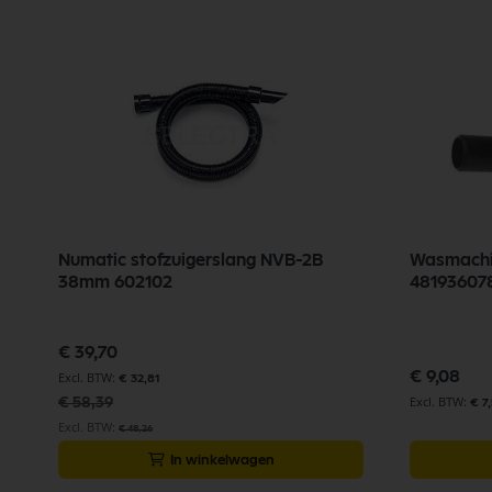
Numatic stofzuigerslang NVB-2B
Wasmachin
38mm 602102
48193607
Speciale
€ 39,70
prijs
€ 9,08
€ 32,81
€ 58,39
€ 7
€ 48,26
In winkelwagen