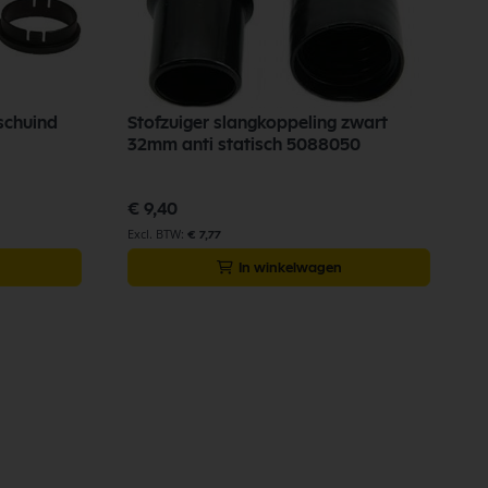
schuind
Stofzuiger slangkoppeling zwart
32mm anti statisch 5088050
€ 9,40
€ 7,77
In winkelwagen