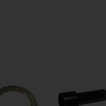
Sebo. Sebo Onderdelen biedt hoogwaardige oplossingen voor diverse toepassi
aarheid van Sebo Onderdelen vandaag nog en bestel eenvoudig online.