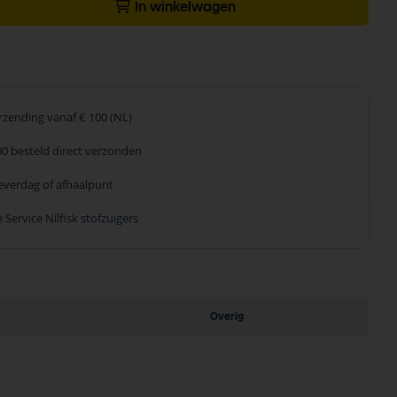
In winkelwagen
erzending
vanaf € 100 (NL)
00 besteld
direct verzonden
leverdag
of afhaalpunt
 Service
Nilfisk stofzuigers
Overig