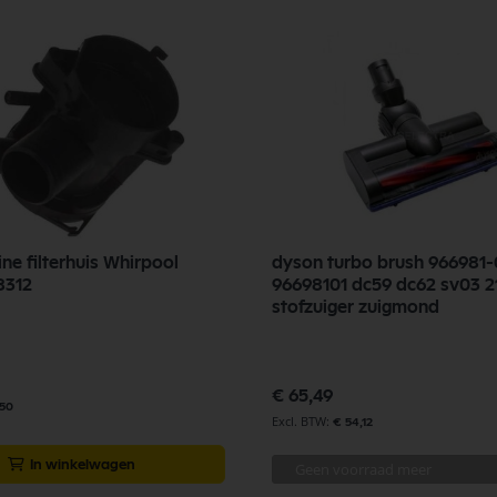
e filterhuis Whirpool
dyson turbo brush 966981-
8312
96698101 dc59 dc62 sv03 
stofzuiger zuigmond
€ 65,49
,50
€ 54,12
In winkelwagen
Geen voorraad meer