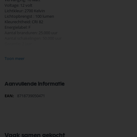
Voltage: 12 volt
Lichtkleur: 2700 Kelvin
Lichtopbrengst : 100 lumen
Kleurechtheid: CRI 82
Energielabel: F
Aantal branduren: 25.000 uur
Aantal schakelingen: 50.000 uur
Garantie: 2 jaar
Dimbaar: Ja
Toon meer
Diameter 10 mm
Hoogte 31 mm
Aanvullende informatie
Meer
8718739050471
informatie
Vaak samen gekocht