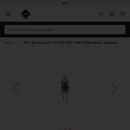
B2B
Wi
Home
SPL LED steek G4 12V LED COB 1-10W 2700K helder dimbaar
Ga
naar
het
einde
van
de
afbeeldingen-
gallerij