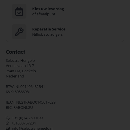
Kies uw leverdag
of afhaalpunt
Reparatie Service
Nilfisk stofzuigers
Contact
Selectra Hengelo
Verzetslaan 13-7
7548 EM,
Boekelo
Nederland
BTW: NL001406482B41
KVK: 60566981
IBAN: NL21RABO0145617629
BIC: RABONL2U
+31 (0)74-2500199
+31630757204
info@selectrahengelo.nl