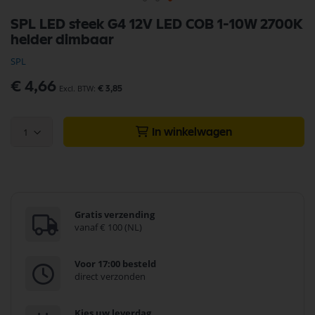
Ga
SPL LED steek G4 12V LED COB 1-10W 2700K
naar
helder dimbaar
het
begin
SPL
van
de
€ 4,66
€ 3,85
afbeeldingen-
gallerij
1
In winkelwagen
Gratis verzending
vanaf € 100 (NL)
Voor 17:00 besteld
direct verzonden
Kies uw leverdag