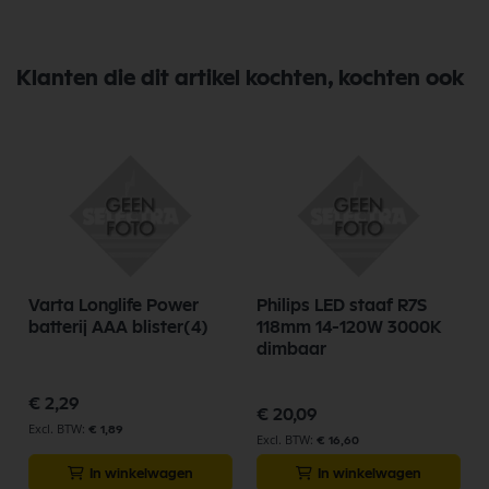
Klanten die dit artikel kochten, kochten ook
Varta Longlife Power
Philips LED staaf R7S
batterij AAA blister(4)
118mm 14-120W 3000K
dimbaar
€ 2,29
€ 20,09
€ 1,89
€ 16,60
In winkelwagen
In winkelwagen