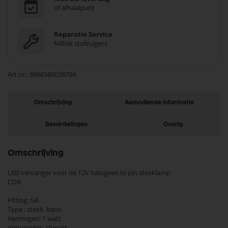
of afhaalpunt
Reparatie Service
Nilfisk stofzuigers
Art.nr.
8968586028794
Omschrijving
Aanvullende informatie
Beoordelingen
Overig
Omschrijving
LED vervanger voor de 12V halogeen bi-pin steeklamp
COB
Fitting: G4
Type : steek, bipin
Vermogen: 1 watt
Vervanging: 10 watt