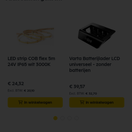
LED strip COB flex 5m
Varta Batterijlader LCD
24V IP65 wit 3000K
universeel - zonder
batterijen
€ 24,32
€ 39,57
€ 20,10
€ 32,70
In winkelwagen
In winkelwagen