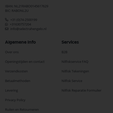
IBAN: NL21RABO0145617629
BIC: RABONL2U
+31 (0)74-2500199
+31630757204
info@selectrahengelo.nl
Algemene Info
Services
Over ons
B2B
Openingstijden en contact
Nilfiskservice FAQ
Verzendkosten
Nilfisk Tekeningen
Betaalmethoden
Nilfisk Service
Levering
Nilfisk Reparatie Formulier
Privacy Policy
Ruilen en Retourneren