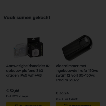
Vaak samen gekocht
Aanwezigheidsmelder IR
Vloerdimmer met
opbouw plafond 360
ingebouwde trafo 150va
graden IP65 wit +AB
zwart 12 volt 35-150va
Tradim 31072
€ 32,66
€ 36,24
€ 26,99
€ 29,95
In winkelwagen
In winkelwagen