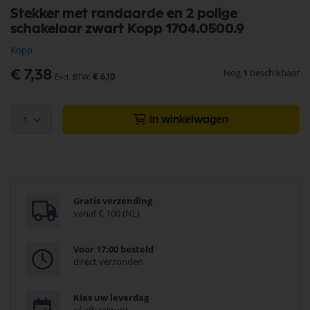
Ga
Stekker met randaarde en 2 polige
naar
schakelaar zwart Kopp 1704.0500.9
het
begin
Kopp
van
de
Nog
1
beschikbaar
€ 7,38
€ 6,10
afbeeldingen-
gallerij
1
In winkelwagen
Gratis verzending
vanaf € 100 (NL)
Voor 17:00 besteld
direct verzonden
Kies uw leverdag