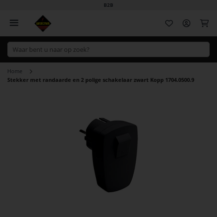
B2B
Wi
Home
Stekker met randaarde en 2 polige schakelaar zwart Kopp 1704.0500.9
Ga
naar
het
einde
van
de
afbeeldingen-
gallerij