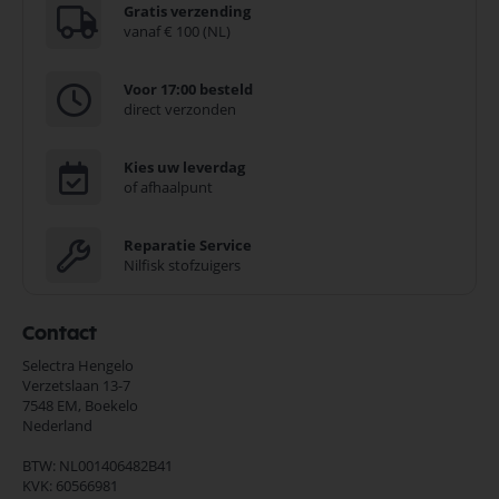
Gratis verzending
vanaf € 100 (NL)
Voor 17:00 besteld
direct verzonden
Kies uw leverdag
of afhaalpunt
Reparatie Service
Nilfisk stofzuigers
Contact
Selectra Hengelo
Verzetslaan 13-7
7548 EM,
Boekelo
Nederland
BTW: NL001406482B41
KVK: 60566981