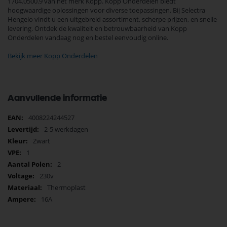
1704.0500.9 van het merk Kopp. Kopp Onderdelen biedt
hoogwaardige oplossingen voor diverse toepassingen. Bij Selectra
Hengelo vindt u een uitgebreid assortiment, scherpe prijzen, en snelle
levering. Ontdek de kwaliteit en betrouwbaarheid van Kopp
Onderdelen vandaag nog en bestel eenvoudig online.
Bekijk meer Kopp Onderdelen
Aanvullende informatie
Meer
4008224244527
informatie
2-5 werkdagen
Zwart
1
2
230v
Thermoplast
16A