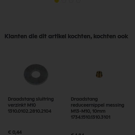
Klanten die dit artikel kochten, kochten ook
1
Draadstang sluitring
Draadstang
verzinkt M10
reduceernippel messing
d
1310.0102.2810.2104
M13-M10, 10mm
1734.1510.1310.3101
€ 0,44