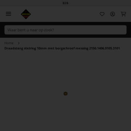
B2B
Wi
Home
Draadstang stelring 10mm met borgschroef messing 2150.1406.0105.3101
Ga
naar
het
einde
van
de
afbeeldingen-
gallerij