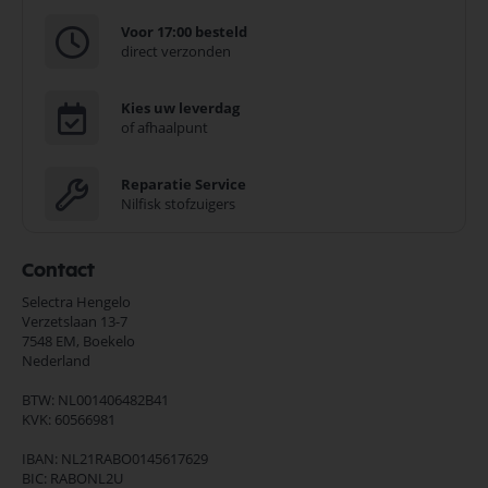
Voor 17:00 besteld
direct verzonden
Kies uw leverdag
of afhaalpunt
Reparatie Service
Nilfisk stofzuigers
Contact
Selectra Hengelo
Verzetslaan 13-7
7548 EM,
Boekelo
Nederland
BTW: NL001406482B41
KVK: 60566981
IBAN: NL21RABO0145617629
BIC: RABONL2U