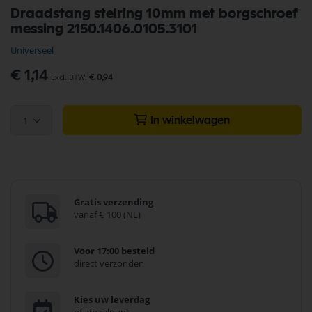
Ga
Draadstang stelring 10mm met borgschroef
naar
messing 2150.1406.0105.3101
het
begin
Universeel
van
de
€ 1,14
€ 0,94
afbeeldingen-
gallerij
1
In winkelwagen
Gratis verzending
vanaf € 100 (NL)
Voor 17:00 besteld
direct verzonden
Kies uw leverdag