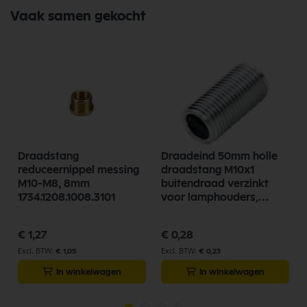
Vaak samen gekocht
Draadstang
Draadeind 50mm holle
reduceernippel messing
draadstang M10x1
M10-M8, 8mm
buitendraad verzinkt
1734.1208.1008.3101
voor lamphouders,
lampfittingen
€ 1,27
€ 0,28
€ 1,05
€ 0,23
In winkelwagen
In winkelwagen