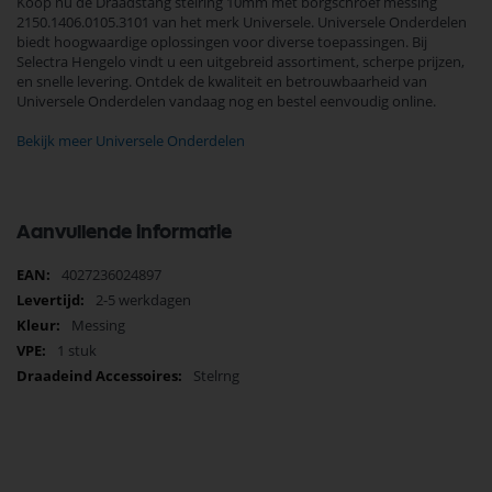
Koop nu de Draadstang stelring 10mm met borgschroef messing
2150.1406.0105.3101 van het merk Universele. Universele Onderdelen
biedt hoogwaardige oplossingen voor diverse toepassingen. Bij
Selectra Hengelo vindt u een uitgebreid assortiment, scherpe prijzen,
en snelle levering. Ontdek de kwaliteit en betrouwbaarheid van
Universele Onderdelen vandaag nog en bestel eenvoudig online.
Bekijk meer Universele Onderdelen
Aanvullende informatie
Meer
4027236024897
informatie
2-5 werkdagen
Messing
1 stuk
Stelrng