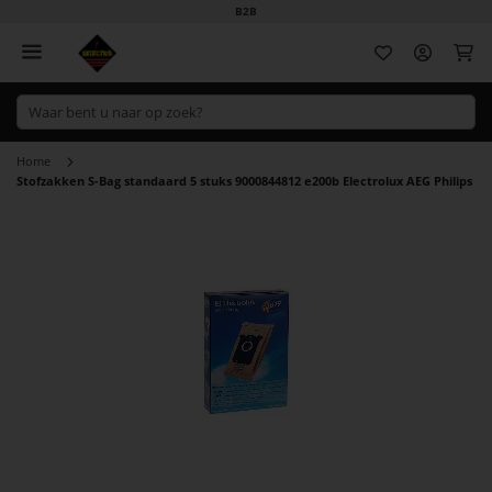
B2B
Wi
Home
Stofzakken S-Bag standaard 5 stuks 9000844812 e200b Electrolux AEG Philips
Ga
naar
het
einde
van
de
afbeeldingen-
gallerij