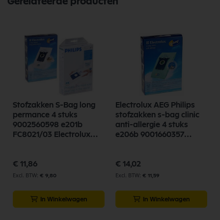
Gerelateerde producten
Stofzakken S-Bag long
Electrolux AEG Philips
permance 4 stuks
stofzakken s-bag clinic
9002560598 e201b
anti-allergie 4 stuks
FC8021/03 Electrolux
e206b 9001660357
Philips AEG
900168476/1
€ 11,86
€ 14,02
€ 9,80
€ 11,59
In Winkelwagen
In Winkelwagen