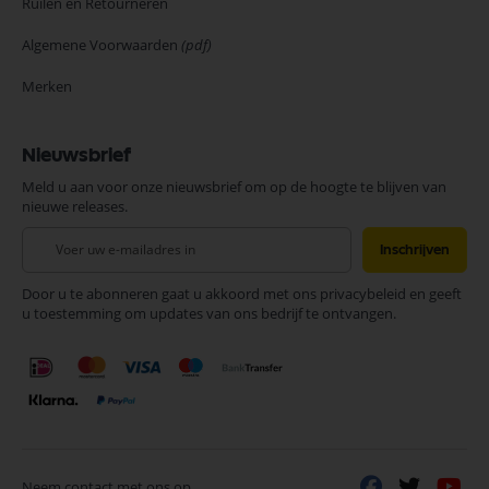
Ruilen en Retourneren
Algemene Voorwaarden
(pdf)
Merken
Nieuwsbrief
Meld u aan voor onze nieuwsbrief om op de hoogte te blijven van
nieuwe releases.
Abonneer
Inschrijven
u
op
Door u te abonneren gaat u akkoord met ons privacybeleid en geeft
onze
u toestemming om updates van ons bedrijf te ontvangen.
nieuwsbrief
Neem contact met ons op