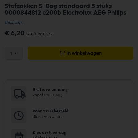
Ga
Stofzakken S-Bag standaard 5 stuks
naar
9000844812 e200b Electrolux AEG Philips
het
begin
Electrolux
van
de
€ 6,20
€ 5,12
afbeeldingen-
gallerij
1
In winkelwagen
Gratis verzending
vanaf € 100 (NL)
Voor 17:00 besteld
direct verzonden
Kies uw leverdag