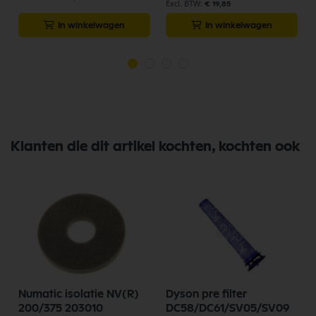
€ 19,85
In winkelwagen
In winkelwagen
Klanten die dit artikel kochten, kochten ook
Numatic isolatie NV(R)
Dyson pre filter
y
200/375 203010
DC58/DC61/SV05/SV09