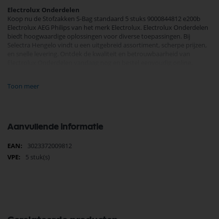
Electrolux Onderdelen
Koop nu de Stofzakken S-Bag standaard 5 stuks 9000844812 e200b
Electrolux AEG Philips van het merk Electrolux. Electrolux Onderdelen
biedt hoogwaardige oplossingen voor diverse toepassingen. Bij
Selectra Hengelo vindt u een uitgebreid assortiment, scherpe prijzen,
en snelle levering. Ontdek de kwaliteit en betrouwbaarheid van
Electrolux Onderdelen vandaag nog en bestel eenvoudig online.
Bekijk meer Electrolux Onderdelen
Toon meer
Aanvullende informatie
Meer
3023372009812
informatie
5 stuk(s)