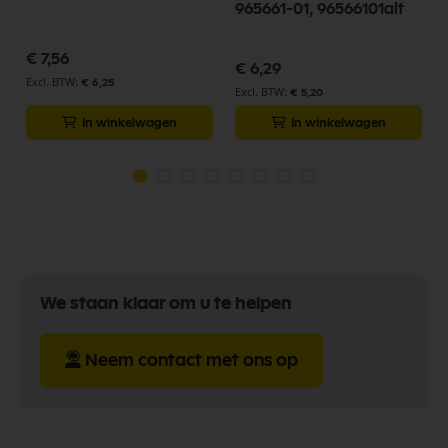
965661-01, 96566101alt
€ 7,56
€ 6,29
€ 6,25
€ 5,20
In winkelwagen
In winkelwagen
We staan klaar om u te helpen
Neem contact met ons op