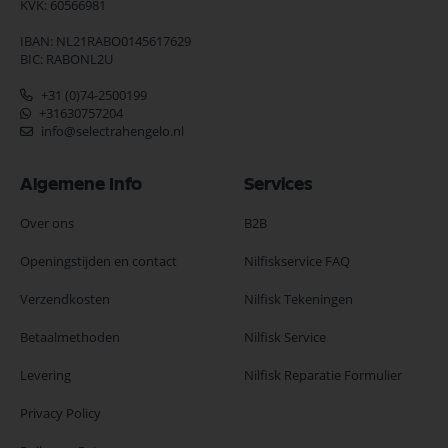
KVK: 60566981
IBAN: NL21RABO0145617629
BIC: RABONL2U
+31 (0)74-2500199
+31630757204
info@selectrahengelo.nl
Algemene Info
Services
Over ons
B2B
Openingstijden en contact
Nilfiskservice FAQ
Verzendkosten
Nilfisk Tekeningen
Betaalmethoden
Nilfisk Service
Levering
Nilfisk Reparatie Formulier
Privacy Policy