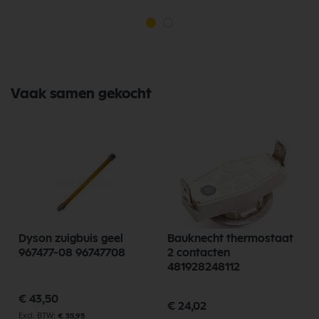
Vaak samen gekocht
Dyson zuigbuis geel
Bauknecht thermostaat
967477-08 96747708
2 contacten
481928248112
€ 43,50
€ 24,02
€ 35,95