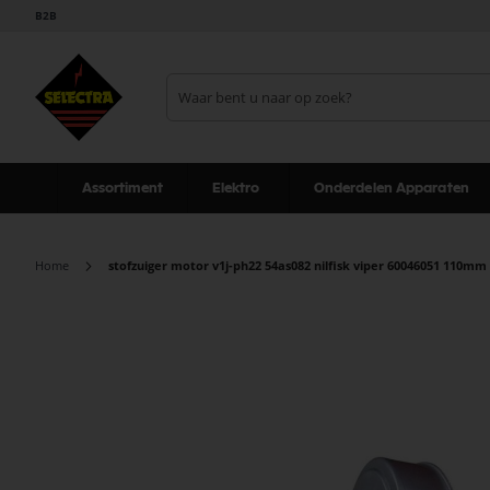
B2B
Assortiment
Elektro
Onderdelen Apparaten
Home
stofzuiger motor v1j-ph22 54as082 nilfisk viper 60046051 110m
Ga
naar
het
einde
van
de
afbeeldingen-
gallerij