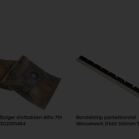
ofzuiger stofzakken Attix 751
Borstelstrip parketborstel
 / 791 302001484
Wesselwerk D360 360mm 