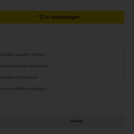
In winkelwagen
erzending
vanaf € 100 (NL)
00 besteld
direct verzonden
leverdag
of afhaalpunt
 Service
Nilfisk stofzuigers
1
Overig