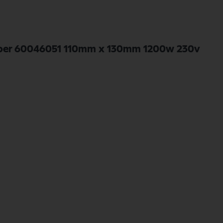
 viper 60046051 110mm x 130mm 1200w 230v
110mm x 130mm 1200w 230v alternatief van het merk Nilfisk. Nilfisk Onderd
 en snelle levering. Ontdek de kwaliteit en betrouwbaarheid van Nilfisk Ond