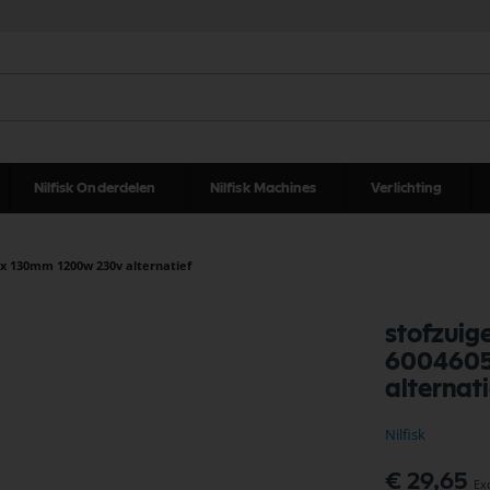
Nilfisk Onderdelen
Nilfisk Machines
Verlichting
m x 130mm 1200w 230v alternatief
stofzuig
6004605
alternati
Nilfisk
€ 29,65