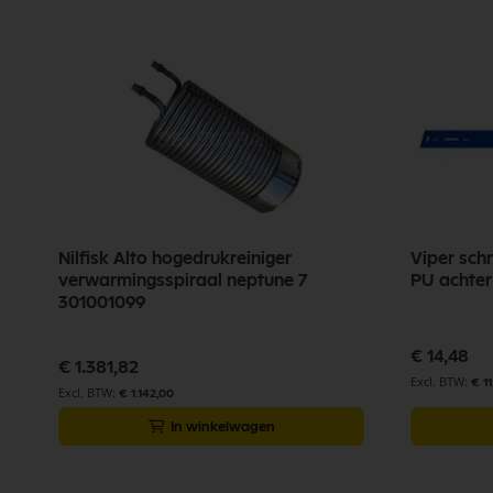
Nilfisk Alto hogedrukreiniger
Viper sch
verwarmingsspiraal neptune 7
PU achte
301001099
€ 14,48
€ 1.381,82
€ 11
€ 1.142,00
In winkelwagen