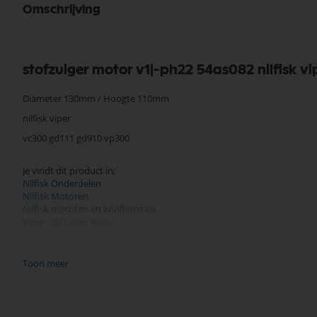
Omschrijving
stofzuiger motor v1j-ph22 54as082 nilfisk
Diameter 130mm / Hoogte 110mm
nilfisk viper
vc300 gd111 gd910 vp300
Je vindt dit product in;
Nilfisk Onderdelen
Nilfisk Motoren
Nilfisk motoren en koolborstels
Viper stofzuiger motor
Stofzuiger Onderdelen
Nilfisk Onderdelen
Toon meer
Koop nu de stofzuiger motor v1j-ph22 54as082 nilfisk viper 60046051 
Selectra Hengelo vindt u een uitgebreid assortiment, scherpe prijzen,
Bekijk meer Nilfisk Onderdelen