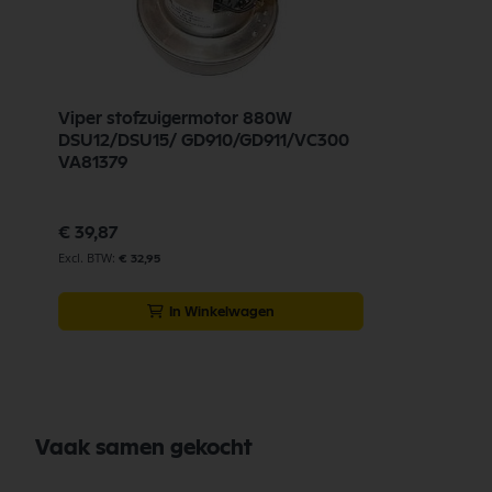
Viper stofzuigermotor 880W
DSU12/DSU15/ GD910/GD911/VC300
VA81379
€ 39,87
€ 32,95
In Winkelwagen
Vaak samen gekocht