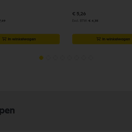
€ 5,26
7,49
€ 4,35
In winkelwagen
In winkelwagen
lpen