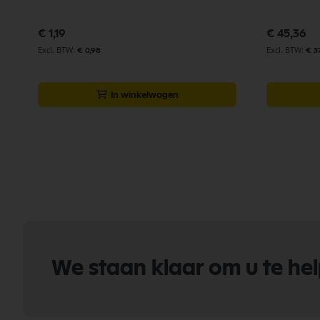
€ 1,19
€ 45,36
€ 0,98
€ 3
In winkelwagen
We staan klaar om u te he