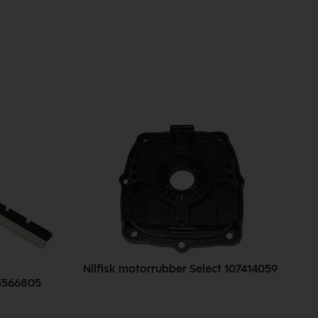
Nilfisk motorrubber Select 107414059
N
5566805
b