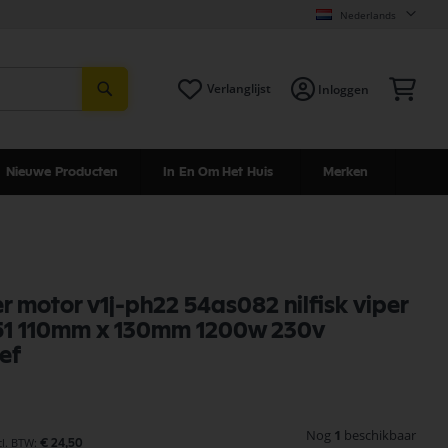
Nederlands
Zoeken
Win
Verlanglijst
Inloggen
Nieuwe Producten
In En Om Het Huis
Merken
er motor v1j-ph22 54as082 nilfisk viper
1 110mm x 130mm 1200w 230v
ef
Nog
1
beschikbaar
€ 24,50