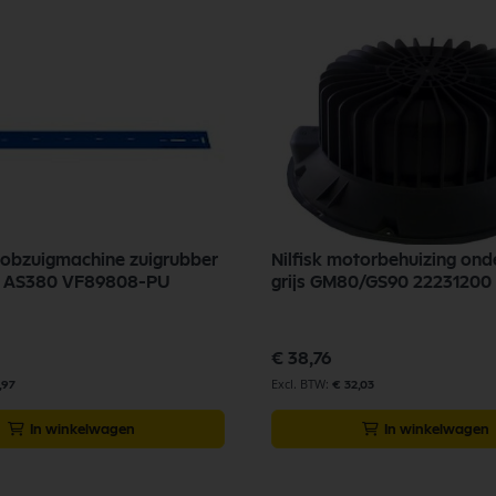
robzuigmachine zuigrubber
Nilfisk motorbehuizing ond
r AS380 VF89808-PU
grijs GM80/GS90 22231200
€ 38,76
,97
€ 32,03
In winkelwagen
In winkelwagen