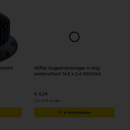
erkant
Nilfisk hogedrukreiniger o-ring
wateruitlaat 14.3 x 2.4 3002144
€ 4,24
€ 3,50
In winkelwagen