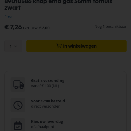
89010586 knop etna gas 36mm fornuis
naar
zwart
het
begin
Etna
van
de
Nog
1
beschikbaar
€ 7,26
€ 6,00
afbeeldingen-
gallerij
1
In winkelwagen
Gratis verzending
vanaf € 100 (NL)
Voor 17:00 besteld
direct verzonden
Kies uw leverdag
of afhaalpunt