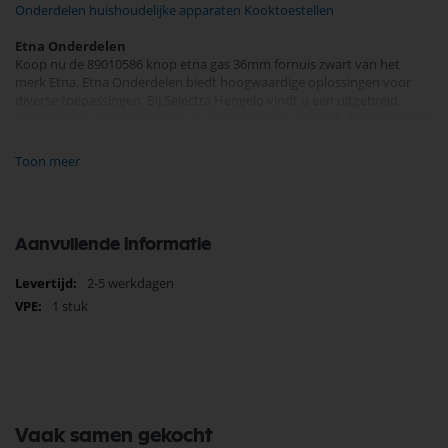
Onderdelen huishoudelijke apparaten Kooktoestellen
Etna Onderdelen
Koop nu de 89010586 knop etna gas 36mm fornuis zwart van het
merk Etna. Etna Onderdelen biedt hoogwaardige oplossingen voor
diverse toepassingen. Bij Selectra Hengelo vindt u een uitgebreid
assortiment, scherpe prijzen, en snelle levering. Ontdek de kwaliteit en
betrouwbaarheid van Etna Onderdelen vandaag nog en bestel
eenvoudig online.
Toon meer
Bekijk meer Etna Onderdelen
Aanvullende informatie
Meer
2-5 werkdagen
informatie
1 stuk
Vaak samen gekocht