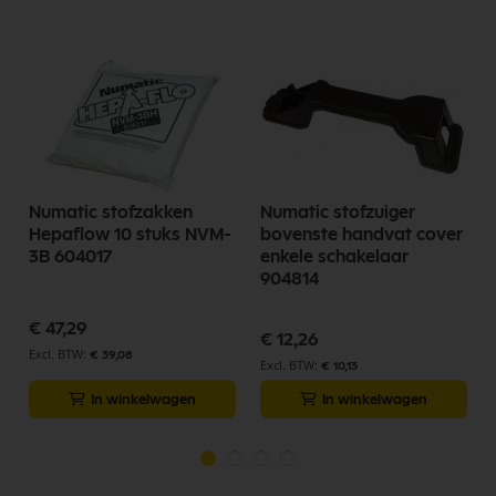
Numatic stofzakken
Numatic stofzuiger
Hepaflow 10 stuks NVM-
bovenste handvat cover
3B 604017
enkele schakelaar
904814
€ 47,29
€ 12,26
€ 39,08
€ 10,13
In winkelwagen
In winkelwagen