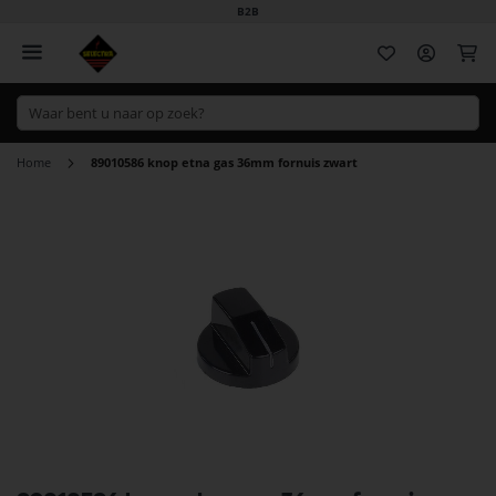
B2B
Wi
Home
89010586 knop etna gas 36mm fornuis zwart
Ga
naar
het
einde
van
de
afbeeldingen-
gallerij
Ga