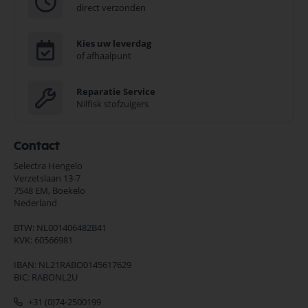
direct verzonden
Kies uw leverdag
of afhaalpunt
Reparatie Service
Nilfisk stofzuigers
Contact
Selectra Hengelo
Verzetslaan 13-7
7548 EM,
Boekelo
Nederland
BTW: NL001406482B41
KVK: 60566981
IBAN: NL21RABO0145617629
BIC: RABONL2U
+31 (0)74-2500199