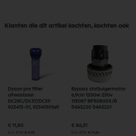
Klanten die dit artikel kochten, kochten ook
Dyson pre filter
Bypass stofzuigermotor
uitwasbaar
6,9cm 1200w 230v
DC28C/DC37/DC39
113087 BP30800X/B
923413-01, 92341301alt
54AS220 54AS221
€ 11,80
€ 86,31
€ 9,75
€ 71,33