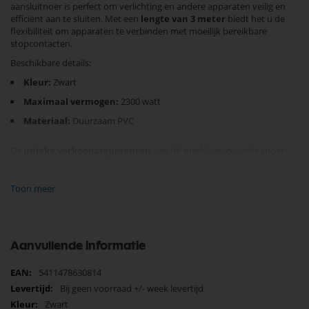
aansluitnoer is perfect om verlichting en andere apparaten veilig en
efficiënt aan te sluiten. Met een
lengte van 3 meter
biedt het u de
flexibiliteit om apparaten te verbinden met moeilijk bereikbare
stopcontacten.
Beschikbare details:
Kleur:
Zwart
Maximaal vermogen:
2300 watt
Materiaal:
Duurzaam PVC
De
unieke verkoopargumenten
van dit merkloze, geaarde snoer
maken het ideaal voor zowel particulieren als professionals. Of u nu
thuis verlichting wilt installeren of nieuwe apparatuur gaat aansluiten,
dit snoer biedt veiligheid en betrouwbaarheid die u nodig heeft.
Toon meer
Waarom kiezen voor ons Aansluitkabel:
Veiligheid en duurzaamheid gegarandeerd
Aanvullende informatie
Eenvoudig in gebruik en installatie
Geschikt voor een breed scala aan toepassingen
Meer
5411478630814
informatie
Bij geen voorraad +/- week levertijd
Ervaar het gemak en de veiligheid van ons aansluitnoer en bestel
Zwart
vandaag nog!