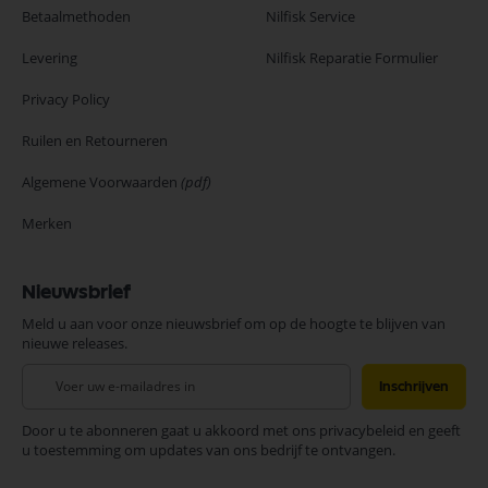
Betaalmethoden
Nilfisk Service
Levering
Nilfisk Reparatie Formulier
Privacy Policy
Ruilen en Retourneren
Algemene Voorwaarden
(pdf)
Merken
Nieuwsbrief
Meld u aan voor onze nieuwsbrief om op de hoogte te blijven van
nieuwe releases.
Abonneer
Inschrijven
u
op
Door u te abonneren gaat u akkoord met ons privacybeleid en geeft
onze
u toestemming om updates van ons bedrijf te ontvangen.
nieuwsbrief