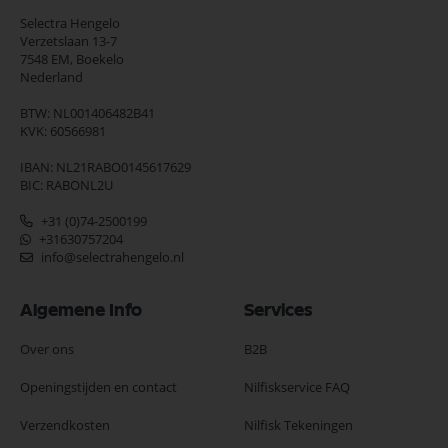
Selectra Hengelo
Verzetslaan 13-7
7548 EM,
Boekelo
Nederland
BTW: NL001406482B41
KVK: 60566981
IBAN: NL21RABO0145617629
BIC: RABONL2U
+31 (0)74-2500199
+31630757204
info@selectrahengelo.nl
Algemene Info
Services
Over ons
B2B
Openingstijden en contact
Nilfiskservice FAQ
Verzendkosten
Nilfisk Tekeningen