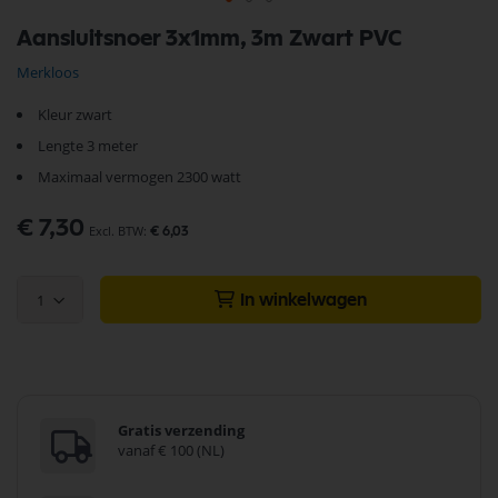
Ga
Aansluitsnoer 3x1mm, 3m Zwart PVC
naar
het
Merkloos
begin
van
Kleur zwart
de
afbeeldingen-
Lengte 3 meter
gallerij
Maximaal vermogen 2300 watt
€ 7,30
€ 6,03
1
In winkelwagen
Gratis verzending
vanaf € 100 (NL)