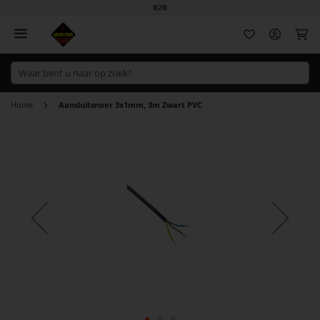
B2B
Wi
Home
Aansluitsnoer 3x1mm, 3m Zwart PVC
Ga
naar
het
einde
van
de
afbeeldingen-
gallerij