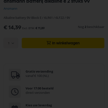
ansmann batterij alkaline e 2 stuks 9v
naar
het
Ansmann
begin
van
Alkaline battery 9V-Block E / 6LR61 / 6LF22 / 9V
de
afbeeldingen-
Nog
2
beschikbaar
€ 14,39
gallerij
€ 11,89
1
In winkelwagen
Gratis verzending
vanaf € 100 (NL)
Voor 17:00 besteld
direct verzonden
Kies uw leverdag