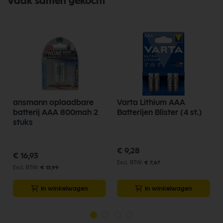
Vaak samen gekocht
ansmann oplaadbare
Varta Lithium AAA
batterij AAA 800mah 2
Batterijen Blister (4 st.)
stuks
€ 9,28
€ 16,93
€ 7,67
€ 13,99
In winkelwagen
In winkelwagen