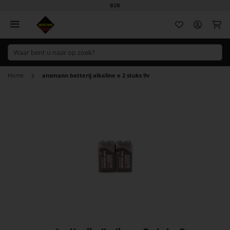
B2B
Wi
Home
ansmann batterij alkaline e 2 stuks 9v
Ga
naar
het
einde
van
de
afbeeldingen-
gallerij
Ga