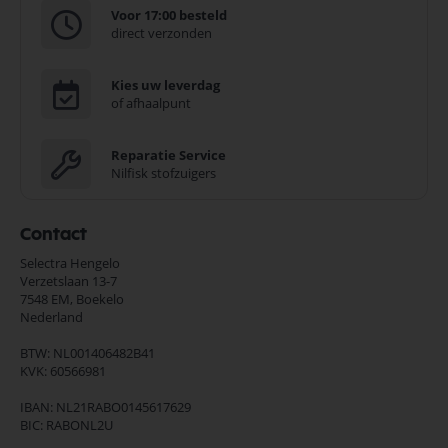
Voor 17:00 besteld
direct verzonden
Kies uw leverdag
of afhaalpunt
Reparatie Service
Nilfisk stofzuigers
Contact
Selectra Hengelo
Verzetslaan 13-7
7548 EM,
Boekelo
Nederland
BTW: NL001406482B41
KVK: 60566981
IBAN: NL21RABO0145617629
BIC: RABONL2U