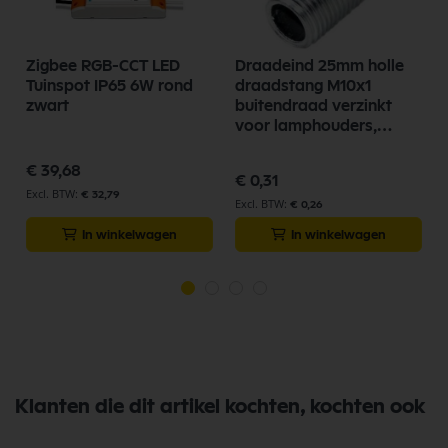
Zigbee RGB-CCT LED
Draadeind 25mm holle
Tuinspot IP65 6W rond
draadstang M10x1
zwart
buitendraad verzinkt
voor lamphouders,
lampfittingen 54160
€ 39,68
€ 0,31
€ 32,79
€ 0,26
In winkelwagen
In winkelwagen
Klanten die dit artikel kochten, kochten ook