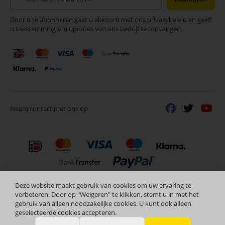
u
op
Door u te abonneren gaat u akkoord met ons privacybeleid en geeft
onze
u toestemming om updates van ons bedrijf te ontvangen.
nieuwsbrief
Neem contact met ons op
Deze website maakt gebruik van cookies om uw ervaring te
Nederlands
Copyright © 2024 Selectra Hengelo
verbeteren. Door op "Weigeren" te klikken, stemt u in met het
gebruik van alleen noodzakelijke cookies. U kunt ook alleen
geselecteerde cookies accepteren.