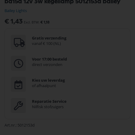
ba15d 12v 3w kegellamp 5012153d bailey
naar
het
Bailey Lights
begin
van
€ 1,43
€ 1,18
de
afbeeldingen-
gallerij
Gratis verzending
vanaf € 100 (NL)
Voor 17:00 besteld
direct verzonden
Kies uw leverdag
of afhaalpunt
Reparatie Service
Nilfisk stofzuigers
Art.nr.
5012153d