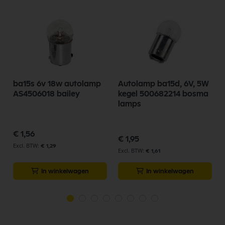
ba15s 6v 18w autolamp
Autolamp ba15d, 6V, 5W
AS4506018 bailey
kegel 500682214 bosma
lamps
€ 1,56
€ 1,95
€ 1,29
€ 1,61
In winkelwagen
In winkelwagen