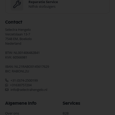
Reparatie Service
Nilfisk stofzuigers
Contact
Selectra Hengelo
Verzetslaan 13-7
7548 EM,
Boekelo
Nederland
BTW: NL001406482B41
KVK: 60566981
IBAN: NL21RABO0145617629
BIC: RABONL2U
+31 (0)74-2500199
+31630757204
info@selectrahengelo.nl
Algemene Info
Services
Over ons
B2B