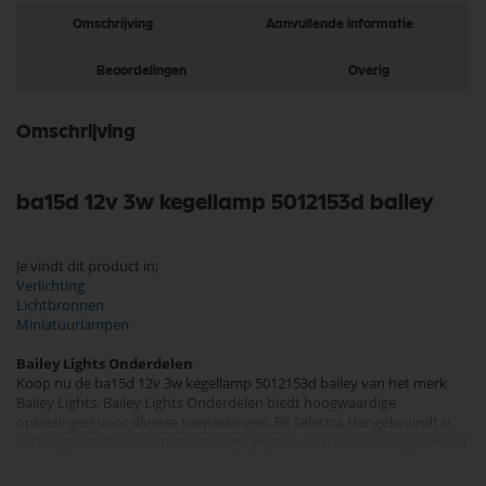
Omschrijving
Aanvullende informatie
Beoordelingen
Overig
Omschrijving
ba15d 12v 3w kegellamp 5012153d bailey
Je vindt dit product in;
Verlichting
Lichtbronnen
Miniatuurlampen
Bailey Lights Onderdelen
Koop nu de ba15d 12v 3w kegellamp 5012153d bailey van het merk
Bailey Lights. Bailey Lights Onderdelen biedt hoogwaardige
oplossingen voor diverse toepassingen. Bij Selectra Hengelo vindt u
een uitgebreid assortiment, scherpe prijzen, en snelle levering. Ontdek
de kwaliteit en betrouwbaarheid van Bailey Lights Onderdelen
vandaag nog en bestel eenvoudig online.