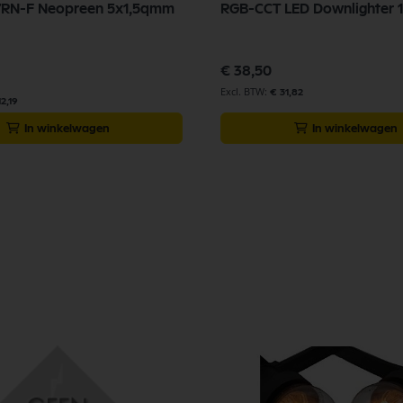
7RN-F Neopreen 5x1,5qmm
RGB-CCT LED Downlighter 
€ 38,50
€ 31,82
2,19
In winkelwagen
In winkelwagen