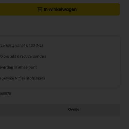
In winkelwagen
erzending
vanaf € 100 (NL)
00 besteld
direct verzonden
leverdag
of afhaalpunt
 Service
Nilfisk stofzuigers
968870
Overig