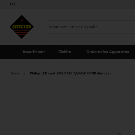
B2B
Assortiment
Elektro
Onderdelen Apparaten
Home
Philips LED spot GU5.3 12V 7,5-50W 2700K dimbaar
Ga
naar
het
einde
van
de
afbeeldingen-
gallerij