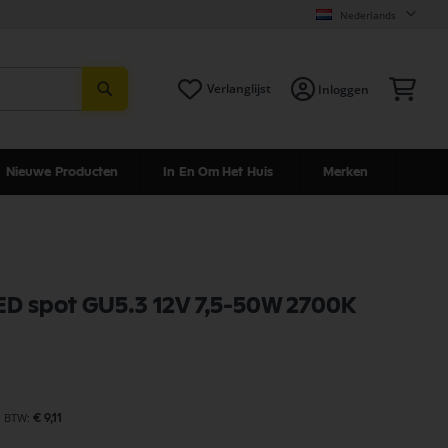
Nederlands
Zoeken
Win
Verlanglijst
Inloggen
Nieuwe Producten
In En Om Het Huis
Merken
LED spot GU5.3 12V 7,5-50W 2700K
€ 9,11