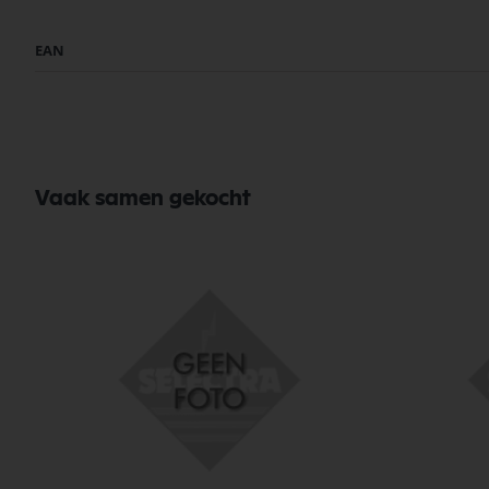
Meer
EAN
informatie
Vaak samen gekocht