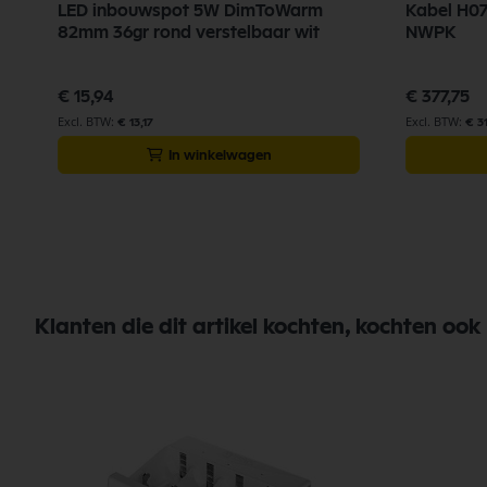
LED inbouwspot 5W DimToWarm
Kabel H0
82mm 36gr rond verstelbaar wit
NWPK
€ 15,94
€ 377,75
€ 13,17
€ 31
In winkelwagen
Klanten die dit artikel kochten, kochten ook