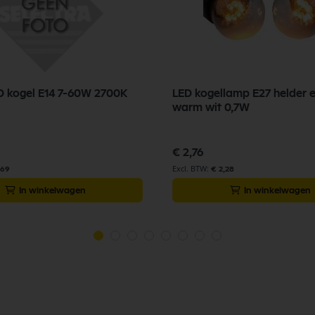
ED kogel E14 7-60W 2700K
LED kogellamp E27 helder 
warm wit 0,7W
€ 2,76
,69
€ 2,28
In winkelwagen
In winkelwagen