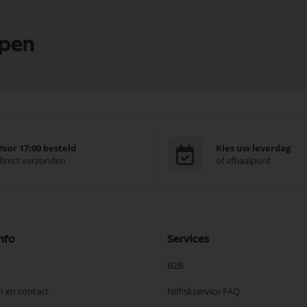
lpen
Voor 17:00 besteld
Kies uw leverdag
direct verzonden
of afhaalpunt
nfo
Services
B2B
n en contact
Nilfiskservice FAQ