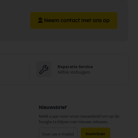
Neem contact met ons op
Reparatie Service
Nilfisk stofzuigers
Nieuwsbrief
Meld u aan voor onze nieuwsbrief om op de
hoogte te blijven van nieuwe releases.
Abonneer
Inschrijven
u