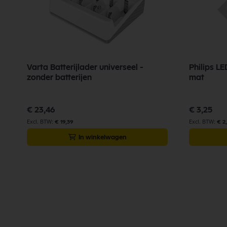
Varta Batterijlader universeel -
Philips L
zonder batterijen
mat
€ 23,46
€ 3,25
€ 19,39
€ 2
In winkelwagen