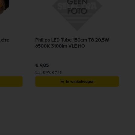
extra
Philips LED Tube 150cm T8 20,5W
S
6500K 3100lm VLE HO
2
€ 9,05
€
€ 7,48
In winkelwagen