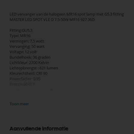
LED vervanger van de halogeen MR16 spot lamp met G5.3 fitting
MASTER LED SPOT VLE D 7.5-50W MR16 927 36D
Fitting:GU5,3
Type: MR16
Vermogen: 7,5 watt
Vervanging: 50 watt
Voltage: 12 volt
Bundelhoek: 36 graden
Lichtkleur: 2700 Kelvin
Lichtopbrengst : 621 lumen
Kleurechtheid: CRI 90
Powerfactor: 0,95
Energielabel: F
Aantal branduren: 25.000 uur
Aantal schakelingen: 50.000 uur
Garantie: 2 jaar
Toon meer
Dimbaar: Ja
Diameter 51 mm
Hoogte 46 mm
Aanvullende informatie