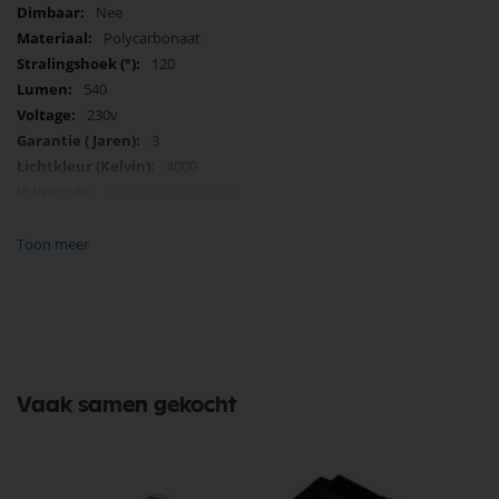
Nee
Polycarbonaat
120
540
230v
3
4000
IP44 Spatwaterdicht
6
F
Toon meer
108, 115
Vaak samen gekocht