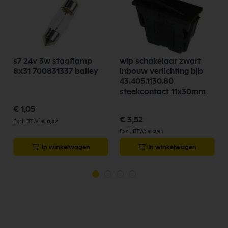
s7 24v 3w staaflamp
wip schakelaar zwart
8x31 700831337 bailey
inbouw verlichting bjb
43.405.1130.80
steekcontact 11x30mm
€ 1,05
€ 3,52
€ 0,87
€ 2,91
In winkelwagen
In winkelwagen