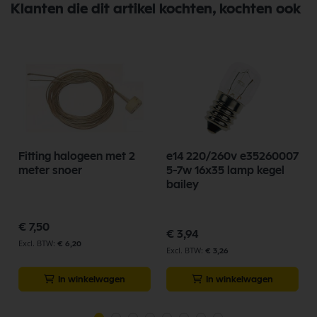
Klanten die dit artikel kochten, kochten ook
Fitting halogeen met 2
e14 220/260v e35260007
meter snoer
5-7w 16x35 lamp kegel
bailey
€ 7,50
€ 3,94
€ 6,20
€ 3,26
In winkelwagen
In winkelwagen