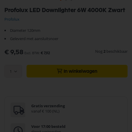
Ga
Profolux LED Downlighter 6W 4000K Zwart
naar
het
Profolux
begin
van
Diameter 120mm
de
afbeeldingen-
Geleverd met aansluitsnoer
gallerij
Nog
2
beschikbaar
€ 9,58
€ 7,92
1
In winkelwagen
Gratis verzending
vanaf € 100 (NL)
Voor 17:00 besteld
direct verzonden