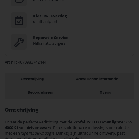
Kies uw leverdag
of afhaalpunt
Reparatie Service
Nilfisk stofzuigers
Art.nr.
4670983742444
Omschrijving
Aanvullende informatie
Beoordelingen
Overig
Omschrijving
Ervaar de perfecte verlichting met de
Profolux LED Downlighter 6W
4000K incl. driver zwart
. Een revolutionaire oplossing voor ruimtes
met een
lage inbouwhoogte
. Dankzij zijn ultradunne ontwerp, past
deze downlighter moeiteloos in elke ruimte.