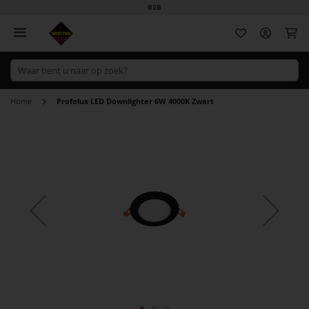
B2B
Wi
Home
Profolux LED Downlighter 6W 4000K Zwart
Ga
naar
het
einde
van
de
afbeeldingen-
gallerij