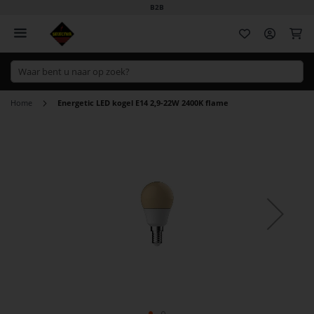
B2B
Wi
Home
Energetic LED kogel E14 2,9-22W 2400K flame
Ga
naar
het
einde
van
de
afbeeldingen-
gallerij