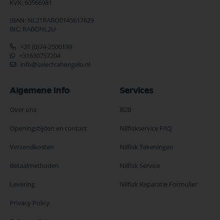
KVK: 60566981
IBAN: NL21RABO0145617629
BIC: RABONL2U
+31 (0)74-2500199
+31630757204
info@selectrahengelo.nl
Algemene Info
Services
Over ons
B2B
Openingstijden en contact
Nilfiskservice FAQ
Verzendkosten
Nilfisk Tekeningen
Betaalmethoden
Nilfisk Service
Levering
Nilfisk Reparatie Formulier
Privacy Policy