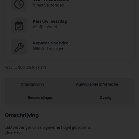
direct verzonden
Kies uw leverdag
of afhaalpunt
Reparatie Service
Nilfisk stofzuigers
Art.nr.
9605254633513
Omschrijving
Aanvullende informatie
Beoordelingen
Overig
Omschrijving
LED vervanger van de gewone kogel gloeilamp.
Kleine bol,