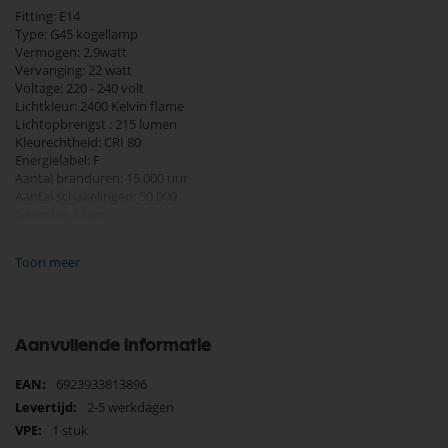
Fitting: E14
Type: G45 kogellamp
Vermogen: 2,9watt
Vervanging: 22 watt
Voltage: 220 - 240 volt
Lichtkleur: 2400 Kelvin flame
Lichtopbrengst : 215 lumen
Kleurechtheid: CRI 80
Energielabel: F
Aantal branduren: 15.000 uur
Aantal schakelingen: 50.000
Garantie: 2 jaar
Diameter 45 mm
Toon meer
Hoogte 85 mm
Aanvullende informatie
Meer
6923933813896
informatie
2-5 werkdagen
1 stuk