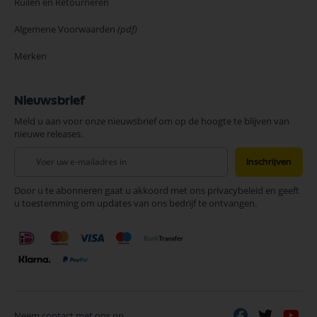
Ruilen en Retourneren
Algemene Voorwaarden
(pdf)
Merken
Nieuwsbrief
Meld u aan voor onze nieuwsbrief om op de hoogte te blijven van
nieuwe releases.
Abonneer
Inschrijven
u
op
Door u te abonneren gaat u akkoord met ons privacybeleid en geeft
onze
u toestemming om updates van ons bedrijf te ontvangen.
nieuwsbrief
Neem contact met ons op