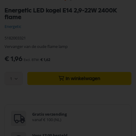
Ga
Energetic LED kogel E14 2,9-22W 2400K
naar
flame
het
begin
Energetic
van
de
5182003321
afbeeldingen-
gallerij
Vervanger van de oude flame lamp
€ 1,96
€ 1,62
1
In winkelwagen
Gratis verzending
vanaf € 100 (NL)
Voor 17:00 besteld