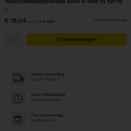
Voorschakelapparaat evsa 6-16w t4 t5t t8
naar
het
TCI
begin
van
Nog
1
beschikbaar
€ 18,04
€ 14,91
de
afbeeldingen-
gallerij
1
In winkelwagen
Gratis verzending
vanaf € 100 (NL)
Voor 17:00 besteld
direct verzonden
Kies uw leverdag
of afhaalpunt