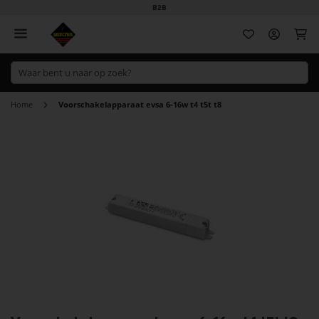
B2B
Wi
Home
Voorschakelapparaat evsa 6-16w t4 t5t t8
Ga
naar
het
einde
van
de
afbeeldingen-
gallerij
Ga