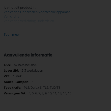
Je vindt dit product in;
Verlichting Onderdelen Voorschakelapparaat
Verlichting
Verlichting Verlichting Onderdelen
TCI Onderdelen
Koop nu de Voorschakelapparaat evsa 6-16w t4 t5t t8 van het merk
Toon meer
TCI. TCI Onderdelen biedt hoogwaardige oplossingen voor diverse
toepassingen. Bij Selectra Hengelo vindt u een uitgebreid assortiment,
scherpe prijzen, en snelle levering. Ontdek de kwaliteit en
betrouwbaarheid van TCI Onderdelen vandaag nog en bestel
Aanvullende informatie
eenvoudig online.
Meer
8715063540654
Bekijk meer TCI Onderdelen
informatie
2-5 werkdagen
1 stuk
1
PLS/Dulux S, TL5, TLD/T8
4, 5, 6, 7, 8, 9, 10, 11, 13, 14, 16