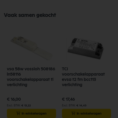
Vaak samen gekocht
vsa 58w vossloh 508186
TCI
ln58116
voorschakelapparaat
voorschakelapparaat tl
evsa t2 fm bcc113
verlichting
verlichting
€ 16,00
€ 17,46
€ 13,22
€ 14,43
In winkelwagen
In winkelwagen