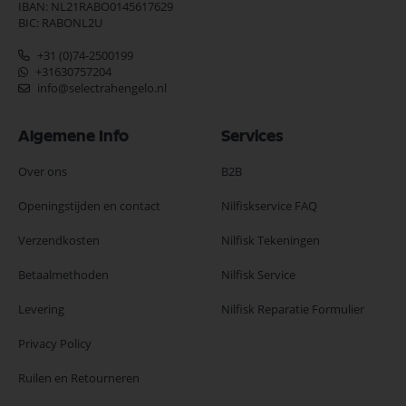
IBAN: NL21RABO0145617629
BIC: RABONL2U
+31 (0)74-2500199
+31630757204
info@selectrahengelo.nl
Algemene Info
Services
Over ons
B2B
Openingstijden en contact
Nilfiskservice FAQ
Verzendkosten
Nilfisk Tekeningen
Betaalmethoden
Nilfisk Service
Levering
Nilfisk Reparatie Formulier
Privacy Policy
Ruilen en Retourneren