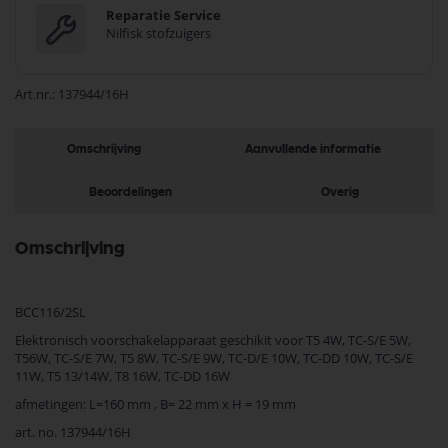
Reparatie Service
Nilfisk stofzuigers
Art.nr.
137944/16H
Omschrijving
Aanvullende informatie
Beoordelingen
Overig
Omschrijving
BCC116/2SL
Elektronisch voorschakelapparaat geschikit voor T5 4W, TC-S/E 5W,
T56W, TC-S/E 7W, T5 8W, TC-S/E 9W, TC-D/E 10W, TC-DD 10W, TC-S/E
11W, T5 13/14W, T8 16W, TC-DD 16W
afmetingen: L=160 mm , B= 22 mm x H = 19 mm
art. no. 137944/16H