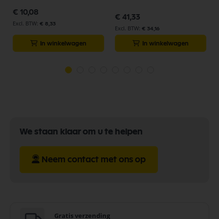
€ 10,08
€ 41,33
€ 8,33
€ 34,16
In winkelwagen
In winkelwagen
We staan klaar om u te helpen
Neem contact met ons op
Gratis verzending