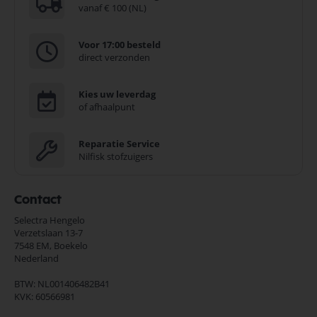
vanaf € 100 (NL)
Voor 17:00 besteld
direct verzonden
Kies uw leverdag
of afhaalpunt
Reparatie Service
Nilfisk stofzuigers
Contact
Selectra Hengelo
Verzetslaan 13-7
7548 EM,
Boekelo
Nederland
BTW: NL001406482B41
KVK: 60566981