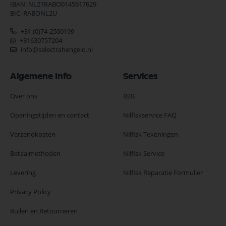
IBAN: NL21RABO0145617629
BIC: RABONL2U
+31 (0)74-2500199
+31630757204
info@selectrahengelo.nl
Algemene Info
Services
Over ons
B2B
Openingstijden en contact
Nilfiskservice FAQ
Verzendkosten
Nilfisk Tekeningen
Betaalmethoden
Nilfisk Service
Levering
Nilfisk Reparatie Formulier
Privacy Policy
Ruilen en Retourneren