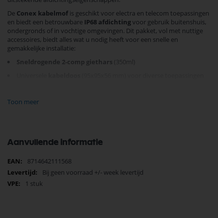
De
Conex kabelmof
is geschikt voor electra en telecom toepassingen
en biedt een betrouwbare
IP68 afdichting
voor gebruik buitenshuis,
ondergronds of in vochtige omgevingen. Dit pakket, vol met nuttige
accessoires, biedt alles wat u nodig heeft voor een snelle en
gemakkelijke installatie:
Sneldrogende 2-comp giethars
(350ml)
Universele
kabeldoos
(95x95x56 mm) voor diverse toepassingen
3 M25 wartels voor kabels met een diameter van 0,9-18mm
Toon meer
3 extra ingangen met B25 rubberen membraan voor 3,5-25mm
openingen
Volledige set Conex verbindingsstukken voor 3-12,5mm2 kabels
Inclusief schuurpapier, reinigingsdoekje en handschoenen voor
Aanvullende informatie
een schone en veilige installatie
Meer
8714642111568
Vertrouw op de bewezen kwaliteit van Conex, met hars getest volgens
informatie
Bij geen voorraad +/- week levertijd
IEC 60455-3-8:2013
. Verbeter uw installatieprojecten met deze
1 stuk
betrouwbare kabelverbinding. Kies voor duurzaamheid en kwaliteit
met Conex.
Bevestig uw aankoop vandaag nog en ervaar de gemoedsrust
van een duurzame en veilige installatie!