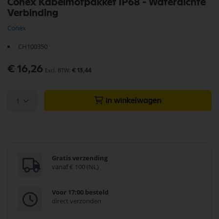
Conex Kabelmofpakket IP68 - Waterdichte
naar
Verbinding
het
begin
Conex
van
de
CH100350
afbeeldingen-
gallerij
€ 16,26
€ 13,44
1
In winkelwagen
Gratis verzending
vanaf € 100 (NL)
Voor 17:00 besteld
direct verzonden