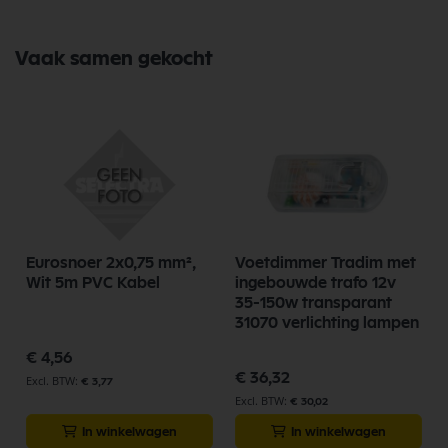
Vaak samen gekocht
Eurosnoer 2x0,75 mm²,
Voetdimmer Tradim met
Wit 5m PVC Kabel
ingebouwde trafo 12v
35-150w transparant
31070 verlichting lampen
€ 4,56
€ 36,32
€ 3,77
€ 30,02
In winkelwagen
In winkelwagen