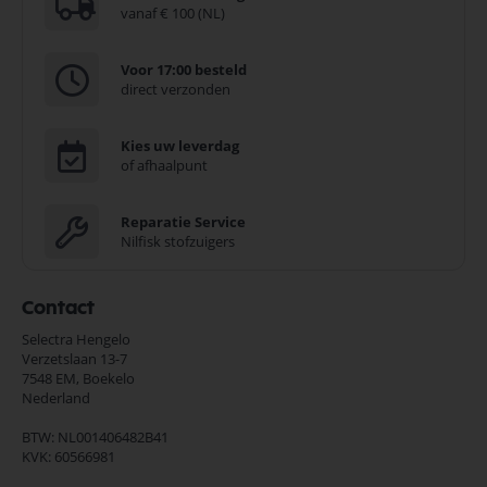
vanaf € 100 (NL)
Voor 17:00 besteld
direct verzonden
Kies uw leverdag
of afhaalpunt
Reparatie Service
Nilfisk stofzuigers
Contact
Selectra Hengelo
Verzetslaan 13-7
7548 EM,
Boekelo
Nederland
BTW: NL001406482B41
KVK: 60566981