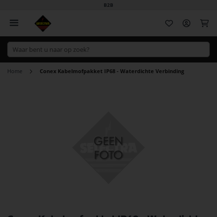
B2B
Wi
Home
Conex Kabelmofpakket IP68 - Waterdichte Verbinding
Ga
naar
het
einde
van
de
afbeeldingen-
gallerij
Ga