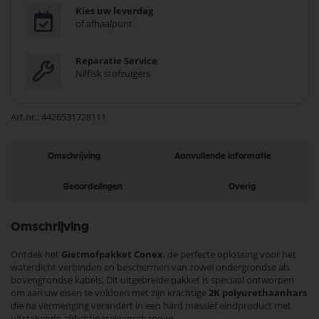
Kies uw leverdag
of afhaalpunt
Reparatie Service
Nilfisk stofzuigers
Art.nr.
4426531728111
Omschrijving
Aanvullende informatie
Beoordelingen
Overig
Omschrijving
Ontdek het
Gietmofpakket Conex
, de perfecte oplossing voor het
waterdicht verbinden en beschermen van zowel ondergrondse als
bovengrondse kabels. Dit uitgebreide pakket is speciaal ontworpen
om aan uw eisen te voldoen met zijn krachtige
2K polyurethaanhars
die na vermenging verandert in een hard massief eindproduct met
uitstekende afdichtingseigenschappen.