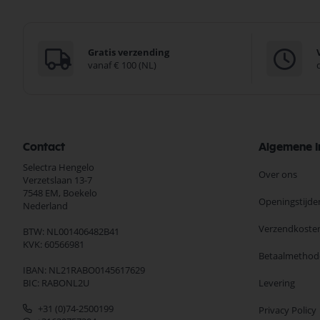
Gratis verzending
vanaf € 100 (NL)
Contact
Algemene I
Selectra Hengelo
Over ons
Verzetslaan 13-7
7548 EM,
Boekelo
Openingstijde
Nederland
Verzendkoste
BTW: NL001406482B41
KVK: 60566981
Betaalmethod
IBAN: NL21RABO0145617629
BIC: RABONL2U
Levering
+31 (0)74-2500199
Privacy Policy