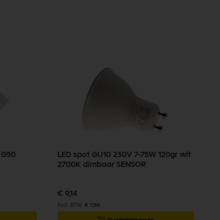
n G50
LED spot GU10 230V 7-75W 120gr wit
2700K dimbaar SENSOR
€ 9,14
€ 7,55
In winkelwagen