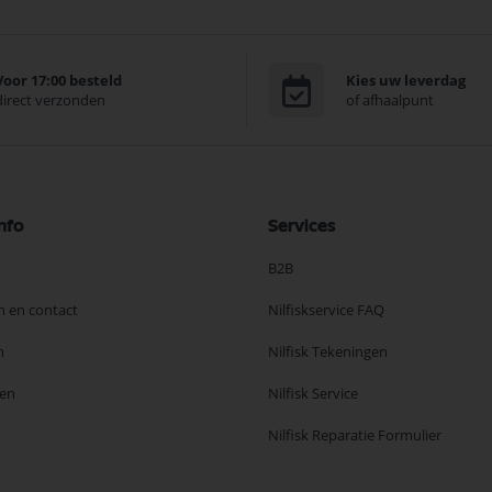
Voor 17:00 besteld
Kies uw leverdag
direct verzonden
of afhaalpunt
nfo
Services
B2B
n en contact
Nilfiskservice FAQ
n
Nilfisk Tekeningen
en
Nilfisk Service
Nilfisk Reparatie Formulier