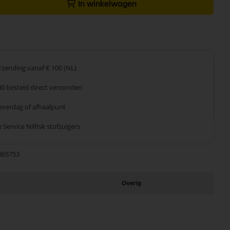
In winkelwagen
erzending
vanaf € 100 (NL)
00 besteld
direct verzonden
leverdag
of afhaalpunt
 Service
Nilfisk stofzuigers
865753
Overig