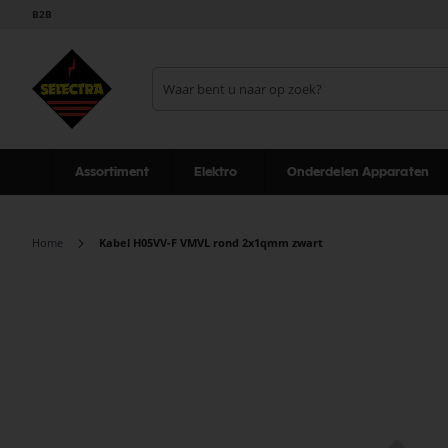
B2B
Assortiment
Elektro
Onderdelen Apparaten
Home
Kabel H05VV-F VMVL rond 2x1qmm zwart
Ga
naar
het
einde
van
de
afbeeldingen-
gallerij