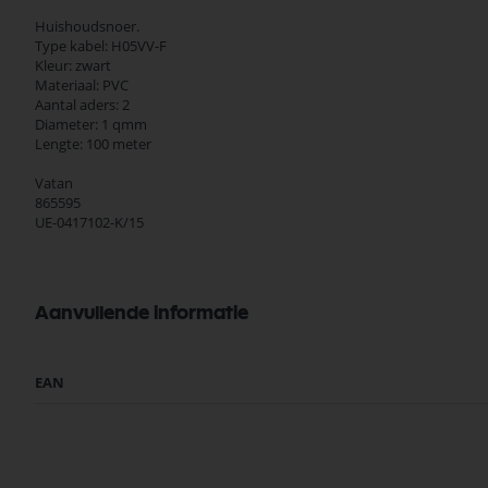
Huishoudsnoer.
Type kabel: H05VV-F
Kleur: zwart
Materiaal: PVC
Aantal aders: 2
Diameter: 1 qmm
Lengte: 100 meter
Vatan
865595
UE-0417102-K/15
Aanvullende informatie
Meer
EAN
informatie