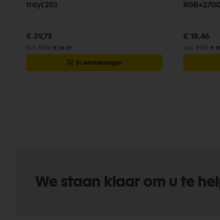
tray(20)
RGB+270
€ 29,73
€ 18,46
€ 24,57
€ 1
In winkelwagen
We staan klaar om u te he