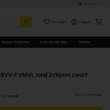
Nederlands
Zoeken
Win
Verlanglijst
Inloggen
Nieuwe Producten
In En Om Het Huis
Merken
05VV-F VMVL rond 2x1qmm zwart
Nog
3
beschikbaar
€ 62,93