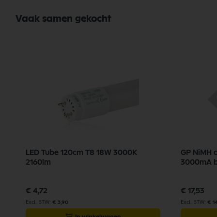
Vaak samen gekocht
LED Tube 120cm T8 18W 3000K
GP NiMH o
2160lm
3000mA bl
€ 4,72
€ 17,53
€ 3,90
€ 1
In winkelwagen