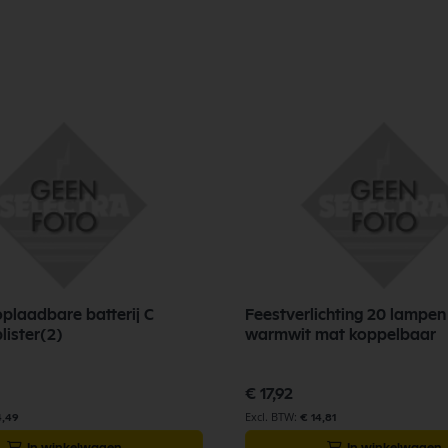
plaadbare batterij C
Feestverlichting 20 lampe
ister(2)
warmwit mat koppelbaar
€ 17,92
4,49
€ 14,81
In winkelwagen
In winkelwagen