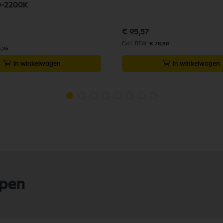
0-2200K
€ 95,57
€ 78,98
5,26
In winkelwagen
In winkelwagen
lpen