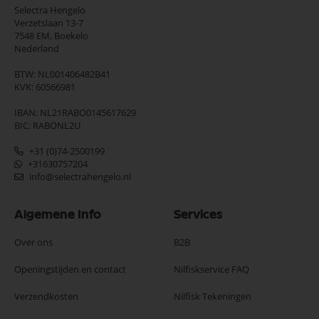
Selectra Hengelo
Verzetslaan 13-7
7548 EM,
Boekelo
Nederland
BTW: NL001406482B41
KVK: 60566981
IBAN: NL21RABO0145617629
BIC: RABONL2U
+31 (0)74-2500199
+31630757204
info@selectrahengelo.nl
Algemene Info
Services
Over ons
B2B
Openingstijden en contact
Nilfiskservice FAQ
Verzendkosten
Nilfisk Tekeningen