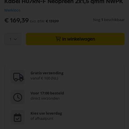
Kabel H07RN-F Neopreen 2x1,5 qmm NWPK
naar
het
Merkloos
begin
van
Nog
1
beschikbaar
€ 169,39
€ 139,99
de
afbeeldingen-
gallerij
1
In winkelwagen
Gratis verzending
vanaf € 100 (NL)
Voor 17:00 besteld
direct verzonden
Kies uw leverdag
of afhaalpunt