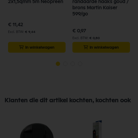
2x1,5qmm 5m Neopreen
randaarde haaks goud /
brons Martin Kaiser
599/go
€ 11,42
€ 0,97
€ 9,44
€ 0,80
In winkelwagen
In winkelwagen
Klanten die dit artikel kochten, kochten ook