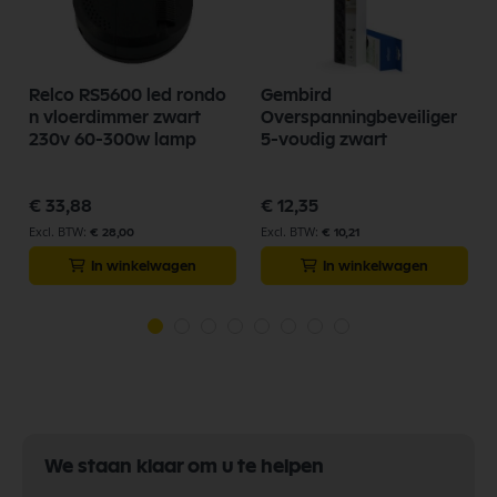
Relco RS5600 led rondo
Gembird
n vloerdimmer zwart
Overspanningbeveiliger
230v 60-300w lamp
5-voudig zwart
€ 33,88
€ 12,35
€ 28,00
€ 10,21
In winkelwagen
In winkelwagen
We staan klaar om u te helpen