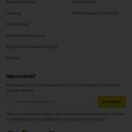
Betaalmethoden
Nilfisk Service
Levering
Nilfisk Reparatie Formulier
Privacy Policy
Ruilen en Retourneren
Algemene Voorwaarden
(pdf)
Merken
Nieuwsbrief
Meld u aan voor onze nieuwsbrief om op de hoogte te blijven van
nieuwe releases.
Abonneer
Inschrijven
u
op
Door u te abonneren gaat u akkoord met ons privacybeleid en geeft
onze
u toestemming om updates van ons bedrijf te ontvangen.
nieuwsbrief