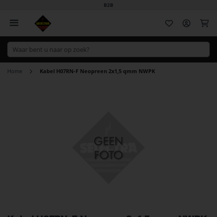
B2B
Wi
Home
Kabel H07RN-F Neopreen 2x1,5 qmm NWPK
Ga
naar
het
einde
van
de
afbeeldingen-
gallerij
Ga