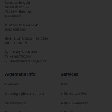
Selectra Hengelo
Verzetslaan 13-7
7548 EM,
Boekelo
Nederland
BTW: NL001406482B41
KVK: 60566981
IBAN: NL21RABO0145617629
BIC: RABONL2U
+31 (0)74-2500199
+31630757204
info@selectrahengelo.nl
Algemene Info
Services
Over ons
B2B
Openingstijden en contact
Nilfiskservice FAQ
Verzendkosten
Nilfisk Tekeningen