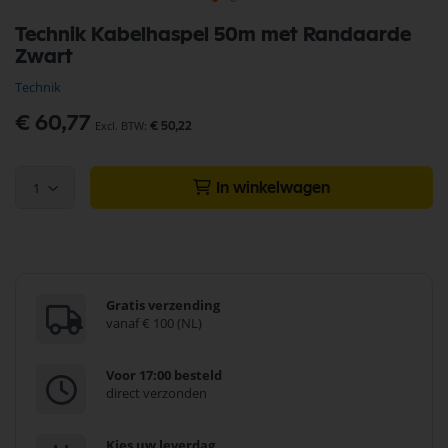
Ga
Technik Kabelhaspel 50m met Randaarde
naar
Zwart
het
begin
Technik
van
de
€ 60,77
€ 50,22
afbeeldingen-
gallerij
1
In winkelwagen
Gratis verzending
vanaf € 100 (NL)
Voor 17:00 besteld
direct verzonden
Kies uw leverdag