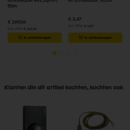
Grondkabel 4x2,5qmm,
en schakelaar 10230
50m
€ 3,47
€ 269,06
€ 2,87
€ 222,36
In winkelwagen
In winkelwagen
Klanten die dit artikel kochten, kochten ook