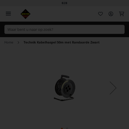
B2B
Wi
Home
Technik Kabelhaspel 50m met Randaarde Zwart
Ga
naar
het
einde
van
de
afbeeldingen-
gallerij