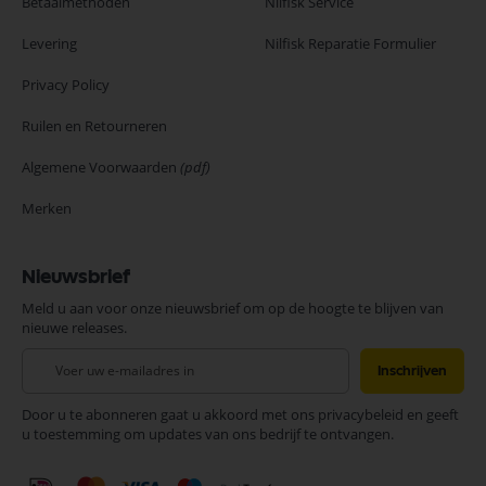
Betaalmethoden
Nilfisk Service
Levering
Nilfisk Reparatie Formulier
Privacy Policy
Ruilen en Retourneren
Algemene Voorwaarden
(pdf)
Merken
Nieuwsbrief
Meld u aan voor onze nieuwsbrief om op de hoogte te blijven van
nieuwe releases.
Abonneer
Inschrijven
u
op
Door u te abonneren gaat u akkoord met ons privacybeleid en geeft
onze
u toestemming om updates van ons bedrijf te ontvangen.
nieuwsbrief