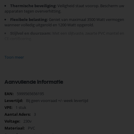
Thermische beveiliging:
Veiligheid staat voorop. Bescherm uw
apparaten tegen oververhitting.
Flexibele belasting:
Geniet van maximaal 3500 Watt vermogen
wanneer volledig uitgerold en 1200 Watt opgerold.
Stijlvol en duurzaam:
Met een slijtvaste, zwarte PVC mantel en
CE-certificering.
Gemakkelijk in gebruik:
Vier geïntegreerde stopcontacten voor
al uw apparatuur.
Toon meer
Of u nu werkt in een drukke werkplaats of thuis, deze kabelhaspel
biedt de kracht en flexibiliteit die u nodig heeft, verpakt in een
elegante en stevige behuizing. Mis deze must-have aanvulling voor uw
gereedschapscollectie niet. Bestel vandaag nog en ervaar
Aanvullende informatie
gebruiksgemak en betrouwbaarheid zoals nooit tevoren!
Meer
5999565656195
informatie
Bij geen voorraad +/- week levertijd
1 stuk
3
230v
PVC