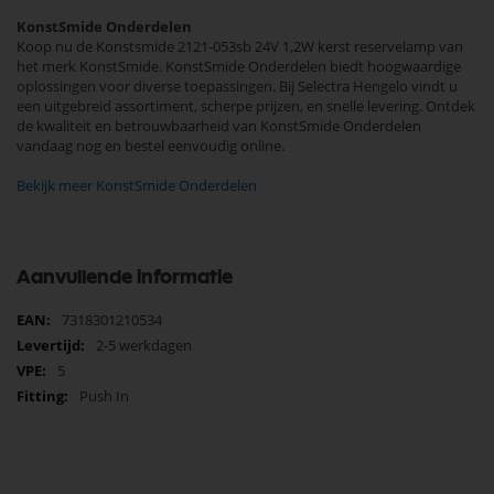
KonstSmide Onderdelen
Koop nu de Konstsmide 2121-053sb 24V 1,2W kerst reservelamp van
het merk KonstSmide. KonstSmide Onderdelen biedt hoogwaardige
oplossingen voor diverse toepassingen. Bij Selectra Hengelo vindt u
een uitgebreid assortiment, scherpe prijzen, en snelle levering. Ontdek
de kwaliteit en betrouwbaarheid van KonstSmide Onderdelen
vandaag nog en bestel eenvoudig online.
Bekijk meer KonstSmide Onderdelen
Aanvullende informatie
Meer
7318301210534
informatie
2-5 werkdagen
5
Push In