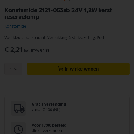
Ga
Konstsmide 2121-053sb 24V 1,2W kerst
naar
reservelamp
het
begin
KonstSmide
van
de
Voetkleur: Transparant, Verpakking: 5 stuks, Fitting: Push in
afbeeldingen-
gallerij
€ 2,21
€ 1,83
1
In winkelwagen
Gratis verzending
vanaf € 100 (NL)
Voor 17:00 besteld
direct verzonden