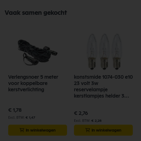
Vaak samen gekocht
Verlengsnoer 5 meter
konstsmide 1074-030 e10
voor koppelbare
23 volt 3w
kerstverlichting
reservelampje
kerstlampjes helder 3
stuks
€ 1,78
€ 2,76
€ 1,47
€ 2,28
In winkelwagen
In winkelwagen