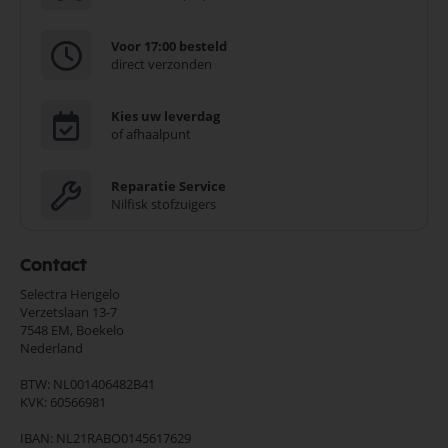
Voor 17:00 besteld
direct verzonden
Kies uw leverdag
of afhaalpunt
Reparatie Service
Nilfisk stofzuigers
Contact
Selectra Hengelo
Verzetslaan 13-7
7548 EM,
Boekelo
Nederland
BTW: NL001406482B41
KVK: 60566981
IBAN: NL21RABO0145617629