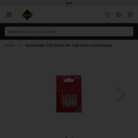
B2B
Wi
Home
Konstsmide 2121-053sb 24V 1,2W kerst reservelamp
Ga
naar
het
einde
van
de
afbeeldingen-
gallerij