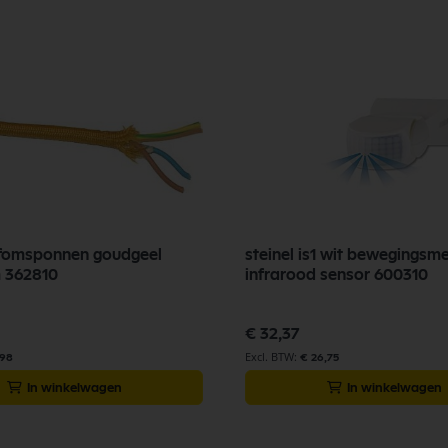
ofomsponnen goudgeel
steinel is1 wit bewegingsm
 362810
infrarood sensor 600310
€ 32,37
,98
€ 26,75
In winkelwagen
In winkelwagen