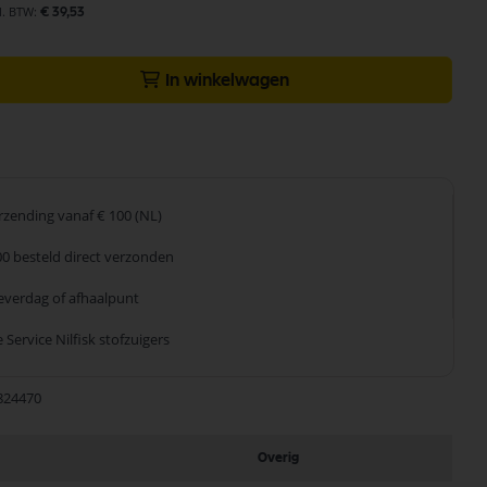
€ 39,53
In winkelwagen
erzending
vanaf € 100 (NL)
00 besteld
direct verzonden
leverdag
of afhaalpunt
 Service
Nilfisk stofzuigers
824470
Overig