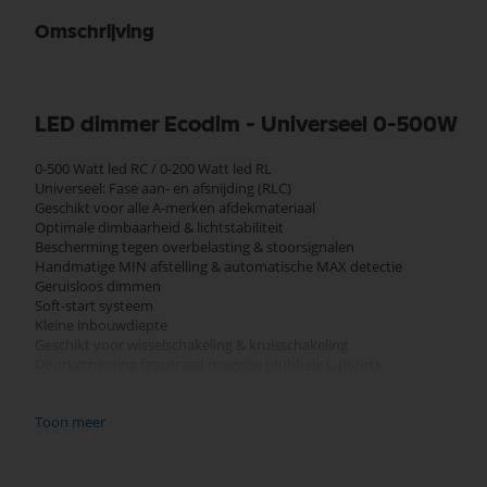
Omschrijving
LED dimmer Ecodim - Universeel 0-500W
0-500 Watt led RC / 0-200 Watt led RL
Universeel: Fase aan- en afsnijding (RLC)
Geschikt voor alle A-merken afdekmateriaal
Optimale dimbaarheid & lichtstabiliteit
Bescherming tegen overbelasting & stoorsignalen
Handmatige MIN afstelling & automatische MAX detectie
Geruisloos dimmen
Soft-start systeem
Kleine inbouwdiepte
Geschikt voor wisselschakeling & kruisschakeling
Doorverbinding fasedraad mogelijk (dubbele L-poort)
Algemene informatie
Toon meer
Artikelnummer: ECO-DIM.03
Type led dimmer: Trailing Edge & Leading Edge / Fase afsnijding & aansn
Vermogen: 0-500 Watt LED RC / 0-200 Watt LED RL
Bediening: Druk/draai