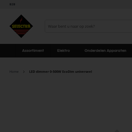
B2B
Assortiment
Elektro
Onderdelen Apparaten
Home
LED dimmer 0-500W EcoDim universeel
Ga
naar
het
einde
van
de
afbeeldingen-
gallerij