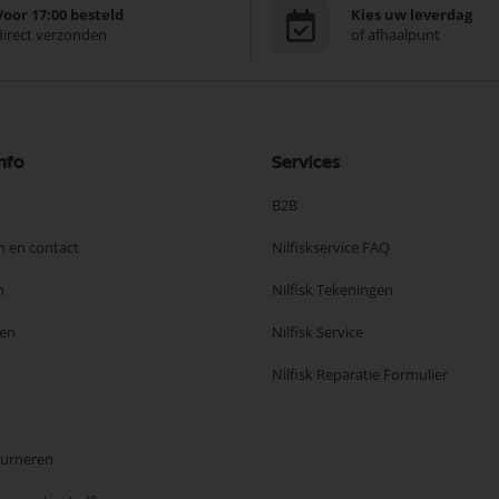
Voor 17:00 besteld
Kies uw leverdag
direct verzonden
of afhaalpunt
nfo
Services
B2B
n en contact
Nilfiskservice FAQ
n
Nilfisk Tekeningen
en
Nilfisk Service
Nilfisk Reparatie Formulier
ourneren