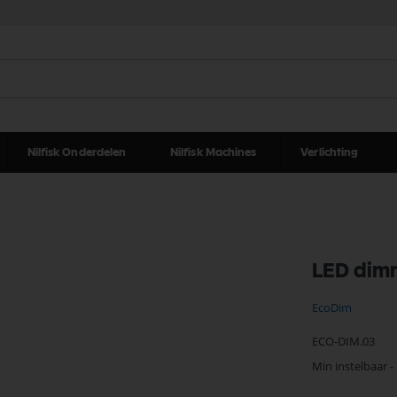
Nilfisk Onderdelen
Nilfisk Machines
Verlichting
LED dim
EcoDim
ECO-DIM.03
Min instelbaar -