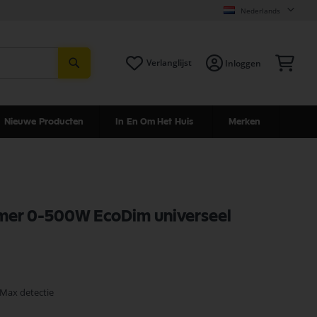
Nederlands
Zoeken
Win
Verlanglijst
Inloggen
Nieuwe Producten
In En Om Het Huis
Merken
mer 0-500W EcoDim universeel
 Max detectie