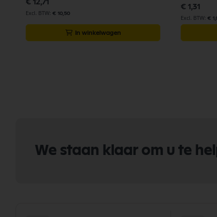
€ 12,71
€ 1,31
€ 10,50
€ 1
In winkelwagen
We staan klaar om u te he