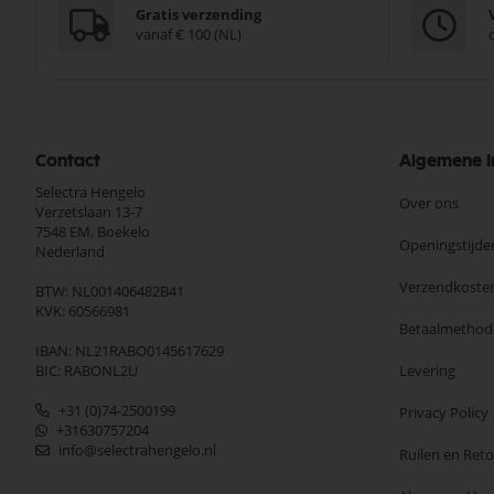
Gratis verzending
vanaf € 100 (NL)
Contact
Algemene I
Selectra Hengelo
Over ons
Verzetslaan 13-7
7548 EM,
Boekelo
Openingstijde
Nederland
Verzendkoste
BTW: NL001406482B41
KVK: 60566981
Betaalmethod
IBAN: NL21RABO0145617629
BIC: RABONL2U
Levering
+31 (0)74-2500199
Privacy Policy
+31630757204
info@selectrahengelo.nl
Ruilen en Ret