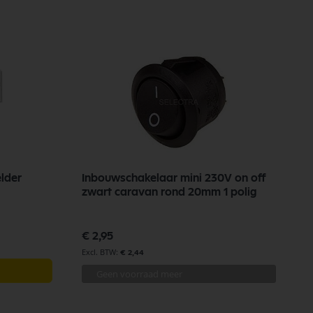
elder
Inbouwschakelaar mini 230V on off
zwart caravan rond 20mm 1 polig
€ 2,95
€ 2,44
Geen voorraad meer