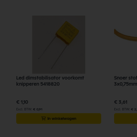
Led dimstabilisator voorkomt
Snoer st
knipperen 5418820
3x0,75mm
€ 1,10
€ 3,61
€ 0,91
€ 2
In winkelwagen