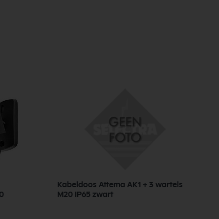
Kabeldoos Attema AK1 + 3 wartels
I
50
M20 IP65 zwart
2