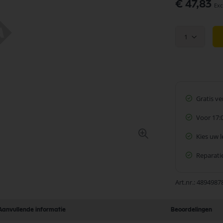
€ 47,83
1
Gratis v
Voor 17:
Kies uw 
Reparatie
Art.nr.
4894987
Aanvullende informatie
Beoordelingen