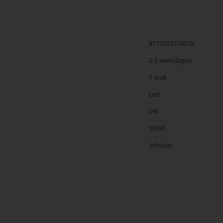
8719322374578
2-5 werkdagen
1 stuk
Led
0W
500W
Inbouw
trafo (max. 400W)