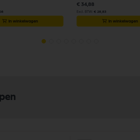
€ 34,88
,08
€ 28,83
In winkelwagen
In winkelwagen
lpen