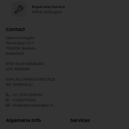
Reparatie Service
Nilfisk stofzuigers
Contact
Selectra Hengelo
Verzetslaan 13-7
7548 EM,
Boekelo
Nederland
BTW: NL001406482B41
KVK: 60566981
IBAN: NL21RABO0145617629
BIC: RABONL2U
+31 (0)74-2500199
+31630757204
info@selectrahengelo.nl
Algemene Info
Services