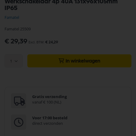
Werkschakelaar 4p 40A 131x96x105mm
naar
IP65
het
begin
Famatel
van
de
Famatel 25509
afbeeldingen-
gallerij
€ 29,39
€ 24,29
1
In winkelwagen
Gratis verzending
vanaf € 100 (NL)
Voor 17:00 besteld
direct verzonden