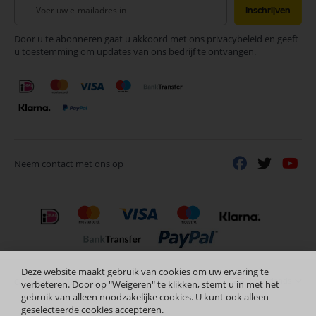
Abonneer
Inschrijven
u
op
Door u te abonneren gaat u akkoord met ons privacybeleid en geeft
onze
u toestemming om updates van ons bedrijf te ontvangen.
nieuwsbrief
Neem contact met ons op
Deze website maakt gebruik van cookies om uw ervaring te
Nederlands
Copyright © 2024 Selectra Hengelo
verbeteren. Door op "Weigeren" te klikken, stemt u in met het
gebruik van alleen noodzakelijke cookies. U kunt ook alleen
geselecteerde cookies accepteren.