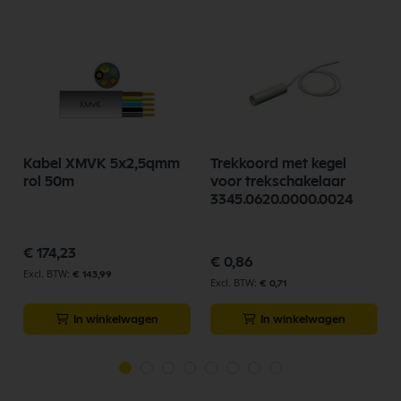
Kabel XMVK 5x2,5qmm
Trekkoord met kegel
rol 50m
voor trekschakelaar
3345.0620.0000.0024
€ 174,23
€ 0,86
€ 143,99
€ 0,71
In winkelwagen
In winkelwagen