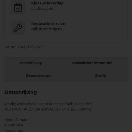
Kies uw leverdag
of afhaalpunt
Reparatie Service
Nilfisk stofzuigers
Art.nr.
1741218525621
Omschrijving
Aanvullende informatie
Beoordelingen
Overig
Omschrijving
4 polig werkschakelaar in kunststof behuizing IP67
AC21 40A / AC23 32A 420VAC 50-60Hz. IEC 60947-3
Merk: Famatel
40 Ampere
Rode knop