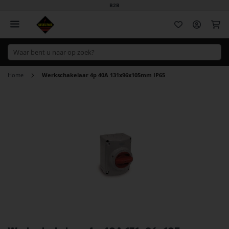
B2B
Wi
Home
Werkschakelaar 4p 40A 131x96x105mm IP65
Ga
naar
het
einde
van
de
afbeeldingen-
gallerij
Ga