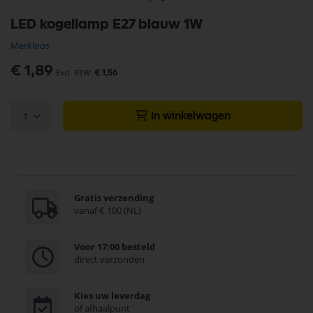
Ga
LED kogellamp E27 blauw 1W
naar
het
Merkloos
begin
van
€ 1,89
€ 1,56
de
afbeeldingen-
gallerij
1
In winkelwagen
Gratis verzending
vanaf € 100 (NL)
Voor 17:00 besteld
direct verzonden
Kies uw leverdag
of afhaalpunt