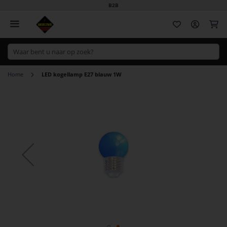
B2B
Wi
Home
LED kogellamp E27 blauw 1W
Ga
naar
het
einde
van
de
afbeeldingen-
gallerij