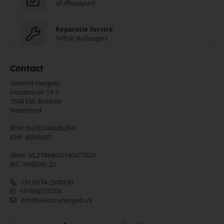
of afhaalpunt
Reparatie Service
Nilfisk stofzuigers
Contact
Selectra Hengelo
Verzetslaan 13-7
7548 EM,
Boekelo
Nederland
BTW: NL001406482B41
KVK: 60566981
IBAN: NL21RABO0145617629
BIC: RABONL2U
+31 (0)74-2500199
+31630757204
info@selectrahengelo.nl