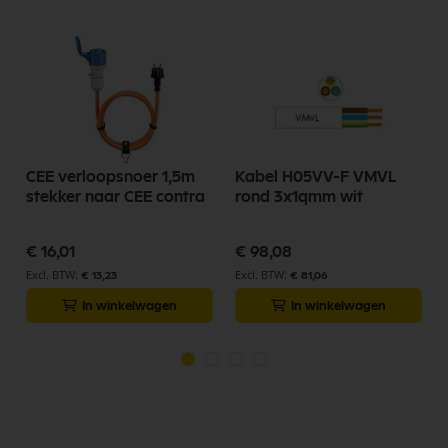
CEE verloopsnoer 1,5m
Kabel H05VV-F VMVL
stekker naar CEE contra
rond 3x1qmm wit
€ 16,01
€ 98,08
€ 13,23
€ 81,06
In winkelwagen
In winkelwagen