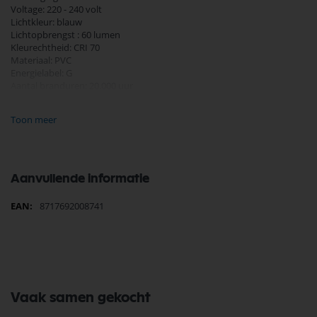
Voltage: 220 - 240 volt
Lichtkleur: blauw
Lichtopbrengst : 60 lumen
Kleurechtheid: CRI 70
Materiaal: PVC
Energielabel: G
Aantal branduren: 20.000 uur
Garantie: 2 jaar
Toon meer
Diameter 45 mm
Hoogte 69 mm
Aanvullende informatie
Meer
8717692008741
informatie
Vaak samen gekocht