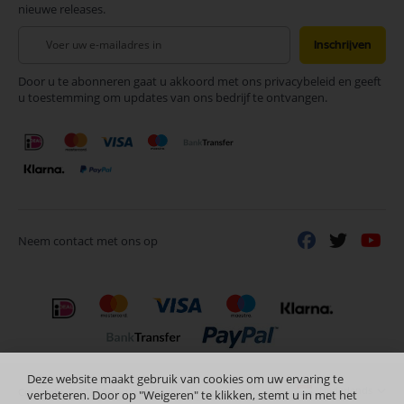
nieuwe releases.
Abonneer
Inschrijven
u
op
Door u te abonneren gaat u akkoord met ons privacybeleid en geeft
onze
u toestemming om updates van ons bedrijf te ontvangen.
nieuwsbrief
Neem contact met ons op
Deze website maakt gebruik van cookies om uw ervaring te
Nederlands
Copyright © 2024 Selectra Hengelo
verbeteren. Door op "Weigeren" te klikken, stemt u in met het