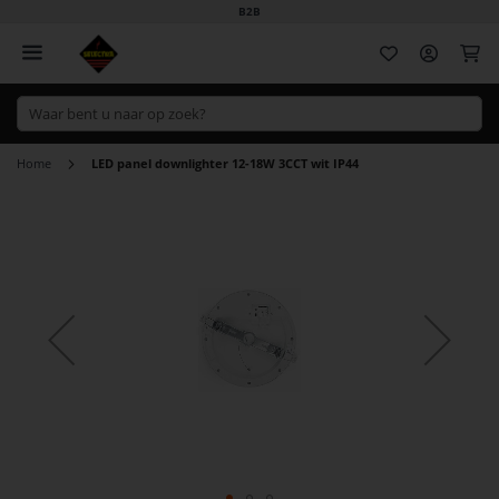
B2B
Wi
Home
LED panel downlighter 12-18W 3CCT wit IP44
Ga
naar
het
einde
van
de
afbeeldingen-
gallerij