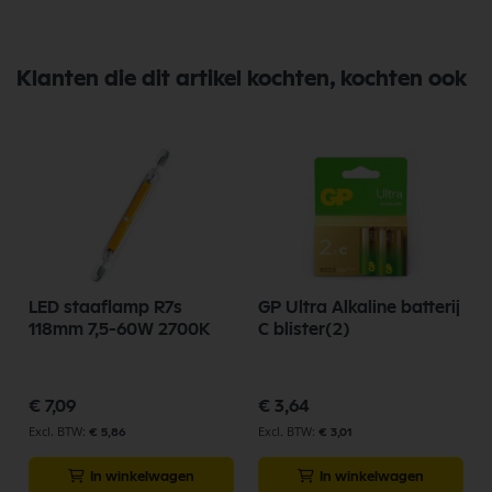
Klanten die dit artikel kochten, kochten ook
LED staaflamp R7s
GP Ultra Alkaline batterij
118mm 7,5-60W 2700K
C blister(2)
€ 7,09
€ 3,64
€ 5,86
€ 3,01
In winkelwagen
In winkelwagen