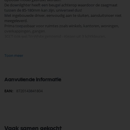
De downlighter heeft een beugel achterop waardoor de zaagmaat
tussen de 85-180mm kan zijn, universeel dus!
Met ingebouwde driver, eenvoudig aan te sluiten, aansluitsnoer niet
meegeleverd.
Prima toepasbaar voor ruimtes zoals winkels, kantoren, woningen,
overkappingen, gangen.
3CCT ook wel Tri-White genoemd - Kiezen uit 3 lichtkleuren.
Vermogen: 12 - 18 watt
Voltage: 230 volt
Toon meer
Lichtkleur: 3000 - 4000 - 5000 Kelvin
Lichtopbrengst : 900 - 1300 lumen
Kleurechtheid: CRI 80
Gradenhoek: 110 graden
IPwaarde: IP44
Aanvullende informatie
UGR 21
Energielabel: F
Meer
8720143841804
Aantal branduren:50.000 uur
informatie
Materiaal: aluminium
Garantie: 3 jaar
Dimbaar: Ja
VPE 10
Diameter 220 mm
Vaak samen gekocht