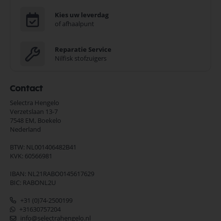
Kies uw leverdag
of afhaalpunt
Reparatie Service
Nilfisk stofzuigers
Contact
Selectra Hengelo
Verzetslaan 13-7
7548 EM,
Boekelo
Nederland
BTW: NL001406482B41
KVK: 60566981
IBAN: NL21RABO0145617629
BIC: RABONL2U
+31 (0)74-2500199
+31630757204
info@selectrahengelo.nl