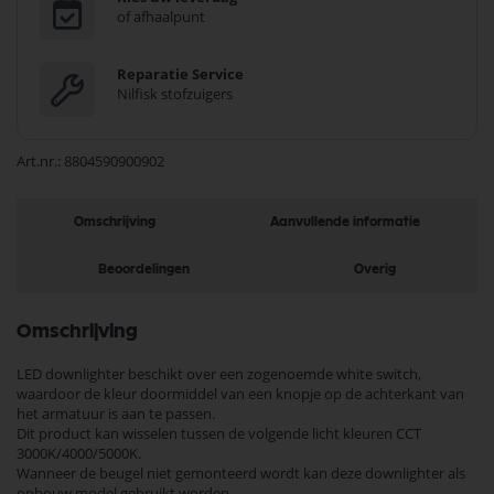
of afhaalpunt
Reparatie Service
Nilfisk stofzuigers
Art.nr.
8804590900902
Omschrijving
Aanvullende informatie
Beoordelingen
Overig
Omschrijving
LED downlighter beschikt over een zogenoemde white switch,
waardoor de kleur doormiddel van een knopje op de achterkant van
het armatuur is aan te passen.
Dit product kan wisselen tussen de volgende licht kleuren CCT
3000K/4000/5000K.
Wanneer de beugel niet gemonteerd wordt kan deze downlighter als
opbouw model gebruikt worden.