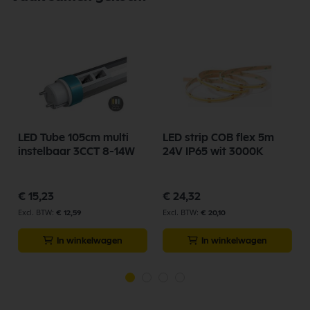
Hoogte 21,5 mm
Zaagmaat 85 - 180 mm
LED Tube 105cm multi
LED strip COB flex 5m
instelbaar 3CCT 8-14W
24V IP65 wit 3000K
€ 15,23
€ 24,32
€ 12,59
€ 20,10
In winkelwagen
In winkelwagen