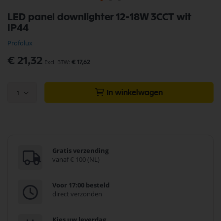
Ga
LED panel downlighter 12-18W 3CCT wit
naar
IP44
het
begin
Profolux
van
de
€ 21,32
€ 17,62
afbeeldingen-
gallerij
1
In winkelwagen
Gratis verzending
vanaf € 100 (NL)
Voor 17:00 besteld
direct verzonden
Kies uw leverdag