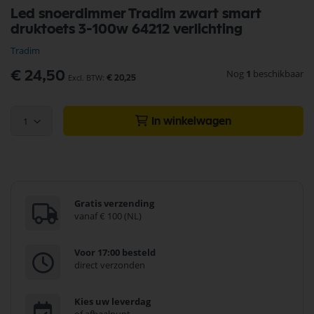
Ga
Led snoerdimmer Tradim zwart smart
naar
druktoets 3-100w 64212 verlichting
het
begin
Tradim
van
de
Nog
1
beschikbaar
€ 24,50
€ 20,25
afbeeldingen-
gallerij
1
In winkelwagen
Gratis verzending
vanaf € 100 (NL)
Voor 17:00 besteld
direct verzonden
Kies uw leverdag