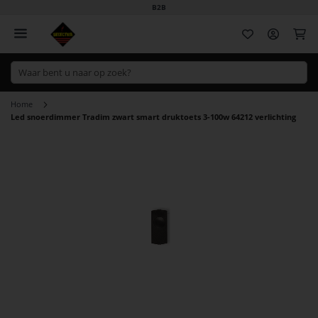
B2B
Wi
Home
Led snoerdimmer Tradim zwart smart druktoets 3-100w 64212 verlichting
Ga
naar
het
einde
van
de
afbeeldingen-
gallerij