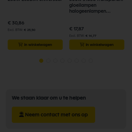
g
gloeilampen
halogeenlampen
hoogvolt
€ 30,86
€ 17,87
€ 25,50
€ 14,77
In winkelwagen
In winkelwagen
We staan klaar om u te helpen
Neem contact met ons op