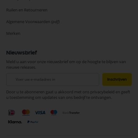
Ruilen en Retourneren
Algemene Voorwaarden
(pdf)
Merken
Nieuwsbrief
Meld u aan voor onze nieuwsbrief om op de hoogte te blijven van
nieuwe releases.
Abonneer
Inschrijven
u
op
Door u te abonneren gaat u akkoord met ons privacybeleid en geeft
onze
u toestemming om updates van ons bedrijf te ontvangen.
nieuwsbrief