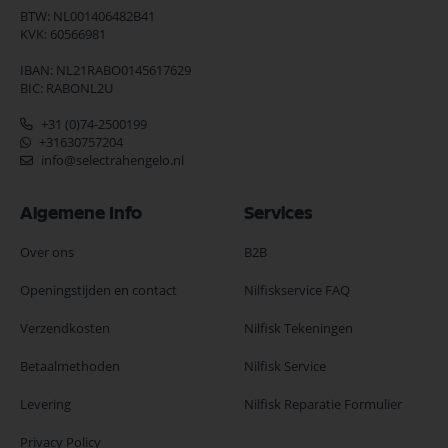
BTW: NL001406482B41
KVK: 60566981
IBAN: NL21RABO0145617629
BIC: RABONL2U
+31 (0)74-2500199
+31630757204
info@selectrahengelo.nl
Algemene Info
Services
Over ons
B2B
Openingstijden en contact
Nilfiskservice FAQ
Verzendkosten
Nilfisk Tekeningen
Betaalmethoden
Nilfisk Service
Levering
Nilfisk Reparatie Formulier
Privacy Policy