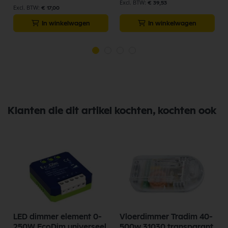
€ 39,53
€ 17,00
In winkelwagen
In winkelwagen
Klanten die dit artikel kochten, kochten ook
LED dimmer element 0-
Vloerdimmer Tradim 40-
250W EcoDim universeel
500w 31030 transparant