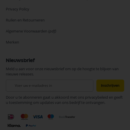
Privacy Policy
Ruilen en Retourneren
Algemene Voorwaarden
(pdf)
Merken
Nieuwsbrief
Meld u aan voor onze nieuwsbrief om op de hoogte te blijven van
nieuwe releases.
Abonneer
Inschrijven
u
op
Door u te abonneren gaat u akkoord met ons privacybeleid en geeft
onze
u toestemming om updates van ons bedrijf te ontvangen.
nieuwsbrief