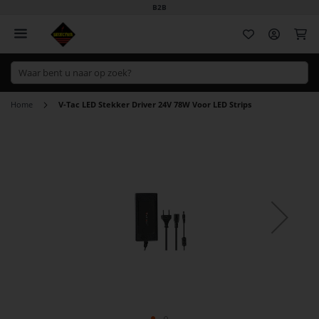
B2B
Wi
Home
V-Tac LED Stekker Driver 24V 78W Voor LED Strips
Ga
naar
het
einde
van
de
afbeeldingen-
gallerij