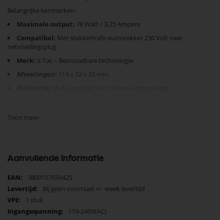
Belangrijke kenmerken:
Maximale output:
78 Watt / 3,25 Ampere
Compatibel:
Met stekkertrafo eurostekker 230 Volt naar
netvoedingsplug
Merk:
V-Tac – Betrouwbare technologie
Afmetingen:
119 x 52 x 32 mm
IP-Waarde:
IP-44, geschikt voor diverse omgevingen
Deze LED driver is ideaal voor zowel huishoudelijke als zakelijke
Toon meer
toepassingen, waardoor het de perfecte keuze is voor jouw
verlichtingsprojecten. Dankzij de eenvoudige installatie bespaar je tijd
en moeite. Begin vandaag nog met energie besparen en verbeter jouw
verlichtingssystemen.
Ervaar de topprestaties van V-Tac vandaag en bestel jouw LED Stekker
Aanvullende informatie
Driver nu!
Meer
3800157654425
informatie
Bij geen voorraad +/- week levertijd
1 stuk
110-240V(AC)