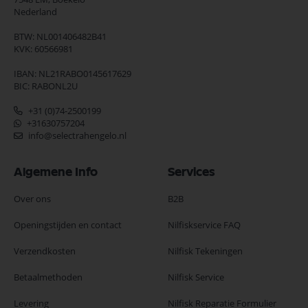
Nederland
BTW: NL001406482B41
KVK: 60566981
IBAN: NL21RABO0145617629
BIC: RABONL2U
+31 (0)74-2500199
+31630757204
info@selectrahengelo.nl
Algemene Info
Services
Over ons
B2B
Openingstijden en contact
Nilfiskservice FAQ
Verzendkosten
Nilfisk Tekeningen
Betaalmethoden
Nilfisk Service
Levering
Nilfisk Reparatie Formulier