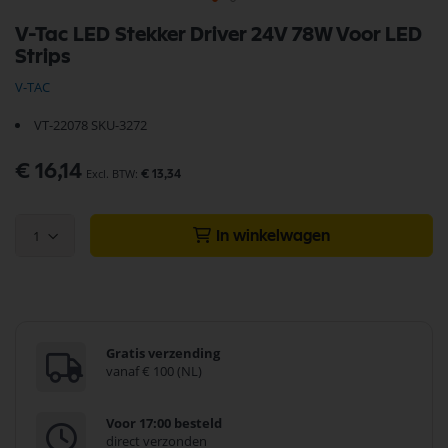
Ga
V-Tac LED Stekker Driver 24V 78W Voor LED
naar
Strips
het
begin
V-TAC
van
de
VT-22078 SKU-3272
afbeeldingen-
gallerij
€ 16,14
€ 13,34
1
In winkelwagen
Gratis verzending
vanaf € 100 (NL)
Voor 17:00 besteld
direct verzonden