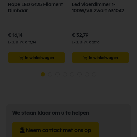
Hope LED G125 Filament
Led vloerdimmer 1-
Dimbaar
100W/VA zwart 631042
€ 16,14
€ 32,79
€ 13,34
€ 27,10
In winkelwagen
In winkelwagen
We staan klaar om u te helpen
Neem contact met ons op