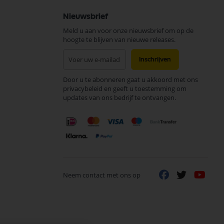
Nieuwsbrief
Meld u aan voor onze nieuwsbrief om op de
hoogte te blijven van nieuwe releases.
Abonneer
Inschrijven
u
op
Door u te abonneren gaat u akkoord met ons
onze
privacybeleid en geeft u toestemming om
nieuwsbrief
updates van ons bedrijf te ontvangen.
Neem contact met ons op