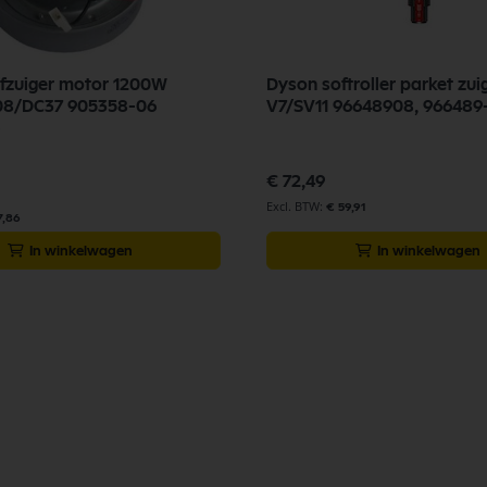
fzuiger motor 1200W
Dyson softroller parket zu
8/DC37 905358-06
V7/SV11 96648908, 966489
€ 72,49
€ 59,91
7,86
In winkelwagen
In winkelwagen