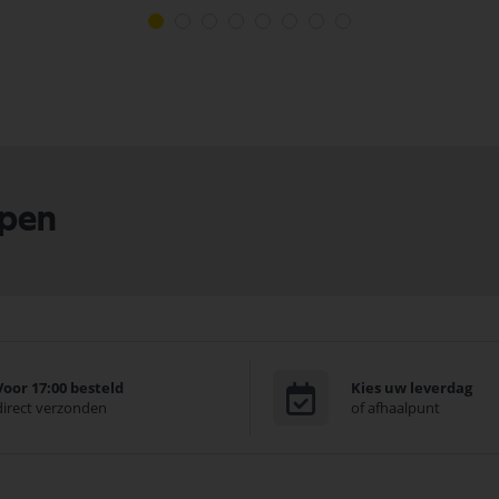
lpen
Voor 17:00 besteld
Kies uw leverdag
direct verzonden
of afhaalpunt