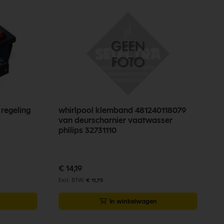
regeling
whirlpool klemband 481240118079
N
van deurscharnier vaatwasser
a
philips 32731110
6
€ 14,19
€
€ 11,73
In winkelwagen