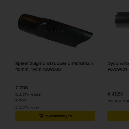
Spleet zuigmond rubber antistatisch
Dyson sto
45mm, 19cm 1009508
96769901
Speciale
€ 7,08
prijs
€ 43,50
€ 5,85
€ 7,99
€ 3
€ 6,60
In winkelwagen