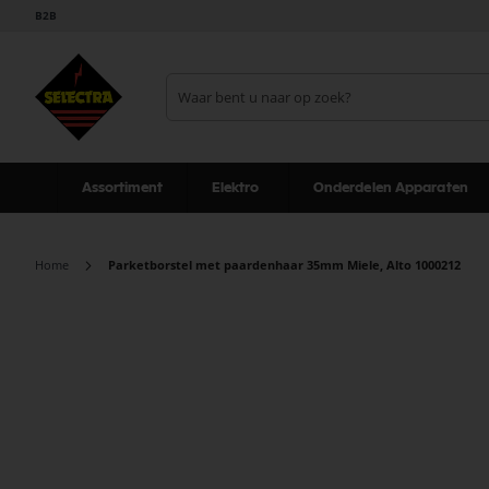
B2B
Assortiment
Elektro
Onderdelen Apparaten
Home
Parketborstel met paardenhaar 35mm Miele, Alto 1000212
Ga
naar
het
einde
van
de
afbeeldingen-
gallerij