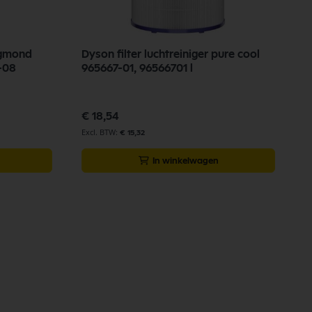
igmond
Dyson filter luchtreiniger pure cool
-08
965667-01, 96566701 l
€ 18,54
€ 15,32
In winkelwagen