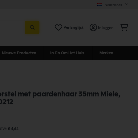
Nederlands
Zoeken
Win
Verlanglijst
Inloggen
Nieuwe Producten
In En Om Het Huis
Merken
rstel met paardenhaar 35mm Miele,
0212
€ 4,64