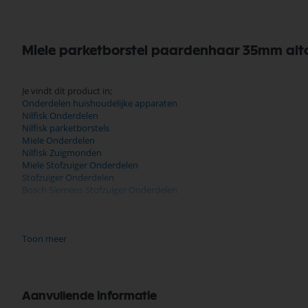
Miele parketborstel paardenhaar 35mm alto
Je vindt dit product in;
Onderdelen huishoudelijke apparaten
Nilfisk Onderdelen
Nilfisk parketborstels
Miele Onderdelen
Nilfisk Zuigmonden
Miele Stofzuiger Onderdelen
Stofzuiger Onderdelen
Bosch Siemens Stofzuiger Onderdelen
Miele Onderdelen
Koop nu de Parketborstel met paardenhaar 35mm Miele, Alto 1000212 v
Toon meer
assortiment, scherpe prijzen, en snelle levering. Ontdek de kwalitei
Bekijk meer Miele Onderdelen
Aanvullende informatie