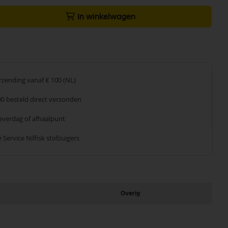
In winkelwagen
erzending
vanaf € 100 (NL)
00 besteld
direct verzonden
leverdag
of afhaalpunt
 Service
Nilfisk stofzuigers
Overig