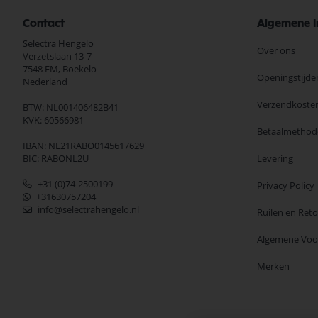
Contact
Algemene I
Selectra Hengelo
Over ons
Verzetslaan 13-7
7548 EM,
Boekelo
Openingstijde
Nederland
Verzendkoste
BTW: NL001406482B41
KVK: 60566981
Betaalmethod
IBAN: NL21RABO0145617629
BIC: RABONL2U
Levering
+31 (0)74-2500199
Privacy Policy
+31630757204
info@selectrahengelo.nl
Ruilen en Ret
Algemene Vo
Merken