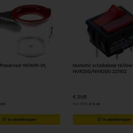
freservoir 967699-01,
Numatic schakelaar Hi/low 
HVR200/NVR200 221102
€ 21,15
5,95
€ 17,48
In winkelwagen
In winkelwagen