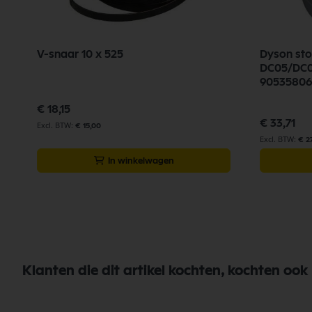
V-snaar 10 x 525
Dyson sto
DC05/DC0
90535806
€ 18,15
€ 33,71
€ 15,00
€ 2
In winkelwagen
Klanten die dit artikel kochten, kochten ook