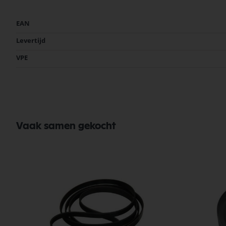
Meer
EAN
informatie
Levertijd
VPE
Vaak samen gekocht