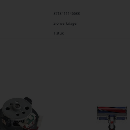
8713411146633
2-5 werkdagen
1 stuk