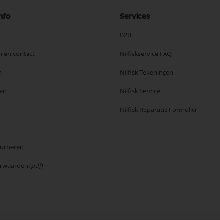
nfo
Services
B2B
n en contact
Nilfiskservice FAQ
n
Nilfisk Tekeningen
en
Nilfisk Service
Nilfisk Reparatie Formulier
ourneren
orwaarden
(pdf)